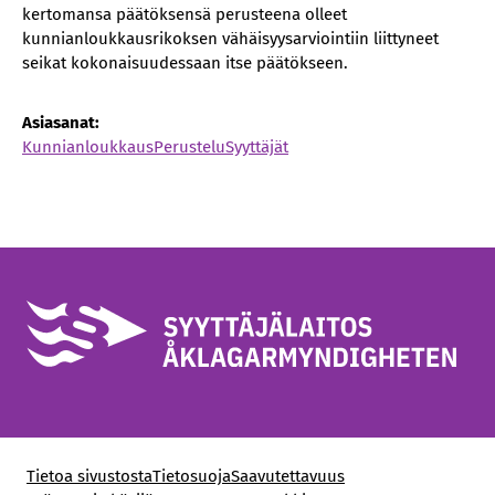
kertomansa päätöksensä perusteena olleet
kunnianloukkausrikoksen vähäisyysarviointiin liittyneet
seikat kokonaisuudessaan itse päätökseen.
Asiasanat:
Kunnianloukkaus
Perustelu
Syyttäjät
Tietoa sivustosta
Tietosuoja
Saavutettavuus