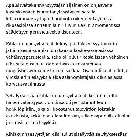
Apulaisvaltakunnansyyttäjän sijainen on ohjaavana
käsityksenään kiinnittänyt vastaisen varalle
kihlakunnansyyttäjän huomiota oikeudenkäynnistä
rikosasioissa annetun lain 1 luvun 6a §:n 2 momentissa
säädettyyn perusteluvelvollisuuteen.
Kihlakunnansyyttäjä oli tehnyt päätöksen syyttämättä
jättämisestä kunnianloukkausta koskevassa asiassa
vähäisyysperusteella. Teko oli ollut rikoslajissaan vähäinen
eikä siitä olisi ollut odotettavissa ankarampaa
rangaistusseuraamusta kuin sakkoa. Osapuolilla oli ollut jo
vuosia erimielisyyksiä eikä asianomistajalla ollut asiassa
korvausvaatimusta.
Selvityksessään kihlakunnansyyttäjä oli kertonut, että
hänen vähäisyysarviointinsa oli perustunut teon
henkilöpiiriin, joka oli koostunut taloyhtiön joistakin
asukkaista, sekä teon olosuhteisiin, sillä osapuolilla oli ollut
jo vuosia erimielisyyksiä.
Kihlakunnansyyttäjän olisi tullut sisällyttää selvityksessään