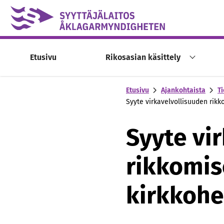
Skip to content -saavutettavuusohje
Etusivu
Rikosasian käsittely
Etusivu
Ajankohtaista
Ti
Syyte virkavelvollisuuden rik
Syyte vi
rikkomis
kirkkohe