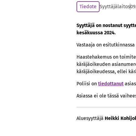
Tiedote
Syyttäjälaitos
09
Syyttäjä on nostanut syytt
kesäkuussa 2024.
Vastaaja on esitutkinnassa
Haastehakemus on toimitet
käräjäoikeuden asianumero 
käräjäoikeudessa, ellei kär
Poliisi on
tiedottanut
asias
Asiassa ei ole tässä vaihe
Aluesyyttäjä
Heikki Kohijo