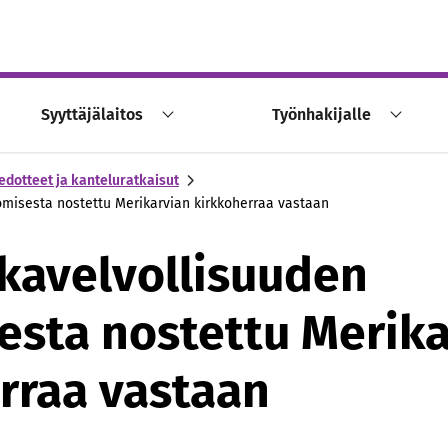
Syyttäjälaitos
Työnhakijalle
edotteet ja kanteluratkaisut
komisesta nostettu Merikarvian kirkkoherraa vastaan
rkavelvollisuuden
esta nostettu Merika
rraa vastaan