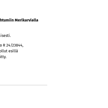
ahtumiin Merikarvialla
isesti.
o R 24/23844,
llut esillä
tty.