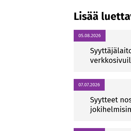
Lisää luett
05.08.2026
Syyttäjälait
verkkosivui
07.07.2026
Syytteet n
jokihelmisi