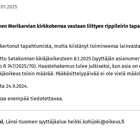
.01.2025
een Merikarvian kirkkoherraa vastaan liittyen rippileirin tap
 kertonut tapahtumista, mutta kiistänyt toimineensa lainvasta
tu Satakunnan käräjäoikeuteen 8.1.2025 (syyttäjän asianumer
R 747/2025/70). Haastehakemus tulee julkiseksi, kun asia on o
äjäoikeus toisin määrää. Pääkäsittelypäivää ei ole vielä määrä
ta 24.9.2024.
essa enempää tiedotettavaa.
ki
, Länsi-Suomen syyttäjäalue heikki.kohijoki@oikeus.fi