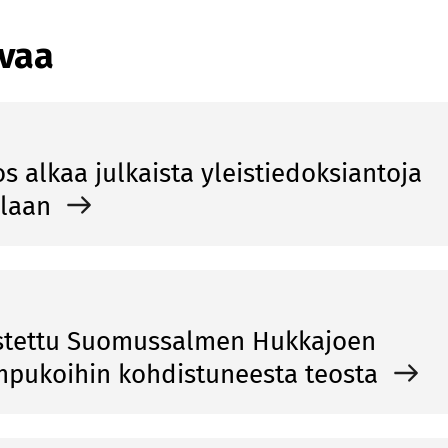
avaa
os alkaa julkaista yleistiedoksiantoja
llaan
ostettu Suomussalmen Hukkajoen
mpukoihin kohdistuneesta teosta