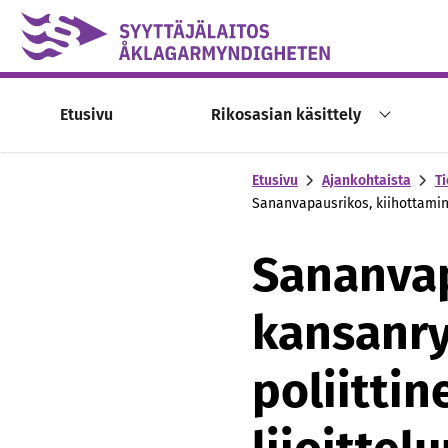
Skip to content -saavutettavuusohje
Etusivu
Rikosasian käsittely
Etusivu
Ajankohtaista
Ti
Sananvapausrikos, kiihottamin
Sananvap
kansanry
poliitti