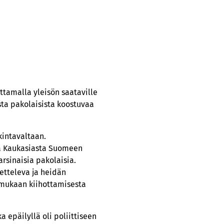
ittamalla yleisön saataville
ista pakolaisista koostuvaa
kintavaltaan.
lla Kaukasiasta Suomeen
arsinaisia pakolaisia.
netteleva ja heidän
 mukaan kiihottamisesta
a epäilyllä oli poliittiseen