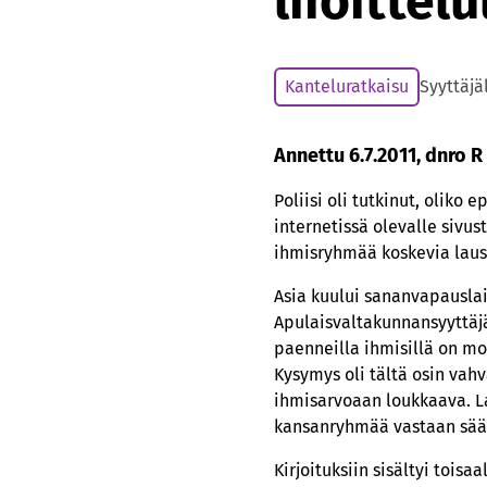
liioittel
Kanteluratkaisu
Syyttäjä
Annettu 6.7.2011, dnro R
Poliisi oli tutkinut, oliko
internetissä olevalle sivus
ihmisryhmää koskevia lau
Asia kuului sananvapausla
Apulaisvaltakunnansyyttäjä
paenneilla ihmisillä on moi
Kysymys oli tältä osin vahv
ihmisarvoaan loukkaava. L
kansanryhmää vastaan sää
Kirjoituksiin sisältyi tois