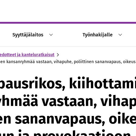
Syyttäjälaitos
Työnhakijalle
edotteet ja kanteluratkaisut
en kansanryhmää vastaan, vihapuhe, poliittinen sananvapaus, oikeus l
ausrikos, kiihottam
hmää vastaan, viha
nen sananvapaus, oik