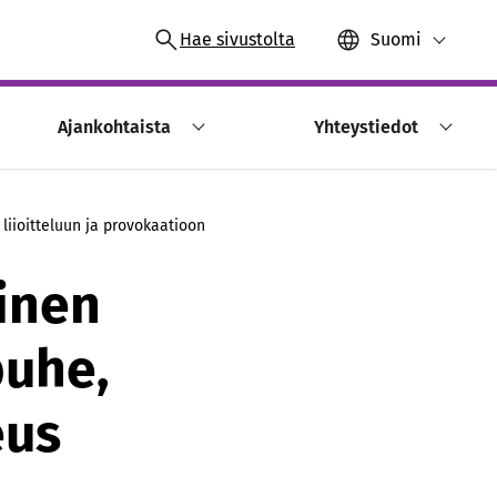
Hae sivustolta
Suomi
Ajankohtaista
Yhteystiedot
iioitteluun ja provokaatioon
inen
puhe,
eus