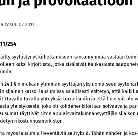
uun ja provokaatioon
laitos
06.07.2011
 11/254
 epäilty syyllistynyt kiihottamiseen kansanryhmää vastaan toim
tolleen kaksi kirjoitusta, jotka sisälsivät Kaukasiasta saapune
sumia.
in 24.1 §:n mukaan ylimmän syyttäjän yksinomaiseen syytehar
n sijainen katsoi lausumissa asiallisesti esitetyn, että kaiki
tittavalla tavalla yhteyksiä terrorismiin ja että he eivät ole v
asta yleistyksestä, joka oli kohdehenkilöitään solvaava ja pa
ausumat täyttivät siten apulaisvaltakunnansyyttäjän sijaisen
detyn rikostunnusmerkistön.
aalta myös lausumia lieventäviä selityksiä. Tähän nähden ja kosk