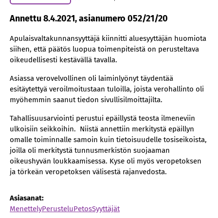
Annettu 8.4.2021, asianumero 052/21/20
Apulaisvaltakunnansyyttäjä kiinnitti aluesyyttäjän huomiota
siihen, että päätös luopua toimenpiteistä on perusteltava
oikeudellisesti kestävällä tavalla.
Asiassa verovelvollinen oli laiminlyönyt täydentää
esitäytettyä veroilmoitustaan tuloilla, joista verohallinto oli
myöhemmin saanut tiedon sivullisilmoittajilta.
Tahallisuusarviointi perustui epäillystä teosta ilmeneviin
ulkoisiin seikkoihin. Niistä annettiin merkitystä epäillyn
omalle toiminnalle samoin kuin tietoisuudelle tosiseikoista,
joilla oli merkitystä tunnusmerkistön suojaaman
oikeushyvän loukkaamisessa. Kyse oli myös veropetoksen
ja törkeän veropetoksen välisestä rajanvedosta.
Asiasanat:
Menettely
Perustelu
Petos
Syyttäjät