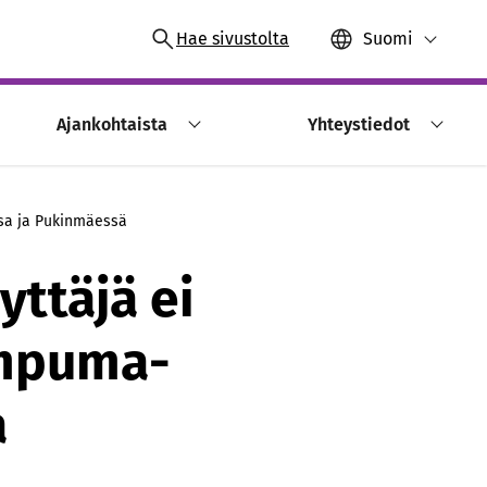
Hae sivustolta
Suomi
Ajankohtaista
Yhteystiedot
ssa ja Pukinmäessä
yttäjä ei
 ampuma-
a