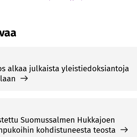
avaa
os alkaa julkaista yleistiedoksiantoja
llaan
ostettu Suomussalmen Hukkajoen
mpukoihin kohdistuneesta teosta