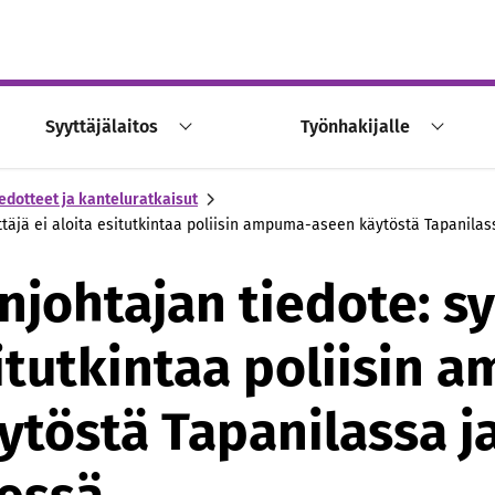
Syyttäjälaitos
Työnhakijalle
edotteet ja kanteluratkaisut
yttäjä ei aloita esitutkintaa poliisin ampuma-aseen käytöstä Tapanila
johtajan tiedote: sy
situtkintaa poliisin
ytöstä Tapanilassa j