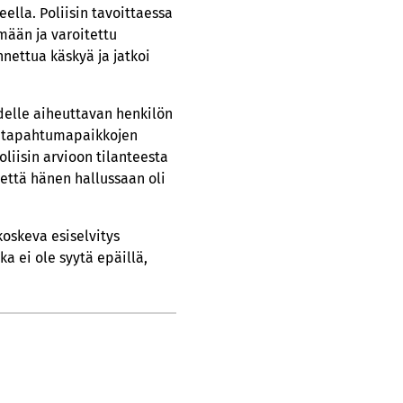
ella. Poliisin tavoittaessa
mään ja varoitettu
nettua käskyä ja jatkoi
ydelle aiheuttavan henkilön
a tapahtumapaikkojen
liisin arvioon tilanteesta
 että hänen hallussaan oli
koskeva esiselvitys
ka ei ole syytä epäillä,