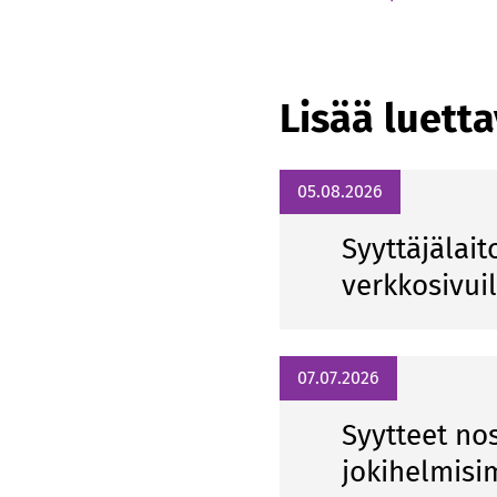
Lisää luett
05.08.2026
Syyttäjälait
verkkosivui
07.07.2026
Syytteet n
jokihelmisi