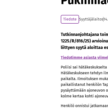
Pukinmä
Tiedote
Syyttäjälaitos
14
Tutkinnanjohtajana toim
1225/R/816/25) arvioin
liittyen syytä aloittaa e
Tiedotimme asiasta viimek
Poliisi sai hätäkeskukselta
Hätäkeskukseen tehdyn ilm
paikalta. Ilmoituksen muka
paikallistanut henkilön Tap
pysäyttämään ajoneuvon ott
kolme kertaa kohti ajoneu
Henkilö onnistui jatkamaa