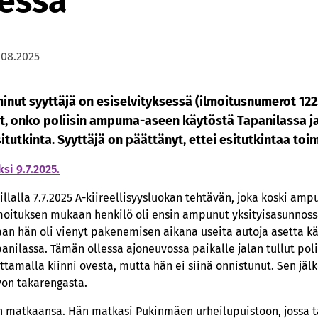
essä
.08.2025
inut syyttäjä on esiselvityksessä (ilmoitusnumerot 12
ut, onko poliisin ampuma-aseen käytöstä Tapanilassa j
situtkinta. Syyttäjä on päättänyt, ettei esitutkintaa toim
si 9.7.2025.
 illalla 7.7.2025 A-kiireellisyysluokan tehtävän, joka koski a
oituksen mukaan henkilö oli ensin ampunut yksityisasunnossa
an hän oli vienyt pakenemisen aikana useita autoja asetta käyt
anilassa. Tämän ollessa ajoneuvossa paikalle jalan tullut polii
amalla kiinni ovesta, mutta hän ei siinä onnistunut. Sen jälk
von takarengasta.
n matkaansa. Hän matkasi Pukinmäen urheilupuistoon, jossa 