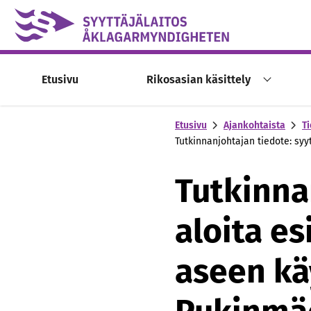
Skip to content -saavutettavuusohje
Etusivu
Rikosasian käsittely
Etusivu
Ajankohtaista
Ti
Tutkinnanjohtajan tiedote: sy
Tutkinnan
aloita e
aseen kä