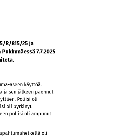
25/R/815/25 ja
a Pukinmäessä 7.7.2025
iteta.
mpuma-aseen käyttöä.
 ja sen jälkeen paennut
täen. Poliisi oli
si oli pyrkinyt
een poliisi oli ampunut
tapahtumahetkellä oli