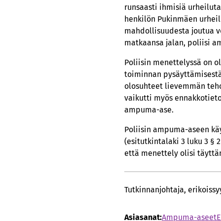
runsaasti ihmisiä urheilut
henkilön Pukinmäen urheilu
mahdollisuudesta joutua vo
matkaansa jalan, poliisi a
Poliisin menettelyssä on o
toiminnan pysäyttämisestä
olosuhteet lievemmän tehok
vaikutti myös ennakkotieto 
ampuma-ase.
Poliisin ampuma-aseen käyt
(esitutkintalaki 3 luku 3 § 
että menettely olisi täytt
Tutkinnanjohtaja, erikoissy
Asiasanat:
Ampuma-aseet
E