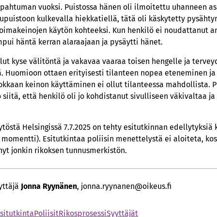
apahtuman vuoksi. Puistossa hänen oli ilmoitettu uhanneen ase
puistoon kulkevalla hiekkatiellä, tätä oli käskytetty pysähty
imakeinojen käytön kohteeksi. Kun henkilö ei noudattanut an
mpui häntä kerran alaraajaan ja pysäytti hänet.
llut kyse välitöntä ja vakavaa vaaraa toisen hengelle ja terve
. Huomioon ottaen erityisesti tilanteen nopea eteneminen j
kaan keinon käyttäminen ei ollut tilanteessa mahdollista. Po
siitä, että henkilö oli jo kohdistanut sivulliseen väkivaltaa ja
östä Helsingissä 7.7.2025 on tehty esitutkinnan edellytyksiä 
2 momentti). Esitutkintaa poliisin menettelystä ei aloiteta, kos
änyt jonkin rikoksen tunnusmerkistön.
yttäjä
Jonna Ryynänen
, jonna.ryynanen@oikeus.fi
situtkinta
Poliisit
Rikosprosessi
Syyttäjät