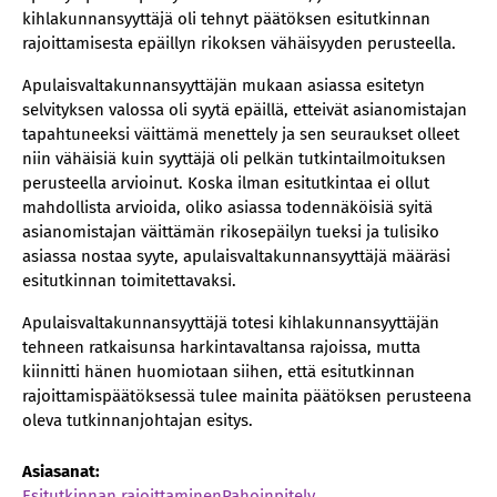
kihlakunnansyyttäjä oli tehnyt päätöksen esitutkinnan
rajoittamisesta epäillyn rikoksen vähäisyyden perusteella.
Apulaisvaltakunnansyyttäjän mukaan asiassa esitetyn
selvityksen valossa oli syytä epäillä, etteivät asianomistajan
tapahtuneeksi väittämä menettely ja sen seuraukset olleet
niin vähäisiä kuin syyttäjä oli pelkän tutkintailmoituksen
perusteella arvioinut. Koska ilman esitutkintaa ei ollut
mahdollista arvioida, oliko asiassa todennäköisiä syitä
asianomistajan väittämän rikosepäilyn tueksi ja tulisiko
asiassa nostaa syyte, apulaisvaltakunnansyyttäjä määräsi
esitutkinnan toimitettavaksi.
Apulaisvaltakunnansyyttäjä totesi kihlakunnansyyttäjän
tehneen ratkaisunsa harkintavaltansa rajoissa, mutta
kiinnitti hänen huomiotaan siihen, että esitutkinnan
rajoittamispäätöksessä tulee mainita päätöksen perusteena
oleva tutkinnanjohtajan esitys.
Asiasanat:
Esitutkinnan rajoittaminen
Pahoinpitely