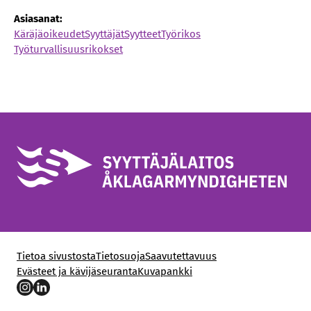
Asiasanat:
Käräjäoikeudet
Syyttäjät
Syytteet
Työrikos
Työturvallisuusrikokset
Tietoa sivustosta
Tietosuoja
Saavutettavuus
Evästeet ja kävijäseuranta
Kuvapankki