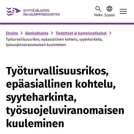
Skip to content -saavutettavuusohje
Haku
Suomi
Etusivu
Ajankohtaista
Tiedotteet ja kanteluratkaisut
Työturvallisuusrikos, epäasiallinen kohtelu, syyteharkinta,
työsuojeluviranomaisen kuuleminen
Työturvallisuusrikos,
epäasiallinen kohtelu,
syyteharkinta,
työsuojeluviranomaisen
kuuleminen