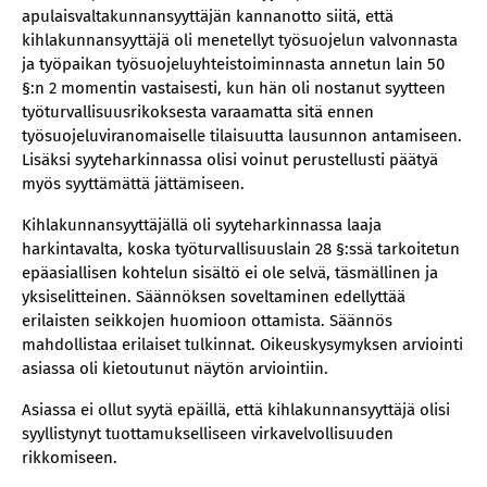
apulaisvaltakunnansyyttäjän kannanotto siitä, että
kihlakunnansyyttäjä oli menetellyt työsuojelun valvonnasta
ja työpaikan työsuojeluyhteistoiminnasta annetun lain 50
§:n 2 momentin vastaisesti, kun hän oli nostanut syytteen
työturvallisuusrikoksesta varaamatta sitä ennen
työsuojeluviranomaiselle tilaisuutta lausunnon antamiseen.
Lisäksi syyteharkinnassa olisi voinut perustellusti päätyä
myös syyttämättä jättämiseen.
Kihlakunnansyyttäjällä oli syyteharkinnassa laaja
harkintavalta, koska työturvallisuuslain 28 §:ssä tarkoitetun
epäasiallisen kohtelun sisältö ei ole selvä, täsmällinen ja
yksiselitteinen. Säännöksen soveltaminen edellyttää
erilaisten seikkojen huomioon ottamista. Säännös
mahdollistaa erilaiset tulkinnat. Oikeuskysymyksen arviointi
asiassa oli kietoutunut näytön arviointiin.
Asiassa ei ollut syytä epäillä, että kihlakunnansyyttäjä olisi
syyllistynyt tuottamukselliseen virkavelvollisuuden
rikkomiseen.