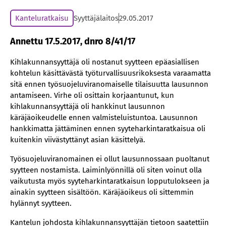
Kanteluratkaisu
Syyttäjälaitos
29.05.2017
Annettu 17.5.2017, dnro 8/41/17
Kihlakunnansyyttäjä oli nostanut syytteen epäasiallisen
kohtelun käsittävästä työturvallisuusrikoksesta varaamatta
sitä ennen työsuojeluviranomaiselle tilaisuutta lausunnon
antamiseen. Virhe oli osittain korjaantunut, kun
kihlakunnansyyttäjä oli hankkinut lausunnon
käräjäoikeudelle ennen valmisteluistuntoa. Lausunnon
hankkimatta jättäminen ennen syyteharkintaratkaisua oli
kuitenkin viivästyttänyt asian käsittelyä.
Työsuojeluviranomainen ei ollut lausunnossaan puoltanut
syytteen nostamista. Laiminlyönnillä oli siten voinut olla
vaikutusta myös syyteharkintaratkaisun lopputulokseen ja
ainakin syytteen sisältöön. Käräjäoikeus oli sittemmin
hylännyt syytteen.
Kantelun johdosta kihlakunnansyyttäjän tietoon saatettiin