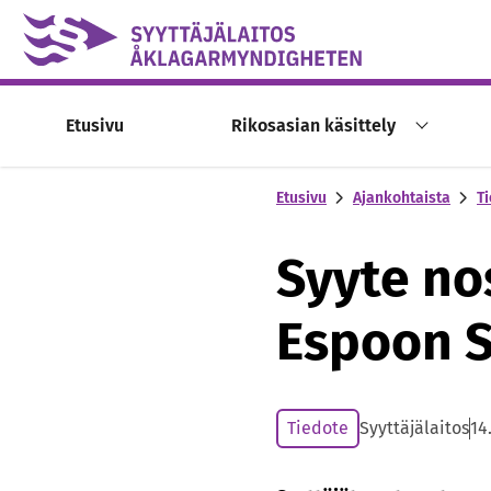
Skip to content -saavutettavuusohje
Etusivu
Rikosasian käsittely
Etusivu
Ajankohtaista
Ti
Syyte no
Espoon 
Tiedote
Syyttäjälaitos
14