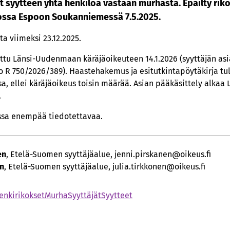
t syytteen yhtä henkilöä vastaan murhasta. Epäilty riko
ossa Espoon Soukanniemessä 7.5.2025.
ta viimeksi 23.12.2025.
tu Länsi-Uudenmaan käräjäoikeuteen 14.1.2026 (syyttäjän as
R 750/2026/389). Haastehakemus ja esitutkintapöytäkirja tulev
ssa, ellei käräjäoikeus toisin määrää. Asian pääkäsittely alk
.
essa enempää tiedotettavaa.
en
, Etelä-Suomen syyttäjäalue, jenni.pirskanen@oikeus.fi
en
, Etelä-Suomen syyttäjäalue, julia.tirkkonen@oikeus.fi
enkirikokset
Murha
Syyttäjät
Syytteet