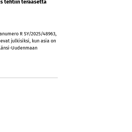
s tehtiin teräasetta
ianumero R SY/2025/48963,
at julkisiksi, kun asia on
aa Länsi-Uudenmaan