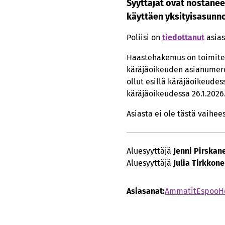
Syyttäjät ovat nostanee
käyttäen yksityisasunn
Poliisi on
tiedottanut
asias
Haastehakemus on toimitet
käräjäoikeuden asianumero 
ollut esillä käräjäoikeude
käräjäoikeudessa 26.1.2026
Asiasta ei ole tästä vaihe
Aluesyyttäjä
Jenni Pirskan
Aluesyyttäjä
Julia Tirkkon
Asiasanat:
Ammatit
Espoo
H