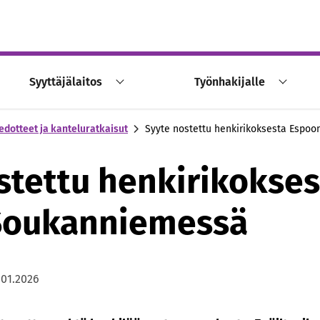
Syyttäjälaitos
Työnhakijalle
edotteet ja kanteluratkaisut
Syyte nostettu henkirikoksesta Espo
stettu henkirikokses
Soukanniemessä
.01.2026