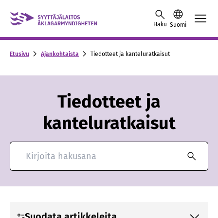
Skip to content -saavutettavuusohje
Haku
Suomi
Etusivu
Ajankohtaista
Tiedotteet ja kanteluratkaisut
Tiedotteet ja
kanteluratkaisut
Hae ajankohtaisia artikkeleita
Suodata artikkeleita