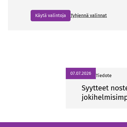
Käytä valintoja
Tyhjennä valinnat
07.07.2026
Tiedote
Syytteet nos
jokihelmisim