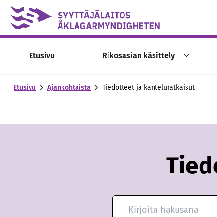
Skip to content -saavutettavuusohje
Etusivu
Rikosasian käsittely
Etusivu
Ajankohtaista
Tiedotteet ja kanteluratkaisut
Tied
Hae ajankohtaisia artikkeleit