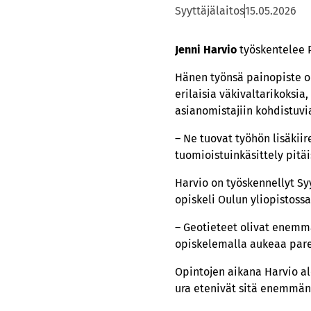
Syyttäjälaitos
15.05.2026
Jenni Harvio
työskentelee P
Hänen työnsä painopiste on
erilaisia väkivaltarikoksia
asianomistajiin kohdistuvia
– Ne tuovat työhön lisäkii
tuomioistuinkäsittely pitäi
Harvio on työskennellyt Syy
opiskeli Oulun yliopistoss
– Geotieteet olivat enemmä
opiskelemalla aukeaa par
Opintojen aikana Harvio al
ura etenivät sitä enemmän 