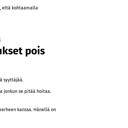
, että kohtaamalla
a
ukset pois
ä syyttäjää.
ja jonkun se pitää hoitaa.
perheen kanssa. Hänellä on