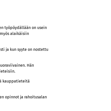
nen työpöydällään on usein
 myös alaikäisiin
ti ja kun syyte on nostettu
 suoraviivainen. Hän
eteisiin.
tä kauppatieteitä
en opinnot ja rahoitusalan