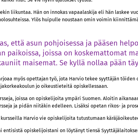
sekin liikuntaa. Hän on innokas vapaalaskija eli hän laskee vuo
nolosuhteissa. Ylös huipulle noustaan omin voimin kiinnittämä
as, että asun pohjoisessa ja pääsen helpo
n paikoissa, joissa on koskemattomat ma
auniit maisemat. Se kyllä nollaa pään täys
rjoaa myös opettajan työ, jota Harvio tekee syyttäjän töiden
akorkeakoulun jo oikeustieteitä opiskellessaan.
sseja, joissa on opiskelijoita ympäri Suomen. Aloitin aikana
rsseja ja pidän niitäkin edelleen. Lisäksi opetan rikos- ja pros
 kursseilla Harvio vie opiskelijoita tutustumaan käräjäoikeute
 entisistä opiskelijoistani on löytänyt tiensä Syyttäjälaitoksen