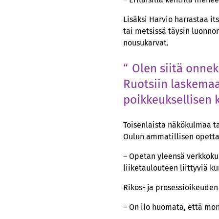
Lisäksi Harvio harrastaa it
tai metsissä täysin luonno
nousukarvat.
Olen siitä onnek
Ruotsiin laskemaa
poikkeuksellisen k
Toisenlaista näkökulmaa ta
Oulun ammatillisen opettaj
– Opetan yleensä verkkokur
liiketaulouteen liittyviä ku
Rikos- ja prosessioikeuden
– On ilo huomata, että moni