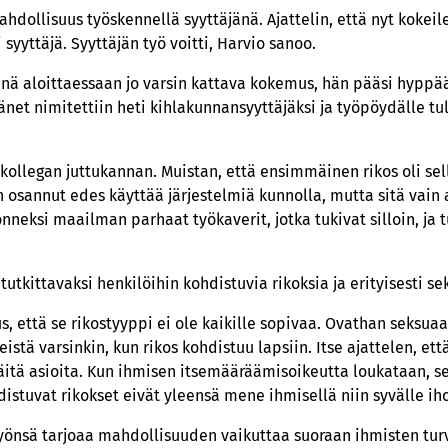
hdollisuus työskennellä syyttäjänä. Ajattelin, että nyt kokeil
 syyttäjä. Syyttäjän työ voitti, Harvio sanoo.
jänä aloittaessaan jo varsin kattava kokemus, hän pääsi hyppä
et nimitettiin heti kihlakunnansyyttäjäksi ja työpöydälle tull
kollegan juttukannan. Muistan, että ensimmäinen rikos oli sell
n osannut edes käyttää järjestelmiä kunnolla, mutta sitä vain 
onneksi maailman parhaat työkaverit, jotka tukivat silloin, ja 
tutkittavaksi henkilöihin kohdistuvia rikoksia ja erityisesti se
us, että se rikostyyppi ei ole kaikille sopivaa. Ovathan seksuaa
istä varsinkin, kun rikos kohdistuu lapsiin. Itse ajattelen, ett
äitä asioita. Kun ihmisen itsemääräämisoikeutta loukataan, se 
stuvat rikokset eivät yleensä mene ihmisellä niin syvälle iho
yönsä tarjoaa mahdollisuuden vaikuttaa suoraan ihmisten turv