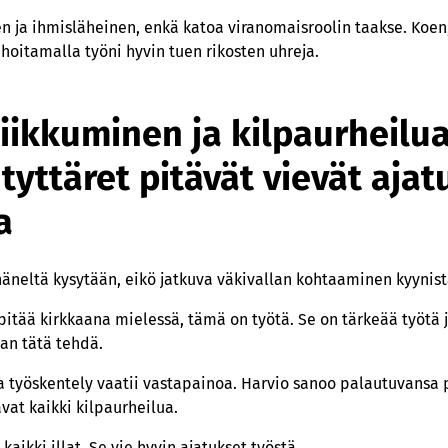
en ja ihmisläheinen, enkä katoa viranomaisroolin taakse. Koen
hoitamalla työni hyvin tuen rikosten uhreja.
iikkuminen ja kilpaurheilu
tyttäret pitävät vievät ajat
a
 häneltä kysytään, eikö jatkuva väkivallan kohtaaminen kyynist
 pitää kirkkaana mielessä, tämä on työtä. Se on tärkeää työtä 
aan tätä tehdä.
a työskentely vaatii vastapainoa. Harvio sanoo palautuvansa 
avat kaikki kilpaurheilua.
 kaikki illat. Se vie hyvin ajatukset työstä.