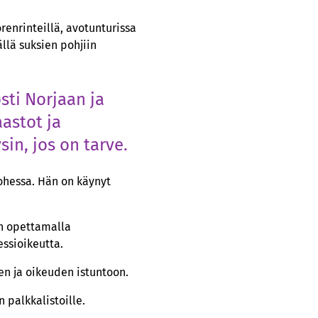
renrinteillä, avotunturissa
llä suksien pohjiin
sti Norjaan ja
astot ja
in, jos on tarve.
 ohessa. Hän on käynyt
an opettamalla
essioikeutta.
en ja oikeuden istuntoon.
 palkkalistoille.