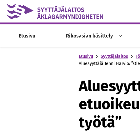
Skip to content -saavutettavuusohje
Etusivu
Rikosasian käsittely
Etusivu
Syyttäjälaitos
Tö
Aluesyyttäjä Jenni Harvio: ”Ol
Aluesyytt
etuoikeu
työtä”