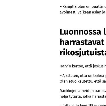
– Käräjillä olen empaattin
avoimesti vaikean asian ja 
Luonnossa l
harrastavat 
rikosjutuist
Harvio kertoo, että joskus
– Ajattelen, että on tärkeä
Olen etuoikeutettu, että s
Rankkojen aiheiden pariss
neljä tytärtä, jotka harrast
– Erilaisilla kentillä menee