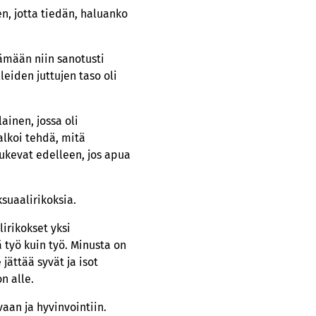
en, jotta tiedän, haluanko
ämään niin sanotusti
eiden juttujen taso oli
ainen, jossa oli
alkoi tehdä, mitä
tukevat edelleen, jos apua
ksuaalirikoksia.
lirikokset yksi
ä työ kuin työ. Minusta on
jättää syvät ja isot
n alle.
aan ja hyvinvointiin.