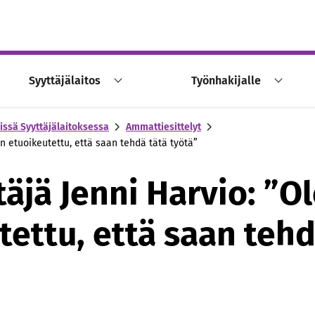
Syyttäjälaitos
Työnhakijalle
issä Syyttäjälaitoksessa
Ammattiesittelyt
en etuoikeutettu, että saan tehdä tätä työtä”
äjä Jenni Harvio: ”O
tettu, että saan tehd