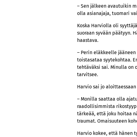
– Sen jälkeen avautuikin ma
olla asianajaja, tuomari vai
Koska Harviolla oli syyttä
suoraan syvään päätyyn. Hän
haastava.
– Perin eläkkeelle jääneen 
toistasataa syytekohtaa. E
tehtäväksi sai. Minulla on 
tarvitsee.
Harvio sai jo aloittaessaan 
– Monilla saattaa olla ajat
raadollisimmista rikostyype
tärkeää, että joku hoitaa n
traumat. Omaisuuteen kohdi
Harvio kokee, että hänen t