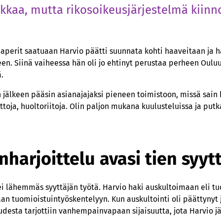
iikkaa, mutta rikosoikeusjärjestelmä kiinn
aperit saatuaan Harvio päätti suunnata kohti haaveitaan ja 
een. Siinä vaiheessa hän oli jo ehtinyt perustaa perheen Ouluu
.
 jälkeen pääsin asianajajaksi pieneen toimistoon, missä sain 
ttoja, huoltoriitoja. Olin paljon mukana kuulusteluissa ja putka
harjoittelu avasi tien syyt
i lähemmäs syyttäjän työtä. Harvio haki auskultoimaan eli tu
n tuomioistuintyöskentelyyn. Kun auskultointi oli päättynyt 
udesta tarjottiin vanhempainvapaan sijaisuutta, jota Harvio j