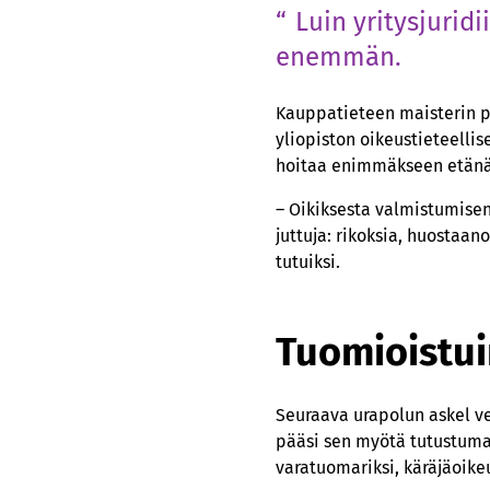
Luin yritysjurid
enemmän.
Kauppatieteen maisterin p
yliopiston oikeustieteellis
hoitaa enimmäkseen etänä
– Oikiksesta valmistumisen
juttuja: rikoksia, huostaano
tutuiksi.
Tuomioistuin
Seuraava urapolun askel ve
pääsi sen myötä tutustumaa
varatuomariksi, käräjäoike