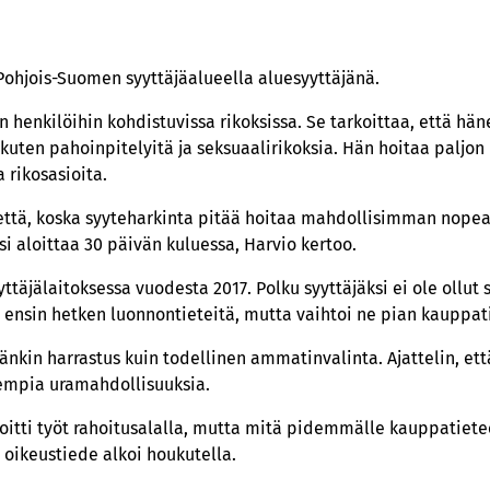
ohjois-Suomen syyttäjäalueella aluesyyttäjänä.
 henkilöihin kohdistuvissa rikoksissa. Se tarkoittaa, että hä
, kuten pahoinpitelyitä ja seksuaalirikoksia. Hän hoitaa paljon
 rikosasioita.
rettä, koska syyteharkinta pitää hoitaa mahdollisimman nopeas
si aloittaa 30 päivän kuluessa, Harvio kertoo.
ttäjälaitoksessa vuodesta 2017. Polku syyttäjäksi ei ole ollut
a ensin hetken luonnontieteitä, mutta vaihtoi ne pian kauppati
nkin harrastus kuin todellinen ammatinvalinta. Ajattelin, et
empia uramahdollisuuksia.
oitti työt rahoitusalalla, mutta mitä pidemmälle kauppatiete
oikeustiede alkoi houkutella.