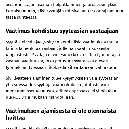
asianomistajan aseman helpottaminen ja prosessin yksin-
kertaistaminen, eikä syyttäjän toimivallan tarkka rajaaminen
tässä suhteessa.
Vaatimus kohdistuu syyteasian vastaajaan
Syyttäjä ei voi ajaa yksityisoikeudellisia vaatimuksia muita
kuin sitä henkilöä vastaan, jolle hän vaatii rikoksesta
rangaistusta. Syyttäjä ei voi esimerkiksi esittää työnantajaa
vastaan vaatimusta, joka perustuu syytteessä olevan
työntekijän työssään rikoksella aiheuttamaan vahinkoon.
Siviilivaateen ajaminen tulee kysymykseen vain syyteasian
yhteydessä. Jos syyttäjä vaatii rikoksen johdosta vain
menettämisseuraamusta, adheesioprosessi ei ylipäätään
ole ROL 3:1:n mukaan mahdollinen.
Vaatimuksen ajamisesta ei ole olennaista
haittaa