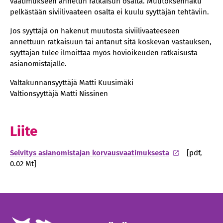
vaatimukseen annetun ratkaisun osalta. Muutoksenhaku
pelkästään siviilivaateen osalta ei kuulu syyttäjän tehtäviin.
Jos syyttäjä on hakenut muutosta siviilivaateeseen
annettuun ratkaisuun tai antanut sitä koskevan vastauksen,
syyttäjän tulee ilmoittaa myös hovioikeuden ratkaisusta
asianomistajalle.
Valtakunnansyyttäjä Matti Kuusimäki
Valtionsyyttäjä Matti Nissinen
Liite
Selvitys asianomistajan korvausvaatimuksesta
[pdf,
0.02 Mt]