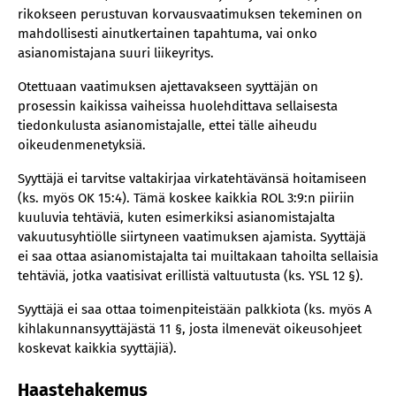
rikokseen perustuvan korvausvaatimuksen tekeminen on
mahdollisesti ainutkertainen tapahtuma, vai onko
asianomistajana suuri liikeyritys.
Otettuaan vaatimuksen ajettavakseen syyttäjän on
prosessin kaikissa vaiheissa huolehdittava sellaisesta
tiedonkulusta asianomistajalle, ettei tälle aiheudu
oikeudenmenetyksiä.
Syyttäjä ei tarvitse valtakirjaa virkatehtävänsä hoitamiseen
(ks. myös OK 15:4). Tämä koskee kaikkia ROL 3:9:n piiriin
kuuluvia tehtäviä, kuten esimerkiksi asianomistajalta
vakuutusyhtiölle siirtyneen vaatimuksen ajamista. Syyttäjä
ei saa ottaa asianomistajalta tai muiltakaan tahoilta sellaisia
tehtäviä, jotka vaatisivat erillistä valtuutusta (ks. YSL 12 §).
Syyttäjä ei saa ottaa toimenpiteistään palkkiota (ks. myös A
kihlakunnansyyttäjästä 11 §, josta ilmenevät oikeusohjeet
koskevat kaikkia syyttäjiä).
Haastehakemus