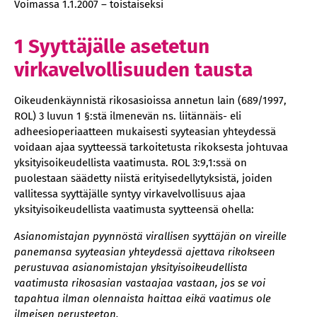
Haastehakemus
Voimassa 1.1.2007 – toistaiseksi
Todistelu
1 Syyttäjälle asetetun
Ilmoitus käräjäoikeuden ratkaisusta
virkavelvollisuuden tausta
Muutoksenhaku
Liite
Oikeudenkäynnistä rikosasioissa annetun lain (689/1997,
ROL) 3 luvun 1 §:stä ilmenevän ns. liitännäis- eli
adheesioperiaatteen mukaisesti syyteasian yhteydessä
voidaan ajaa syytteessä tarkoitetusta rikoksesta johtuvaa
yksityisoikeudellista vaatimusta. ROL 3:9,1:ssä on
puolestaan säädetty niistä erityisedellytyksistä, joiden
vallitessa syyttäjälle syntyy virkavelvollisuus ajaa
yksityisoikeudellista vaatimusta syytteensä ohella:
Asianomistajan pyynnöstä virallisen syyttäjän on vireille
panemansa syyteasian yhteydessä ajettava rikokseen
perustuvaa asianomistajan yksityisoikeudellista
vaatimusta rikosasian vastaajaa vastaan, jos se voi
tapahtua ilman olennaista haittaa eikä vaatimus ole
ilmeisen perusteeton.