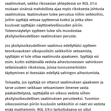
vaatimukset, vaikka rikosasian yhteydessä on ROL 3:1:n
mukaan sinänsä mahdollista ajaa myös rikoksesta johtuvia
vaatimuksia. Vaatimuksen tulee perustua niihin seikkoihin,
joihin syyttäjä vetoaa syytteensä tueksi ja jotka siten
kuuluvat syyttäjän näyttövelvollisuuden piiriin.
Toteennäytetyn syytteen tulee siis muodostaa
yksityisoikeudellisen vaatimuksen peruste.
Jos yksityisoikeudellinen vaatimus edellyttäisi syytteen
teonkuvauksen ulkopuolisiin seikkoihin vetoamista,
syyttäjän ei tule ottaa vaatimusta ajaakseen. Syyttäjä voi
esim. kuitin esittämällä vedota aiheutuneeseen vahinkoon
sellaisissakin rikoksissa, joissa tunnusmerkistön
täyttyminen ei itsessään edellytä vahingon aiheutumista.
Toisaalta, jos syyttäjä on ottanut vaatimuksen ajaakseen ja
tarve uuteen seikkaan vetoamiseen ilmenee vasta
pääkäsittelyssä, syyttäjällä on oikeus vedota siihen
yksityisoikeudellisen vaatimuksen perusteeksi. Tuomion
oikeusvoiman piiriin kuuluviin seikkoihin ei näet voi vedota
enää myöhemmin. ROL 3:9:n tarkoituksena on ollut