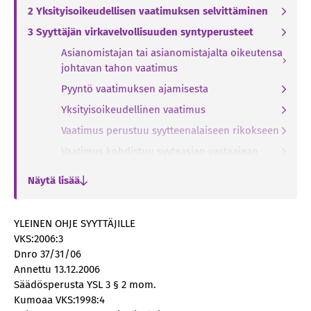
2 Yksityisoikeudellisen vaatimuksen selvittäminen
3 Syyttäjän virkavelvollisuuden syntyperusteet
Asianomistajan tai asianomistajalta oikeutensa
johtavan tahon vaatimus
Pyyntö vaatimuksen ajamisesta
Yksityisoikeudellinen vaatimus
Vaatimus perustuu syytteenalaiseen rikokseen
Vaatimus kohdistuu syyteasian vastaajaan
Vaatimuksen ajamisesta ei ole olennaista
Näytä lisää
haittaa
Vaatimus ei ole ilmeisen perusteeton
YLEINEN OHJE SYYTTÄJILLE
4 Vaatimuksen ajamatta jättäminen
VKS:2006:3
5 Syyttäjän menettelyn tutkiminen
Dnro 37/31/06
Annettu 13.12.2006
6 Vaatimuksen ajaminen
Säädösperusta YSL 3 § 2 mom.
Syyttäjän rooli
Kumoaa VKS:1998:4