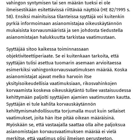
vahingon syntymisen tai sen määrän tueksi ei ole
ilmeisestikään esitettävissä riittävää näyttöä (HE 82/1995 s.
58). Ensiksi mainituissa tilanteissa syyttäjä voi kuitenkin
pyrkiä informoimaan asianomistajaa oikeuskäytännön
mukaisista korvausmääristä ja sen johdosta tiedustella
asianomistajan halukkuutta tarkistaa vaatimustaan.
Syyttäjää sitoo kaikessa toiminnassaan
objektiviteettiperiaate. Se ei kuitenkaan tarkoita, että
syyttäjän tulisi asettua tuomarin asemaan arvioitaessa
esimerkiksi vahingonkorvausvaatimuksen määrää. Koska
asianomistajat ajavat melko harvoin itse
yksityisoikeudellisia vaatimuksiaan, rikosvahinkojen
korvaamista koskeva oikeuskäytäntö tullee vastaisuudessa
kehittymään paljolti syyttäjien ajamien vaatimusten kautta.
Syyttäjän ei tule kahlita korvauskäytännön
kehittymismahdollisuutta torjumalla muut kuin sellaiset
vaatimukset, joita hän itse pitää oikean määräisinä.
Myöskään se, että vastaajalla saattaa olla aihe paljoksua
asianomistajan korvausvaatimuksen määrää ei vielä
merkitse, että vaatimus olisi ilmeisen perusteeton.