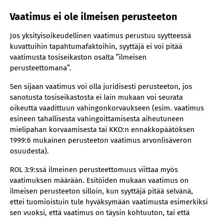
Vaatimus ei ole ilmeisen perusteeton
Jos yksityisoikeudellinen vaatimus perustuu syytteessä
kuvattuihin tapahtumafaktoihin, syyttäjä ei voi pitää
vaatimusta tosiseikaston osalta ”ilmeisen
perusteettomana”.
Sen sijaan vaatimus voi olla juridisesti perusteeton, jos
sanotusta tosiseikastosta ei lain mukaan voi seurata
oikeutta vaadittuun vahingonkorvaukseen (esim. vaatimus
esineen tahallisesta vahingoittamisesta aiheutuneen
mielipahan korvaamisesta tai KKO:n ennakkopäätöksen
1999:6 mukainen perusteeton vaatimus arvonlisäveron
osuudesta).
ROL 3:9:ssä ilmeinen perusteettomuus viittaa myös
vaatimuksen määrään. Esitöiden mukaan vaatimus on
ilmeisen perusteeton silloin, kun syyttäjä pitää selvänä,
ettei tuomioistuin tule hyväksymään vaatimusta esimerkiksi
sen vuoksi, että vaatimus on täysin kohtuuton, tai että