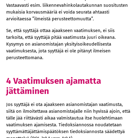
Vastaavasti esim. liikennevahinkolautakunnan suositusten
mukaisia korvausmääriä ei voida seurata ahtaasti
arvioitaessa ”ilmeistä perusteettomuutta”.
Se, että syyttäjä ottaa ajaakseen vaatimuksen, ei siis
tarkoita, että syyttäjä pitää vaatimusta juuri oikeana.
Kysymys on asianomistajan yksityisoikeudellisesta
vaatimuksesta, jota syyttäjä ei ole pitänyt ilmeisen
perusteettomana.
4 Vaatimuksen ajamatta
jättäminen
Jos syyttäjä ei ota ajaakseen asianomistajan vaatimusta,
siitä on ilmoitettava asianomistajalle niin hyvissä ajoin, että
tälle jää riittävästi aikaa valmistautua itse huolehtimaan
vaatimuksen ajamisesta. Tiedoksiannossa noudatetaan
syyttämättäjättämispäätöksen tiedoksiannosta säädettyä