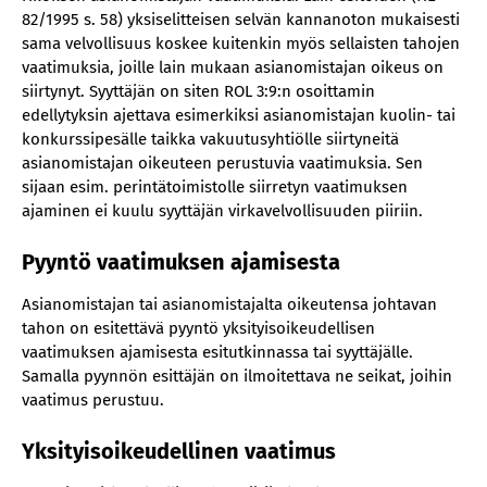
82/1995 s. 58) yksiselitteisen selvän kannanoton mukaisesti
sama velvollisuus koskee kuitenkin myös sellaisten tahojen
vaatimuksia, joille lain mukaan asianomistajan oikeus on
siirtynyt. Syyttäjän on siten ROL 3:9:n osoittamin
edellytyksin ajettava esimerkiksi asianomistajan kuolin- tai
konkurssipesälle taikka vakuutusyhtiölle siirtyneitä
asianomistajan oikeuteen perustuvia vaatimuksia. Sen
sijaan esim. perintätoimistolle siirretyn vaatimuksen
ajaminen ei kuulu syyttäjän virkavelvollisuuden piiriin.
Pyyntö vaatimuksen ajamisesta
Asianomistajan tai asianomistajalta oikeutensa johtavan
tahon on esitettävä pyyntö yksityisoikeudellisen
vaatimuksen ajamisesta esitutkinnassa tai syyttäjälle.
Samalla pyynnön esittäjän on ilmoitettava ne seikat, joihin
vaatimus perustuu.
Yksityisoikeudellinen vaatimus