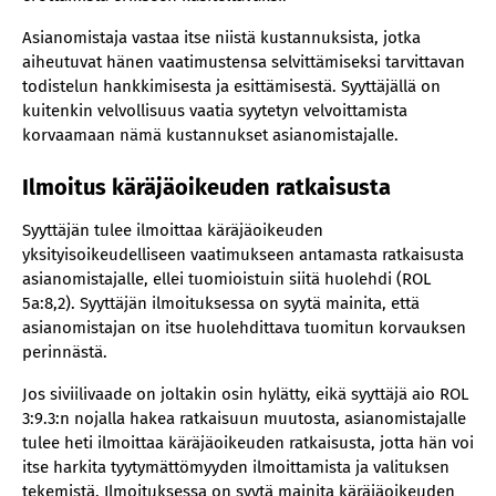
Asianomistaja vastaa itse niistä kustannuksista, jotka
aiheutuvat hänen vaatimustensa selvittämiseksi tarvittavan
todistelun hankkimisesta ja esittämisestä. Syyttäjällä on
kuitenkin velvollisuus vaatia syytetyn velvoittamista
korvaamaan nämä kustannukset asianomistajalle.
Ilmoitus käräjäoikeuden ratkaisusta
Syyttäjän tulee ilmoittaa käräjäoikeuden
yksityisoikeudelliseen vaatimukseen antamasta ratkaisusta
asianomistajalle, ellei tuomioistuin siitä huolehdi (ROL
5a:8,2). Syyttäjän ilmoituksessa on syytä mainita, että
asianomistajan on itse huolehdittava tuomitun korvauksen
perinnästä.
Jos siviilivaade on joltakin osin hylätty, eikä syyttäjä aio ROL
3:9.3:n nojalla hakea ratkaisuun muutosta, asianomistajalle
tulee heti ilmoittaa käräjäoikeuden ratkaisusta, jotta hän voi
itse harkita tyytymättömyyden ilmoittamista ja valituksen
tekemistä. Ilmoituksessa on syytä mainita käräjäoikeuden