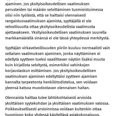
ajaminen. Jos yksityisoikeudellisen vaatimuksen
perusteiden tai määrän selvittäminen tuomioistuimessa
olisi niin työlästä, että se haittaisi olennaisesti
rangaistusvaatimuksen ajamista, syyttäjällä ei ole
velvollisuutta ottaa yksityisoikeudellista vaatimusta
ajettavakseen. Yksityisoikeudellisen vaatimuksen suurella
markkamäärällä sinänsä ei ole tässä yhteydessä merkitystä.
Syyttäjän virkavelvollisuuden piiriin kuuluu normaalisti vain
sellaisen vaatimuksen ajaminen, jonka näyttäminen ei
edellytä syytteen tueksi vaadittavan näytön lisäksi muuta
kuin kirjallista selvitystä, esimerkiksi vahinkojen
korjauslaskun esittämisen. Jos yksityisoikeudellisen
vaatimuksen ajaminen edellyttäisi syytteen ajamisen
kannalta tarpeetonta henkilötodistelua, sen voidaan
yleensä katsoa muodostavan olennaisen haitan.
Olennaista haittaa tulee lähtökohtaisesti arvioida
yksittäisen syytekohdan ja yksittäisen vaatimuksen valossa.
Poikkeuksellisesti arvioinnissa voidaan kuitenkin ottaa
huomioon koko yhdessä käsiteltävä asiakokonaisuus.