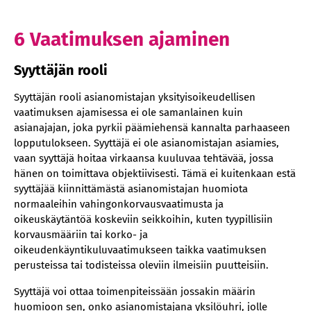
6 Vaatimuksen ajaminen
Syyttäjän rooli
Syyttäjän rooli asianomistajan yksityisoikeudellisen
vaatimuksen ajamisessa ei ole samanlainen kuin
asianajajan, joka pyrkii päämiehensä kannalta parhaaseen
lopputulokseen. Syyttäjä ei ole asianomistajan asiamies,
vaan syyttäjä hoitaa virkaansa kuuluvaa tehtävää, jossa
hänen on toimittava objektiivisesti. Tämä ei kuitenkaan estä
syyttäjää kiinnittämästä asianomistajan huomiota
normaaleihin vahingonkorvausvaatimusta ja
oikeuskäytäntöä koskeviin seikkoihin, kuten tyypillisiin
korvausmääriin tai korko- ja
oikeudenkäyntikuluvaatimukseen taikka vaatimuksen
perusteissa tai todisteissa oleviin ilmeisiin puutteisiin.
Syyttäjä voi ottaa toimenpiteissään jossakin määrin
huomioon sen, onko asianomistajana yksilöuhri, jolle