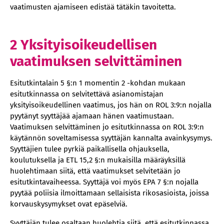
vaatimusten ajamiseen edistää tätäkin tavoitetta.
2 Yksityisoikeudellisen
vaatimuksen selvittäminen
Esitutkintalain 5 §:n 1 momentin 2 -kohdan mukaan
esitutkinnassa on selvitettävä asianomistajan
yksityisoikeudellinen vaatimus, jos hän on ROL 3:9:n nojalla
pyytänyt syyttäjää ajamaan hänen vaatimustaan.
Vaatimuksen selvittäminen jo esitutkinnassa on ROL 3:9:n
käytännön soveltamisessa syyttäjän kannalta avainkysymys.
Syyttäjien tulee pyrkiä paikallisella ohjauksella,
koulutuksella ja ETL 15,2 §:n mukaisilla määräyksillä
huolehtimaan siitä, että vaatimukset selvitetään jo
esitutkintavaiheessa. Syyttäjä voi myös EPA 7 §:n nojalla
pyytää poliisia ilmoittamaan sellaisista rikosasioista, joissa
korvauskysymykset ovat epäselviä.
Syyttäjän tulee osaltaan huolehtia siitä, että esitutkinnassa