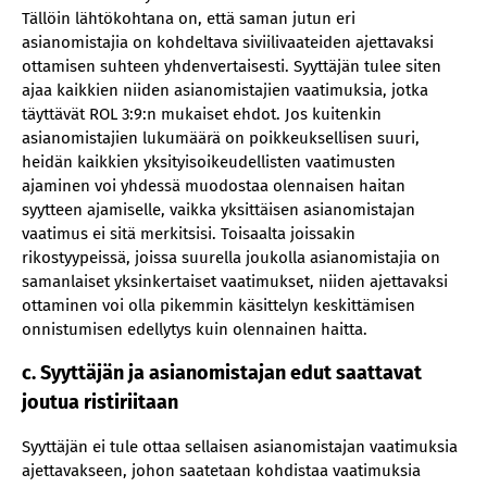
Tällöin lähtökohtana on, että saman jutun eri
asianomistajia on kohdeltava siviilivaateiden ajettavaksi
ottamisen suhteen yhdenvertaisesti. Syyttäjän tulee siten
ajaa kaikkien niiden asianomistajien vaatimuksia, jotka
täyttävät ROL 3:9:n mukaiset ehdot. Jos kuitenkin
asianomistajien lukumäärä on poikkeuksellisen suuri,
heidän kaikkien yksityisoikeudellisten vaatimusten
ajaminen voi yhdessä muodostaa olennaisen haitan
syytteen ajamiselle, vaikka yksittäisen asianomistajan
vaatimus ei sitä merkitsisi. Toisaalta joissakin
rikostyypeissä, joissa suurella joukolla asianomistajia on
samanlaiset yksinkertaiset vaatimukset, niiden ajettavaksi
ottaminen voi olla pikemmin käsittelyn keskittämisen
onnistumisen edellytys kuin olennainen haitta.
c. Syyttäjän ja asianomistajan edut saattavat
joutua ristiriitaan
Syyttäjän ei tule ottaa sellaisen asianomistajan vaatimuksia
ajettavakseen, johon saatetaan kohdistaa vaatimuksia