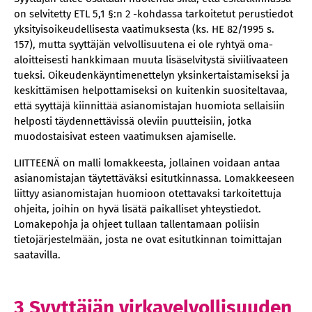
on selvitetty ETL 5,1 §:n 2 -kohdassa tarkoitetut perustiedot
yksityisoikeudellisesta vaatimuksesta (ks. HE 82/1995 s.
157), mutta syyttäjän velvollisuutena ei ole ryhtyä oma-
aloitteisesti hankkimaan muuta lisäselvitystä siviilivaateen
tueksi. Oikeudenkäyntimenettelyn yksinkertaistamiseksi ja
keskittämisen helpottamiseksi on kuitenkin suositeltavaa,
että syyttäjä kiinnittää asianomistajan huomiota sellaisiin
helposti täydennettävissä oleviin puutteisiin, jotka
muodostaisivat esteen vaatimuksen ajamiselle.
LIITTEENÄ on malli lomakkeesta, jollainen voidaan antaa
asianomistajan täytettäväksi esitutkinnassa. Lomakkeeseen
liittyy asianomistajan huomioon otettavaksi tarkoitettuja
ohjeita, joihin on hyvä lisätä paikalliset yhteystiedot.
Lomakepohja ja ohjeet tullaan tallentamaan poliisin
tietojärjestelmään, josta ne ovat esitutkinnan toimittajan
saatavilla.
3 Syyttäjän virkavelvollisuuden