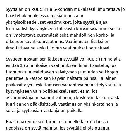
Syyttäjän on ROL 5:3.1:n 6-kohdan mukaisesti ilmoitettava jo
haastehakemuksessaan asianomistajan
yksityisoikeudelliset vaatimukset, joita syyttäjä ajaa.
Normaalisti kysymykseen tulevasta korvausvaatimuksesta
on ilmoitettava euromäärä sekä mahdollinen korko- ja
oikeudenkäyntikuluvaatimus. Vaatimusten lisäksi on
ilmoitettava ne seikat, joihin vaatimukset perustuvat.
Syytteen nostamisen jälkeen syyttäjä voi ROL 3:11:n nojalla
esittää 3:9:n mukaisen vaatimuksen ilman haastetta, jos
tuomioistuin esitettävän selvityksen ja muiden seikkojen
perusteella katsoo sen käyvän haitatta päinsä. Tällainen
pääkäsittelyn keskittämisen vaarantava menettely voi tulla
kysymykseen vain poikkeuksellisesti, esim. jos
asianomistaja on saanut vahinkoja koskevan laskun vasta
juuri ennen pääkäsittelyä, vaatimus on yksinkertainen ja
selvä ja syyteasian vastaaja on paikalla.
Haastehakemuksen tuomioistuimelle tarkoitetuissa
tiedoissa on syytä mainita, jos syyttäjä ei ole ottanut