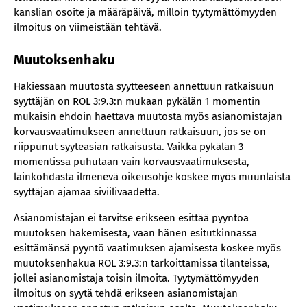
kanslian osoite ja määräpäivä, milloin tyytymättömyyden
ilmoitus on viimeistään tehtävä.
Muutoksenhaku
Hakiessaan muutosta syytteeseen annettuun ratkaisuun
syyttäjän on ROL 3:9.3:n mukaan pykälän 1 momentin
mukaisin ehdoin haettava muutosta myös asianomistajan
korvausvaatimukseen annettuun ratkaisuun, jos se on
riippunut syyteasian ratkaisusta. Vaikka pykälän 3
momentissa puhutaan vain korvausvaatimuksesta,
lainkohdasta ilmenevä oikeusohje koskee myös muunlaista
syyttäjän ajamaa siviilivaadetta.
Asianomistajan ei tarvitse erikseen esittää pyyntöä
muutoksen hakemisesta, vaan hänen esitutkinnassa
esittämänsä pyyntö vaatimuksen ajamisesta koskee myös
muutoksenhakua ROL 3:9.3:n tarkoittamissa tilanteissa,
jollei asianomistaja toisin ilmoita. Tyytymättömyyden
ilmoitus on syytä tehdä erikseen asianomistajan