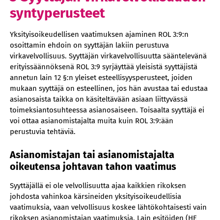
syntyperusteet
Yksityisoikeudellisen vaatimuksen ajaminen ROL 3:9:n
osoittamin ehdoin on syyttäjän lakiin perustuva
virkavelvollisuus. Syyttäjän virkavelvollisuutta sääntelevänä
erityissäännöksenä ROL 3:9 syrjäyttää yleisistä syyttäjistä
annetun lain 12 §:n yleiset esteellisyysperusteet, joiden
mukaan syyttäjä on esteellinen, jos hän avustaa tai edustaa
asianosaista taikka on käsiteltävään asiaan liittyvässä
toimeksiantosuhteessa asianosaiseen. Toisaalta syyttäjä ei
voi ottaa asianomistajalta muita kuin ROL 3:9:ään
perustuvia tehtäviä.
Asianomistajan tai asianomistajalta
oikeutensa johtavan tahon vaatimus
Syyttäjällä ei ole velvollisuutta ajaa kaikkien rikoksen
johdosta vahinkoa kärsineiden yksityisoikeudellisia
vaatimuksia, vaan velvollisuus koskee lähtökohtaisesti vain
rikoksen asianomistajan vaatimuksia. Lain esitöiden (HE