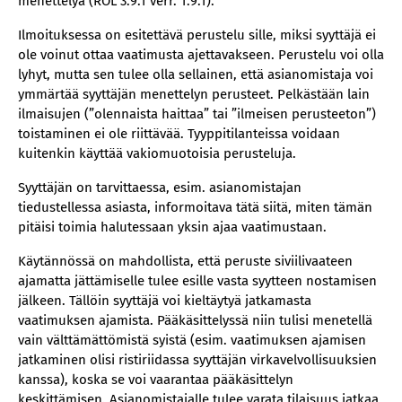
menettelyä (ROL 3:9.1 verr. 1:9.1).
Ilmoituksessa on esitettävä perustelu sille, miksi syyttäjä ei
ole voinut ottaa vaatimusta ajettavakseen. Perustelu voi olla
lyhyt, mutta sen tulee olla sellainen, että asianomistaja voi
ymmärtää syyttäjän menettelyn perusteet. Pelkästään lain
ilmaisujen (”olennaista haittaa” tai ”ilmeisen perusteeton”)
toistaminen ei ole riittävää. Tyyppitilanteissa voidaan
kuitenkin käyttää vakiomuotoisia perusteluja.
Syyttäjän on tarvittaessa, esim. asianomistajan
tiedustellessa asiasta, informoitava tätä siitä, miten tämän
pitäisi toimia halutessaan yksin ajaa vaatimustaan.
Käytännössä on mahdollista, että peruste siviilivaateen
ajamatta jättämiselle tulee esille vasta syytteen nostamisen
jälkeen. Tällöin syyttäjä voi kieltäytyä jatkamasta
vaatimuksen ajamista. Pääkäsittelyssä niin tulisi menetellä
vain välttämättömistä syistä (esim. vaatimuksen ajamisen
jatkaminen olisi ristiriidassa syyttäjän virkavelvollisuuksien
kanssa), koska se voi vaarantaa pääkäsittelyn
keskittämisen. Asianomistajalle tulee varata tilaisuus jatkaa