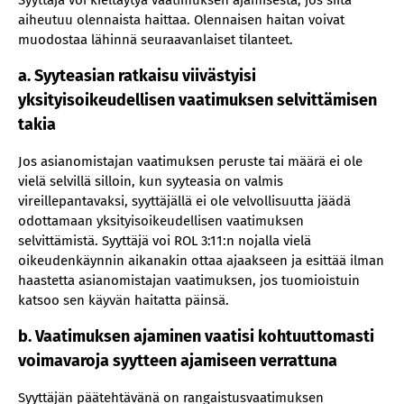
Syyttäjä voi kieltäytyä vaatimuksen ajamisesta, jos siitä
aiheutuu olennaista haittaa. Olennaisen haitan voivat
muodostaa lähinnä seuraavanlaiset tilanteet.
a. Syyteasian ratkaisu viivästyisi
yksityisoikeudellisen vaatimuksen selvittämisen
takia
Jos asianomistajan vaatimuksen peruste tai määrä ei ole
vielä selvillä silloin, kun syyteasia on valmis
vireillepantavaksi, syyttäjällä ei ole velvollisuutta jäädä
odottamaan yksityisoikeudellisen vaatimuksen
selvittämistä. Syyttäjä voi ROL 3:11:n nojalla vielä
oikeudenkäynnin aikanakin ottaa ajaakseen ja esittää ilman
haastetta asianomistajan vaatimuksen, jos tuomioistuin
katsoo sen käyvän haitatta päinsä.
b. Vaatimuksen ajaminen vaatisi kohtuuttomasti
voimavaroja syytteen ajamiseen verrattuna
Syyttäjän päätehtävänä on rangaistusvaatimuksen