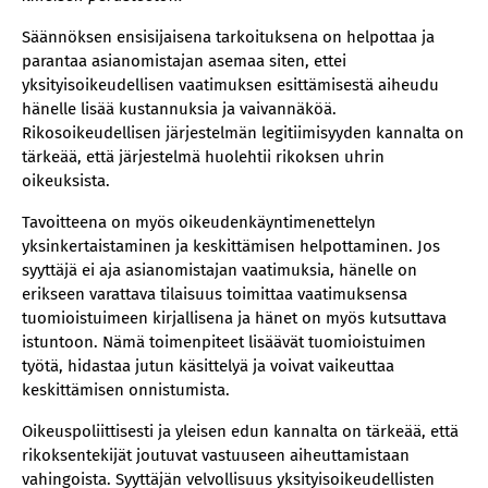
Säännöksen ensisijaisena tarkoituksena on helpottaa ja
parantaa asianomistajan asemaa siten, ettei
yksityisoikeudellisen vaatimuksen esittämisestä aiheudu
hänelle lisää kustannuksia ja vaivannäköä.
Rikosoikeudellisen järjestelmän legitiimisyyden kannalta on
tärkeää, että järjestelmä huolehtii rikoksen uhrin
oikeuksista.
Tavoitteena on myös oikeudenkäyntimenettelyn
yksinkertaistaminen ja keskittämisen helpottaminen. Jos
syyttäjä ei aja asianomistajan vaatimuksia, hänelle on
erikseen varattava tilaisuus toimittaa vaatimuksensa
tuomioistuimeen kirjallisena ja hänet on myös kutsuttava
istuntoon. Nämä toimenpiteet lisäävät tuomioistuimen
työtä, hidastaa jutun käsittelyä ja voivat vaikeuttaa
keskittämisen onnistumista.
Oikeuspoliittisesti ja yleisen edun kannalta on tärkeää, että
rikoksentekijät joutuvat vastuuseen aiheuttamistaan
vahingoista. Syyttäjän velvollisuus yksityisoikeudellisten