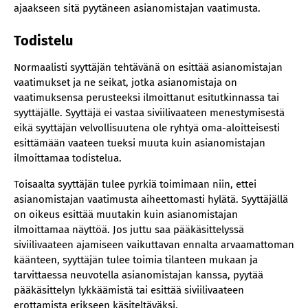
ajaakseen sitä pyytäneen asianomistajan vaatimusta.
Todistelu
Normaalisti syyttäjän tehtävänä on esittää asianomistajan
vaatimukset ja ne seikat, jotka asianomistaja on
vaatimuksensa perusteeksi ilmoittanut esitutkinnassa tai
syyttäjälle. Syyttäjä ei vastaa siviilivaateen menestymisestä
eikä syyttäjän velvollisuutena ole ryhtyä oma-aloitteisesti
esittämään vaateen tueksi muuta kuin asianomistajan
ilmoittamaa todistelua.
Toisaalta syyttäjän tulee pyrkiä toimimaan niin, ettei
asianomistajan vaatimusta aiheettomasti hylätä. Syyttäjällä
on oikeus esittää muutakin kuin asianomistajan
ilmoittamaa näyttöä. Jos juttu saa pääkäsittelyssä
siviilivaateen ajamiseen vaikuttavan ennalta arvaamattoman
käänteen, syyttäjän tulee toimia tilanteen mukaan ja
tarvittaessa neuvotella asianomistajan kanssa, pyytää
pääkäsittelyn lykkäämistä tai esittää siviilivaateen
erottamista erikseen käsiteltäväksi.