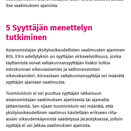
itse vaatimuksen ajamista.
5 Syyttäjän menettelyn
tutkiminen
Asianomistajan yksityisoikeudellisten vaatimusten ajaminen
ROL 3:9:n edellytyksin on syyttäjän virkavelvollisuus, jonka
täyttämistä voivat valtakunnansyyttäjän lisäksi tutkia
eduskunnan oikeusasiamies ja valtioneuvoston
oikeuskansleri. Ainoastaan valtakunnansyyttäjä voi määrätä
syyttäjän ajamaan vaatimusta.
Tuomioistuin ei voi puuttua syyttäjän ratkaisuun
asianomistajan vaatimuksen ajamisesta tai ajamatta
jättämisestä. Sen sijaan tuomioistuin voi määrätä, että
yksityisoikeudellinen vaatimus käsitellään erikseen riita-
asiain oikeudenkäynnistä säädetyssä järjestyksessä, jolloin
syyttäjä ei voi jatkaa vaatimuksen ajamista.