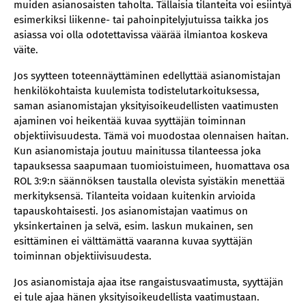
muiden asianosaisten taholta. Tällaisia tilanteita voi esiintyä
esimerkiksi liikenne- tai pahoinpitelyjutuissa taikka jos
asiassa voi olla odotettavissa väärää ilmiantoa koskeva
väite.
Jos syytteen toteennäyttäminen edellyttää asianomistajan
henkilökohtaista kuulemista todistelutarkoituksessa,
saman asianomistajan yksityisoikeudellisten vaatimusten
ajaminen voi heikentää kuvaa syyttäjän toiminnan
objektiivisuudesta. Tämä voi muodostaa olennaisen haitan.
Kun asianomistaja joutuu mainitussa tilanteessa joka
tapauksessa saapumaan tuomioistuimeen, huomattava osa
ROL 3:9:n säännöksen taustalla olevista syistäkin menettää
merkityksensä. Tilanteita voidaan kuitenkin arvioida
tapauskohtaisesti. Jos asianomistajan vaatimus on
yksinkertainen ja selvä, esim. laskun mukainen, sen
esittäminen ei välttämättä vaaranna kuvaa syyttäjän
toiminnan objektiivisuudesta.
Jos asianomistaja ajaa itse rangaistusvaatimusta, syyttäjän
ei tule ajaa hänen yksityisoikeudellista vaatimustaan.