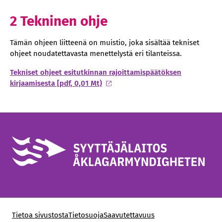
2 Tekninen ohje
Tämän ohjeen liitteenä on muistio, joka sisältää tekniset
ohjeet noudatettavasta menettelystä eri tilanteissa.
Tekniset ohjeet esitutkinnan rajoittamispäätöksen
kirjaamisesta [pdf, 0,01 Mt)
Tietoa sivustosta
Tietosuoja
Saavutettavuus