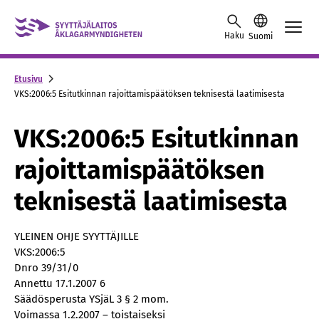
Skip to content -saavutettavuusohje
Haku
Suomi
Etusivu
VKS:2006:5 Esitutkinnan rajoittamispäätöksen teknisestä laatimisesta
VKS:2006:5 Esitutkinnan
rajoittamispäätöksen
teknisestä laatimisesta
YLEINEN OHJE SYYTTÄJILLE
VKS:2006:5
Dnro 39/31/0
Annettu 17.1.2007 6
Säädösperusta YSjäL 3 § 2 mom.
Voimassa 1.2.2007 – toistaiseksi