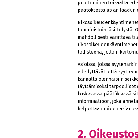
puuttuminen toisaalta edel
päätöksessä asian laadun e
Rikosoikeudenkäyntimenette
tuomioistuinkäsittelystä. 
mahdollisesti varattava ti
rikosoikeudenkäyntimenette
todisteena, jolloin kertom
Asioissa, joissa syytehark
edellyttävät, että syyttee
kannalta olennaisiin seikk
täyttämiseksi tarpeelliset 
koskevassa päätöksessä sit
informaatioon, joka anneta
helpottaa muiden asianosa
2. Oikeusto