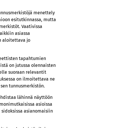
tunnusmerkistöjä menettely
ioon esitutkinnassa, mutta
merkistöt. Vaativissa
aikkiin asiassa
 aloitettava jo
eettisten tapahtumien
istä on jutussa olennaisten
lle suoraan relevantit
uksessa on ilmoitettava ne
tisen tunnusmerkistön.
kohdistaa lähinnä näyttöön
ti monimutkaisissa asioissa
n sidoksissa asianomaisiin