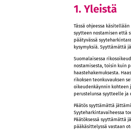
1. Yleistä
Tässä ohjeessa käsitellään
syytteen nostamisen että 
päätyvässä syyteharkintara
kysymyksiä. Syyttämättä jä
Suomalaisessa rikosoikeude
nostamisesta, toisin kuin 
haastehakemuksesta. Haast
rikoksen teonkuvauksen sek
oikeudenkäynnin kohteen ja
perustelunsa syytteelle ja
Päätös syyttämättä jättämi
Syyteharkintavaiheessa tod
Päätöksessä syyttämättä jä
pääkäsittelyssä vastaan ot