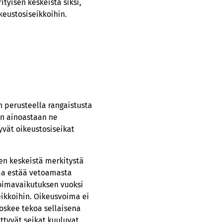
tyisen keskeistä siksi,
keustosiseikkoihin.
n perusteella rangaistusta
on ainoastaan ne
yvät oikeustosiseikat
en keskeistä merkitystä
ma estää vetoamasta
oimavaikutuksen vuoksi
eikkoihin. Oikeusvoima ei
oskee tekoa sellaisena
ttyvät seikat kuuluvat