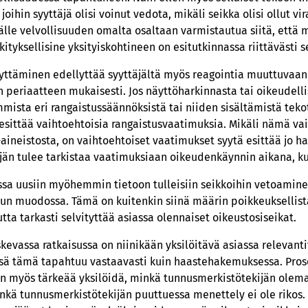
oihin syyttäjä olisi voinut vedota, mikäli seikka olisi ollut 
älle velvollisuuden omalta osaltaan varmistautua siitä, että 
ityksellisine yksityiskohtineen on esitutkinnassa riittävästi se
yttäminen edellyttää syyttäjältä myös reagointia muuttuvaa
n periaatteen mukaisesti. Jos näyttöharkinnasta tai oikeudelli
sta eri rangaistussäännöksistä tai niiden sisältämistä tekot
 esittää vaihtoehtoisia rangaistusvaatimuksia. Mikäli nämä va
a-aineistosta, on vaihtoehtoiset vaatimukset syytä esittää jo
än tulee tarkistaa vaatimuksiaan oikeudenkäynnin aikana, ku
issa uusiin myöhemmin tietoon tulleisiin seikkoihin vetoamine
n muodossa. Tämä on kuitenkin siinä määrin poikkeuksellist
utta tarkasti selvityttää asiassa olennaiset oikeustosiseikat.
evassa ratkaisussa on niinikään yksilöitävä asiassa relevanti
sä tämä tapahtuu vastaavasti kuin haastehakemuksessa. Pros
n myös tärkeää yksilöidä, minkä tunnusmerkistötekijän olema
nkä tunnusmerkistötekijän puuttuessa menettely ei ole rikos. 