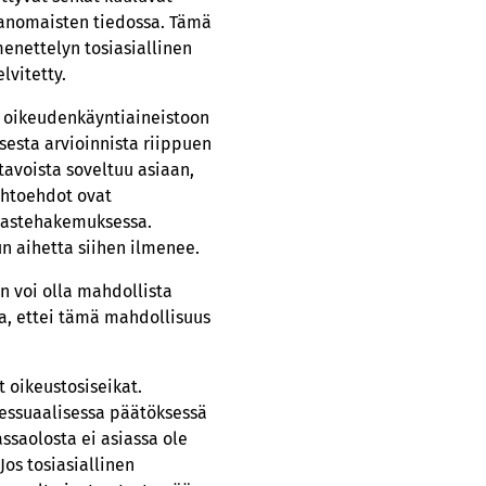
viranomaisten tiedossa. Tämä
menettelyn tosiasiallinen
lvitetty.
n oikeudenkäyntiaineistoon
sesta arvioinnista riippuen
avoista soveltuu asiaan,
ihtoehdot ovat
 haastehakemuksessa.
n aihetta siihen ilmenee.
n voi olla mahdollista
a, ettei tämä mahdollisuus
t oikeustosiseikat.
essuaalisessa päätöksessä
ssaolosta ei asiassa ole
Jos tosiasiallinen