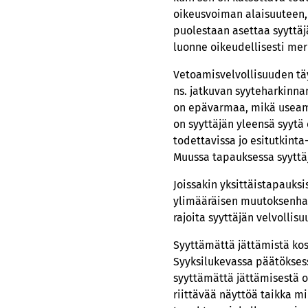
oikeusvoiman alaisuuteen, j
puolestaan asettaa syyttäj
luonne oikeudellisesti merk
Vetoamisvelvollisuuden tä
ns. jatkuvan syyteharkinna
on epävarmaa, mikä useammi
on syyttäjän yleensä syytä
todettavissa jo esitutkint
Muussa tapauksessa syyttäj
Joissakin yksittäistapauks
ylimääräisen muutoksenhau
rajoita syyttäjän velvollisu
Syyttämättä jättämistä kosk
Syyksilukevassa päätökses
syyttämättä jättämisestä o
riittävää näyttöä taikka mi