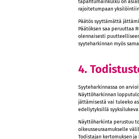
tapahtumainkulku on asias
rajoitetumpaan yksilöintiin
Päätös syyttämättä jättämi
Päätöksen saa peruuttaa RO
olennaisesti puutteelliseen
syyteharkinnan myös saman
4. Todistust
Syyteharkinnassa on arvioi
Näyttöharkinnan lopputulo
jättämisestä vai tuleeko a
edellytyksillä syyksilukev
Näyttöharkinta perustuu tod
oikeusseuraamukselle välil
Todistajan kertomuksen ja k