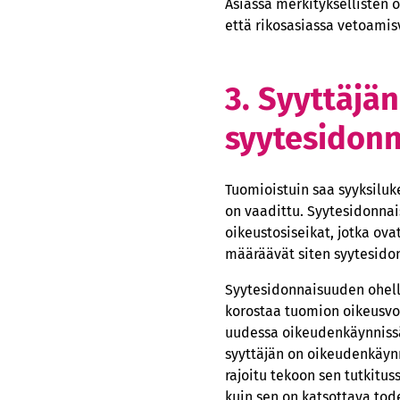
Asiassa merkityksellisten o
että rikosasiassa vetoamis
3. Syyttäjä
syytesidonn
Tuomioistuin saa syyksiluke
on vaadittu. Syytesidonna
oikeustosiseikat, jotka ov
määräävät siten syytesido
Syytesidonnaisuuden ohell
korostaa tuomion oikeusvo
uudessa oikeudenkäynnissä
syyttäjän on oikeudenkäynn
rajoitu tekoon sen tutkitu
kuin sen on katsottava tod