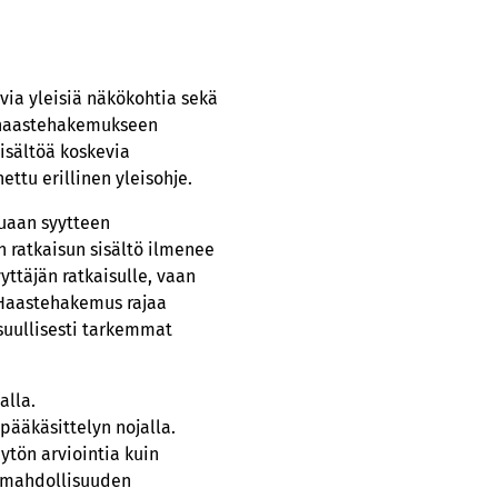
via yleisiä näkökohtia sekä
n haastehakemukseen
isältöä koskevia
ttu erillinen yleisohje.
suaan syytteen
n ratkaisun sisältö ilmenee
ttäjän ratkaisulle, vaan
. Haastehakemus rajaa
 suullisesti tarkemmat
alla.
pääkäsittelyn nojalla.
ytön arviointia kuin
ismahdollisuuden