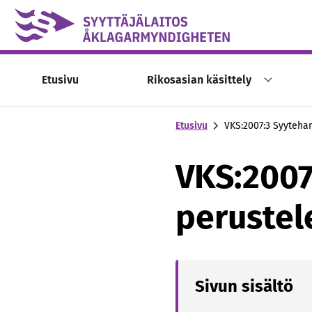
Skip to content -saavutettavuusohje
Etusivu
Rikosasian käsittely
Etusivu
VKS:2007:3 Syyteha
VKS:2007
peruste
Sivun sisältö