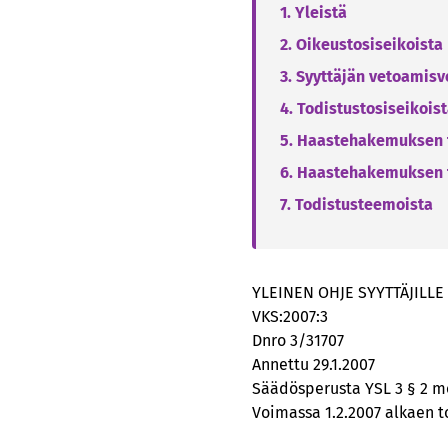
1. Yleistä
2. Oikeustosiseikoista
3. Syyttäjän vetoamisv
4. Todistustosiseikois
5. Haastehakemuksen 
6. Haastehakemuksen t
7. Todistusteemoista
YLEINEN OHJE SYYTTÄJILLE
VKS:2007:3
Dnro 3/31707
Annettu 29.1.2007
Säädösperusta YSL 3 § 2 
Voimassa 1.2.2007 alkaen t