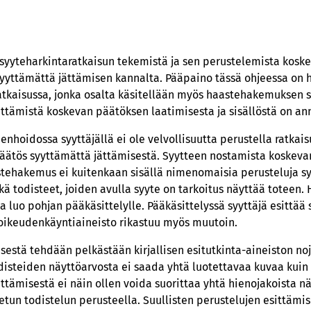
 syyteharkintaratkaisun tekemistä ja sen perustelemista koske
syyttämättä jättämisen kannalta. Pääpaino tässä ohjeessa o
tkaisussa, jonka osalta käsitellään myös haastehakemuksen s
ttämistä koskevan päätöksen laatimisesta ja sisällöstä on anne
nhoidossa syyttäjällä ei ole velvollisuutta perustella ratkai
päätös syyttämättä jättämisestä. Syytteen nostamista koskeva
ehakemus ei kuitenkaan sisällä nimenomaisia perusteluja syy
ä todisteet, joiden avulla syyte on tarkoitus näyttää toteen
 luo pohjan pääkäsittelylle. Pääkäsittelyssä syyttäjä esittää
 oikeudenkäyntiaineisto rikastuu myös muutoin.
sestä tehdään pelkästään kirjallisen esitutkinta-aineiston noj
isteiden näyttöarvosta ei saada yhtä luotettavaa kuvaa kuin 
ttämisestä ei näin ollen voida suorittaa yhtä hienojakoista nä
etun todistelun perusteella. Suullisten perustelujen esittäm