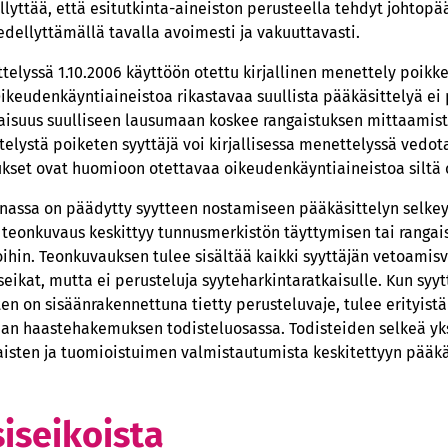
lyttää, että esitutkinta-aineiston perusteella tehdyt johtopä
dellyttämällä tavalla avoimesti ja vakuuttavasti.
lyssä 1.10.2006 käyttöön otettu kirjallinen menettely poikk
Oikeudenkäyntiaineistoa rikastavaa suullista pääkäsittelyä ei 
laisuus suulliseen lausumaan koskee rangaistuksen mittaamis
lystä poiketen syyttäjä voi kirjallisessa menettelyssä vedot
ukset ovat huomioon otettavaa oikeudenkäyntiaineistoa siltä o
innassa on päädytty syytteen nostamiseen pääkäsittelyn selke
n teonkuvaus keskittyy tunnusmerkistön täyttymisen tai ranga
oihin. Teonkuvauksen tulee sisältää kaikki syyttäjän vetoamis
seikat, mutta ei perusteluja syyteharkintaratkaisulle. Kun sy
en on sisäänrakennettuna tietty perusteluvaje, tulee erityistä
an haastehakemuksen todisteluosassa. Todisteiden selkeä yksi
isten ja tuomioistuimen valmistautumista keskitettyyn pääkä
siseikoista