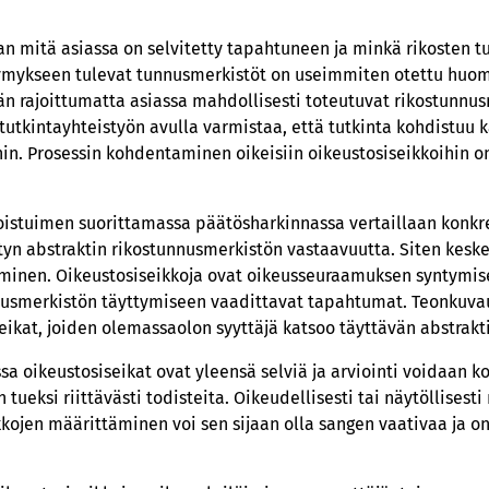
n mitä asiassa on selvitetty tapahtuneen ja minkä rikosten 
symykseen tulevat tunnusmerkistöt on useimmiten otettu huom
hän rajoittumatta asiassa mahdollisesti toteutuvat rikostunnus
itutkintayhteistyön avulla varmistaa, että tutkinta kohdistuu k
hin. Prosessin kohdentaminen oikeisiin oikeustosiseikkoihin on
oistuimen suorittamassa päätösharkinnassa vertaillaan konkr
etyn abstraktin rikostunnusmerkistön vastaavuutta. Siten keske
iminen. Oikeustosiseikkoja ovat oikeusseuraamuksen syntymise
nnusmerkistön täyttymiseen vaadittavat tapahtumat. Teonkuva
eikat, joiden olemassaolon syyttäjä katsoo täyttävän abstrak
ssa oikeustosiseikat ovat yleensä selviä ja arviointi voidaan 
n tueksi riittävästi todisteita. Oikeudellisesti tai näytöllises
kkojen määrittäminen voi sen sijaan olla sangen vaativaa ja o