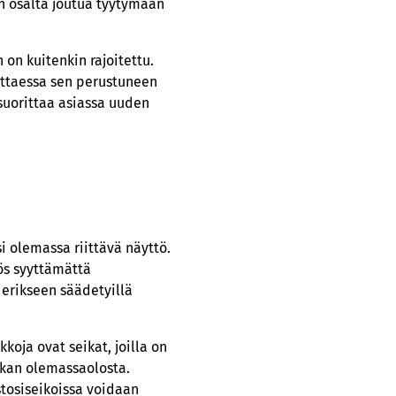
n osalta joutua tyytymään
on kuitenkin rajoitettu.
ittaessa sen perustuneen
 suorittaa asiassa uuden
i olemassa riittävä näyttö.
ös syyttämättä
 erikseen säädetyillä
koja ovat seikat, joilla on
ikan olemassaolosta.
stosiseikoissa voidaan