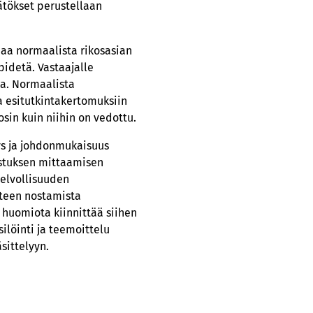
ätökset perustellaan
eaa normaalista rikosasian
pidetä. Vastaajalle
ta. Normaalista
a esitutkintakertomuksiin
sin kuin niihin on vedottu.
ys ja johdonmukaisuus
istuksen mittaamisen
velvollisuuden
ytteen nostamista
 huomiota kiinnittää siihen
löinti ja teemoittelu
sittelyyn.