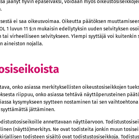
sa jäänyt hyvin epäselväksi, voidaan myös oikeustosiseikkoje
.
sestä ei saa oikeusvoimaa. Oikeutta päätöksen muuttamiseen 
L 1 luvun 11 §:n mukaisin edellytyksin uuden selvityksen oso
 tai virheelliseen selvitykseen. Ylempi syyttäjä voi kuitenkin
 aineiston nojalla.
osiseikoista
tava, onko asiassa merkityksellisten oikeustosiseikkojen tueks
ksesta riippuu, onko asiassa tehtävä näyttöperusteinen päät
siassa kysymykseen syytteen nostaminen tai sen vaihtoehtona
a syyttämättä jättäminen.
istustosiseikoille annettavaan näyttöarvoon. Todistustosiseik
linen (näyttö)merkitys. Ne ovat todisteita jonkin muun tosise
irjallisen todisteen sisältö ovat todistustosiseikkoja. Todistu