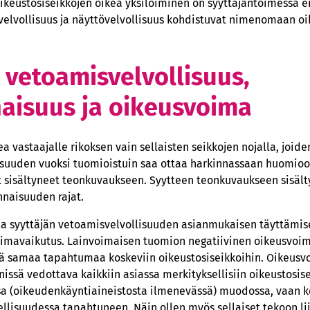
ikeustosiseikkojen oikea yksilöiminen on syyttäjäntoimessa eri
velvollisuus ja näyttövelvollisuus kohdistuvat nimenomaan oi
n vetoamisvelvollisuus,
aisuus ja oikeusvoima
a vastaajalle rikoksen vain sellaisten seikkojen nojalla, joide
isuuden vuoksi tuomioistuin saa ottaa harkinnassaan huomio
at sisältyneet teonkuvaukseen. Syytteen teonkuvaukseen sisält
nnaisuuden rajat.
a syyttäjän vetoamisvelvollisuuden asianmukaisen täyttämis
imavaikutus. Lainvoimaisen tuomion negatiivinen oikeusvoi
 samaa tapahtumaa koskeviin oikeustosiseikkoihin. Oikeusv
issä vedottava kaikkiin asiassa merkityksellisiin oikeustosis
ssa (oikeudenkäyntiaineistosta ilmenevässä) muodossa, vaan k
ellisuudessa tapahtuneen. Näin ollen myös sellaiset tekoon lii