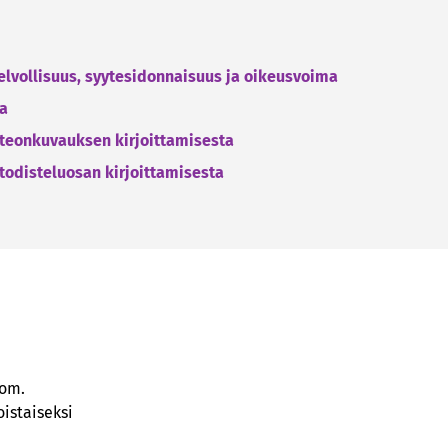
elvollisuus, syytesidonnaisuus ja oikeusvoima
ta
teonkuvauksen kirjoittamisesta
odisteluosan kirjoittamisesta
mom.
oistaiseksi