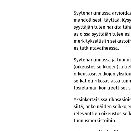
Syyteharkinnassa arvioidaa
mahdollisesti täyttää. Ky
syyttäjän tulee harkita tä
asioissa syyttäjän tulee es
merkityksellisiin seikastoi
esitutkintavaiheessa.
Syyteharkinnassa ja tuomi
(oikeustosiseikkojen) ja ti
oikeustosiseikkojen yksilö
seikat eli rikosasiassa tu
tosielämän konkreettiset s
Yksinkertaisissa rikosasioi
siitä, onko näiden seikkoje
relevanttien oikeustosisei
tunnusmerkistöihin.