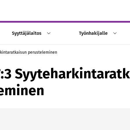
Syyttäjälaitos
Työnhakijalle
rkintaratkaisun perusteleminen
:3 Syyteharkintarat
leminen