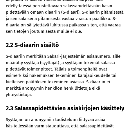
edellyttäessä perustettavaan salassapidettävään käsin
pidettävään omaan diaariin (S-diaari). S-diaarin pitämisestä
ja sen salaisena pitämisestä vastaa viraston päällikkö. S-
diaaria on säilytettävä lukitussa paikassa siten, että vaaraa
sen tietojen joutumisesta muille ei ole.
2.2 S-diaarin sisältö
S-diaariin merkitään Sakari-järjestelmän asianumero, sille
määrätty syyttäjä (syyttäjät) ja syyttäjän tekemät salassa
pidettävät toimenpiteet. Tällaisia toimenpiteitä ovat
esimerkiksi hakemuksen tekeminen käräjäoikeudelle tai
kielteisen päätöksen tekeminen asiassa. S-diaariin ei
merkitä anonyymin henkilön henkilötietoja eikä
yhteystietoja.
2.3 Salassapidettävien asiakirjojen käsittely
Syyttäjän on anonyymiin todisteluun liittyvää asiaa
käsitellessään varmistauduttava, että salassapidettävät