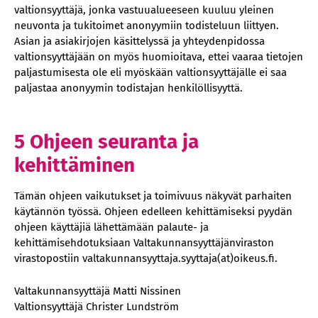
valtionsyyttäjä, jonka vastuualueeseen kuuluu yleinen
neuvonta ja tukitoimet anonyymiin todisteluun liittyen.
Asian ja asiakirjojen käsittelyssä ja yhteydenpidossa
valtionsyyttäjään on myös huomioitava, ettei vaaraa tietojen
paljastumisesta ole eli myöskään valtionsyyttäjälle ei saa
paljastaa anonyymin todistajan henkilöllisyyttä.
5 Ohjeen seuranta ja
kehittäminen
Tämän ohjeen vaikutukset ja toimivuus näkyvät parhaiten
käytännön työssä. Ohjeen edelleen kehittämiseksi pyydän
ohjeen käyttäjiä lähettämään palaute- ja
kehittämisehdotuksiaan Valtakunnansyyttäjänviraston
virastopostiin valtakunnansyyttaja.syyttaja(at)oikeus.fi.
Valtakunnansyyttäjä Matti Nissinen
Valtionsyyttäjä Christer Lundström