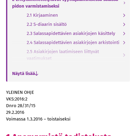
pidon varmistamiseksi
2.1 Kirjaaminen
2.2 S-diaarin sisältö
2.3 Salassapidettävien asiakirjojen käsittely
2.4 Salassapidettävien asiakirjojen arkistointi
2.5 Asiakirjojen laatimiseen liittyvät
vaatimukset
2.6 Asiakirjan siirtämiseen liittyvät vaatimukset
Näytä lisää
3 Menettely niissä tapauksissa, joissa syyttäjä ei
päädy tekemään ROL 5 luvun 11 a§ tarkoitettua
hakemusta
YLEINEN OHJE
VKS:2016:2
4 Vastuuhenkilö Valtakunnansyyttäjävirastossa
Dnro 28/31/15
5 Ohjeen seuranta ja kehittäminen
29.2.2016
Voimassa 1.3.2016 – toistaiseksi