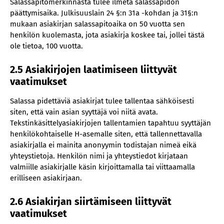
Salassapitomerkinnästä tulee ilmetä salassapidon
päättymisaika. Julkisuuslain 24 §:n 31a -kohdan ja 31§:n
mukaan asiakirjan salassapitoaika on 50 vuotta sen
henkilön kuolemasta, jota asiakirja koskee tai, jollei tästä
ole tietoa, 100 vuotta.
2.5 Asiakirjojen laatimiseen liittyvät
vaatimukset
Salassa pidettäviä asiakirjat tulee tallentaa sähköisesti
siten, että vain asian syyttäjä voi niitä avata.
Tekstinkäsittelyasiakirjojen tallentamien tapahtuu syyttäjän
henkilökohtaiselle H-asemalle siten, että tallennettavalla
asiakirjalla ei mainita anonyymin todistajan nimeä eikä
yhteystietoja. Henkilön nimi ja yhteystiedot kirjataan
valmiille asiakirjalle käsin kirjoittamalla tai viittaamalla
erilliseen asiakirjaan.
2.6 Asiakirjan siirtämiseen liittyvät
vaatimukset