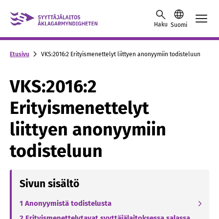
Skip to content -saavutettavuusohje
Haku
Suomi
Etusivu
VKS:2016:2 Erityismenettelyt liittyen anonyymiin todisteluun
VKS:2016:2
Erityismenettelyt
liittyen anonyymiin
todisteluun
Sivun sisältö
1 Anonyymistä todistelusta
2 Erityismenettelytavat syyttäjälaitoksessa salassa