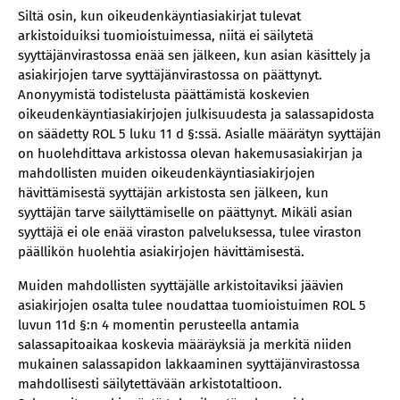
Siltä osin, kun oikeudenkäyntiasiakirjat tulevat
arkistoiduiksi tuomioistuimessa, niitä ei säilytetä
syyttäjänvirastossa enää sen jälkeen, kun asian käsittely ja
asiakirjojen tarve syyttäjänvirastossa on päättynyt.
Anonyymistä todistelusta päättämistä koskevien
oikeudenkäyntiasiakirjojen julkisuudesta ja salassapidosta
on säädetty ROL 5 luku 11 d §:ssä. Asialle määrätyn syyttäjän
on huolehdittava arkistossa olevan hakemusasiakirjan ja
mahdollisten muiden oikeudenkäyntiasiakirjojen
hävittämisestä syyttäjän arkistosta sen jälkeen, kun
syyttäjän tarve säilyttämiselle on päättynyt. Mikäli asian
syyttäjä ei ole enää viraston palveluksessa, tulee viraston
päällikön huolehtia asiakirjojen hävittämisestä.
Muiden mahdollisten syyttäjälle arkistoitaviksi jäävien
asiakirjojen osalta tulee noudattaa tuomioistuimen ROL 5
luvun 11d §:n 4 momentin perusteella antamia
salassapitoaikaa koskevia määräyksiä ja merkitä niiden
mukainen salassapidon lakkaaminen syyttäjänvirastossa
mahdollisesti säilytettävään arkistotaltioon.