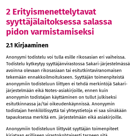
2 Erityismenettelytavat
syyttäjälaitoksessa salassa
pidon varmistamiseksi
2.1 Kirjaaminen
Anonyymi todistelu voi tulla esille rikosasian eri vaiheissa.
Todistelu kytkeytyy syyttäjänvirastossa Sakari-järjestelmässä
avoinna olevaan rikosasiaan tai esitutkintaviranomaisen
tekemään ennakkoilmoitukseen. Syyttäjän toimenpiteistä
anonyymiin todisteluun liittyen ei tehdä merkintöjä Sakari-
järjestelmään eikä Notes-asiakirjoille, ennen kuin
anonyymin todistajan käyttäminen on tullut julkiseksi
esitutkinnassa ja/tai oikeudenkäynnissä. Anonyymin
todistajan henkilöllisyyttä tai yhteystietoja ei saa siinäkään
tapauksessa merkitä em. järjestelmään eikä asiakirjoille.
Anonyymiin todisteluun liittyvät syyttäjän toimenpiteet
kirjataan erilliseen virastokohtaisesti tarpeen sitä