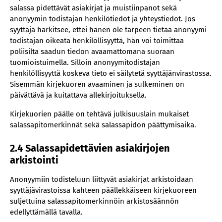
salassa pidettävät asiakirjat ja muistiinpanot sekä
anonyymin todistajan henkilötiedot ja yhteystiedot. Jos
syyttäjä harkitsee, ettei hänen ole tarpeen tietää anonyymi
todistajan oikeata henkilöllisyyttä, hän voi toimittaa
poliisilta saadun tiedon avaamattomana suoraan
tuomioistuimella. Silloin anonyymitodistajan
henkilöllisyyttä koskeva tieto ei säilytetä syyttäjänvirastossa.
Sisemmän kirjekuoren avaaminen ja sulkeminen on
päivättävä ja kuitattava allekirjoituksella.
Kirjekuorien päälle on tehtävä julkisuuslain mukaiset
salassapitomerkinnät sekä salassapidon päättymisaika.
2.4 Salassapidettävien asiakirjojen
arkistointi
Anonyymiin todisteluun liittyvät asiakirjat arkistoidaan
syyttäjävirastoissa kahteen päällekkäiseen kirjekuoreen
suljettuina salassapitomerkinnöin arkistosäännön
edellyttämällä tavalla.