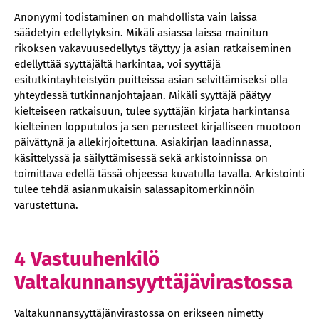
Anonyymi todistaminen on mahdollista vain laissa
säädetyin edellytyksin. Mikäli asiassa laissa mainitun
rikoksen vakavuusedellytys täyttyy ja asian ratkaiseminen
edellyttää syyttäjältä harkintaa, voi syyttäjä
esitutkintayhteistyön puitteissa asian selvittämiseksi olla
yhteydessä tutkinnanjohtajaan. Mikäli syyttäjä päätyy
kielteiseen ratkaisuun, tulee syyttäjän kirjata harkintansa
kielteinen lopputulos ja sen perusteet kirjalliseen muotoon
päivättynä ja allekirjoitettuna. Asiakirjan laadinnassa,
käsittelyssä ja säilyttämisessä sekä arkistoinnissa on
toimittava edellä tässä ohjeessa kuvatulla tavalla. Arkistointi
tulee tehdä asianmukaisin salassapitomerkinnöin
varustettuna.
4 Vastuuhenkilö
Valtakunnansyyttäjävirastossa
Valtakunnansyyttäjänvirastossa on erikseen nimetty