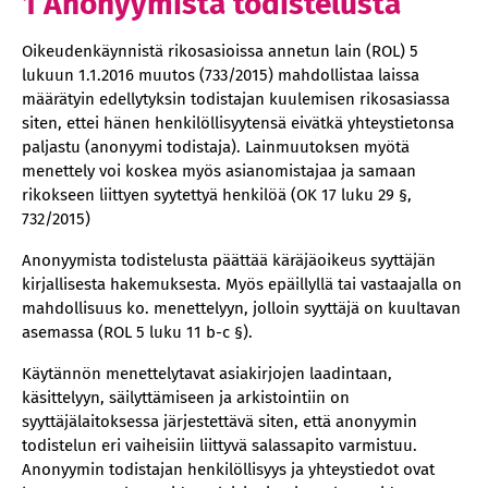
1 Anonyymistä todistelusta
Oikeudenkäynnistä rikosasioissa annetun lain (ROL) 5
lukuun 1.1.2016 muutos (733/2015) mahdollistaa laissa
määrätyin edellytyksin todistajan kuulemisen rikosasiassa
siten, ettei hänen henkilöllisyytensä eivätkä yhteystietonsa
paljastu (anonyymi todistaja). Lainmuutoksen myötä
menettely voi koskea myös asianomistajaa ja samaan
rikokseen liittyen syytettyä henkilöä (OK 17 luku 29 §,
732/2015)
Anonyymista todistelusta päättää käräjäoikeus syyttäjän
kirjallisesta hakemuksesta. Myös epäillyllä tai vastaajalla on
mahdollisuus ko. menettelyyn, jolloin syyttäjä on kuultavan
asemassa (ROL 5 luku 11 b-c §).
Käytännön menettelytavat asiakirjojen laadintaan,
käsittelyyn, säilyttämiseen ja arkistointiin on
syyttäjälaitoksessa järjestettävä siten, että anonyymin
todistelun eri vaiheisiin liittyvä salassapito varmistuu.
Anonyymin todistajan henkilöllisyys ja yhteystiedot ovat