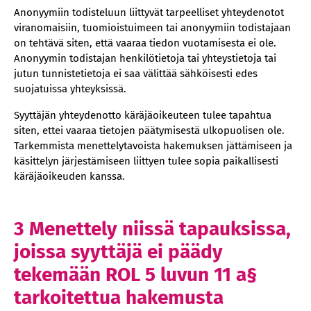
Anonyymiin todisteluun liittyvät tarpeelliset yhteydenotot
viranomaisiin, tuomioistuimeen tai anonyymiin todistajaan
on tehtävä siten, että vaaraa tiedon vuotamisesta ei ole.
Anonyymin todistajan henkilötietoja tai yhteystietoja tai
jutun tunnistetietoja ei saa välittää sähköisesti edes
suojatuissa yhteyksissä.
Syyttäjän yhteydenotto käräjäoikeuteen tulee tapahtua
siten, ettei vaaraa tietojen päätymisestä ulkopuolisen ole.
Tarkemmista menettelytavoista hakemuksen jättämiseen ja
käsittelyn järjestämiseen liittyen tulee sopia paikallisesti
käräjäoikeuden kanssa.
3 Menettely niissä tapauksissa,
joissa syyttäjä ei päädy
tekemään ROL 5 luvun 11 a§
tarkoitettua hakemusta