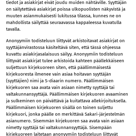
tiedot ja asiakirjat eivät joudu muiden nähtäville. Syyttäjän
on säilytettävä asiakirjat poissa ulkopuolisten näkyvistä ja
muuten asianmukaisesti lukitussa tilassa, kunnes ne on
mahdollista säilyttää seuraavassa kappaleessa kuvatulla
tavalla.
Anonyymiin todisteluun liittyvät arkistoitavat asiakirjat on
syyttäjänvirastossa käsiteltävä siten, että tässä ohjeessa
kuvattu asiakirjasalaisuus säilyy. Anonyymiin todisteluun
liittyvät asiakirjat tulee arkistoida kahteen päällekkäiseen
suljettuun kirjekuoreen siten, että päällimmäisestä
kirjekuoresta ilmenee vain asiaa hoitavan syyttäjän
(syyttäjien) nimi ja S-diaarin numero. Päällimmäisen
kirjekuoren saa avata vain asiaan nimetty syyttäjä tai
valtakunnansyyttäjä. Päällimmäisen kirjekuoren avaaminen
ja sulkeminen on päivättävä ja kuitattava allekirjoituksella.
Päällimmäisen kirjekuoren sisällä on toinen suljettu
kirjekuori, jonka päälle on merkittävä Sakari-järjestelmän
asianumero. Sisemmän kirjekuoren saa avata vain asiaan
nimetty syyttäjä tai valtakunnansyyttäjä. Sisempään
kirjekuoreen laitetaan anonyymiin todisteluun liittyvät