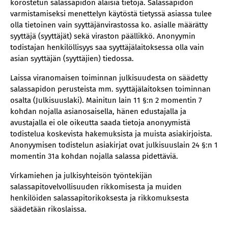
korostetun salassapidon alaisia tietoja. Salassapidon
varmistamiseksi menettelyn käytöstä tietyssä asiassa tulee
olla tietoinen vain syyttäjänvirastossa ko. asialle määrätty
syyttäjä (syyttäjät) sekä viraston päällikkö. Anonyymin
todistajan henkilöllisyys saa syyttäjälaitoksessa olla vain
asian syyttäjän (syyttäjien) tiedossa.
Laissa viranomaisen toiminnan julkisuudesta on säädetty
salassapidon perusteista mm. syyttäjälaitoksen toiminnan
osalta (Julkisuuslaki). Mainitun lain 11 §:n 2 momentin 7
kohdan nojalla asianosaisella, hänen edustajalla ja
avustajalla ei ole oikeutta saada tietoja anonyymistä
todistelua koskevista hakemuksista ja muista asiakirjoista.
Anonyymisen todistelun asiakirjat ovat julkisuuslain 24 §:n 1
momentin 31a kohdan nojalla salassa pidettäviä.
Virkamiehen ja julkisyhteisön työntekijän
salassapitovelvollisuuden rikkomisesta ja muiden
henkilöiden salassapitorikoksesta ja rikkomuksesta
säädetään rikoslaissa.