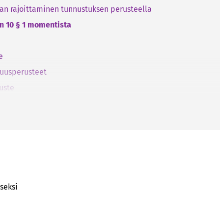
nan rajoittaminen tunnustuksen perusteella
un 10 § 1 momentista
e
tuusperusteet
uste
un 10 § 2 momentista
sesta rajoittamisesta
ta ja syyteoikeus vanhentunut
iseksi
n rajoittamisen yhteys syyttämättä jättämisen perusteisiin