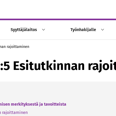
Syyttäjälaitos
Työnhakijalle
nnan rajoittaminen
:5 Esitutkinnan rajo
amisen merkityksestä ja tavoitteista
n rajoittaminen