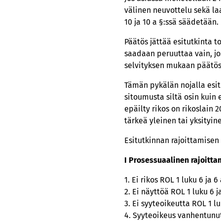
välinen neuvottelu sekä la
10 ja 10 a §:ssä säädetään.
Päätös jättää esitutkinta 
saadaan peruuttaa vain, j
selvityksen mukaan päätös t
Tämän pykälän nojalla esit
sitoumusta siltä osin kuin 
epäilty rikos on rikoslain 20
tärkeä yleinen tai yksityin
Esitutkinnan rajoittamisen
I Prosessuaalinen rajoitt
1. Ei rikos ROL 1 luku 6 ja 6
2. Ei näyttöä ROL 1 luku 6 j
3. Ei syyteoikeutta ROL 1 lu
4. Syyteoikeus vanhentunut 