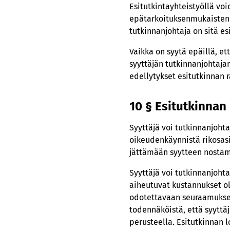
Esitutkintayhteistyöllä vo
Rikosvahinkol
epätarkoituksenmukaisten t
Toissijainen s
tutkinnanjohtaja on sitä es
6 Päätöksentekomenet
Vaikka on syytä epäillä, et
Tutkinnanjohtaja
syyttäjän tutkinnanjohtajan
Esitutkinnan raj
edellytykset esitutkinnan 
Ilmoitus asianos
10 § Esitutkinnan
7 Päätöksen peruuttam
8 Ohjeen seuranta ja 
Syyttäjä voi tutkinnanjohta
oikeudenkäynnistä rikosasio
jättämään syytteen nostama
Syyttäjä voi tutkinnanjohta
aiheutuvat kustannukset ol
odotettavaan seuraamukseen
todennäköistä, että syyttä
perusteella. Esitutkinnan l