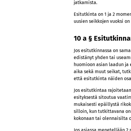
jatkamista.
Esitutkinta on 1 ja 2 mome
uusien seikkojen vuoksi on
10 a § Esitutkinn
Jos esitutkinnassa on sama
edistänyt yhden tai useamm
huomioon asian laadun ja e
aika sekä muut seikat, tutk
että esitutkinta näiden os
Jos esitutkintaa rajoiteta
esityksestä sitoutua vaatim
mukaisesti epäillystä riko
silloin, kun tutkittavana o
kokonaan tai olennaisilta o
Jos asiassa menetellään 2 m