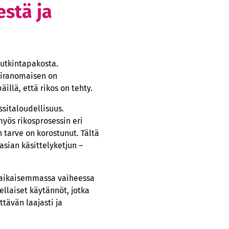
estä ja
tutkintapakosta.
viranomaisen on
illä, että rikos on tehty.
sitaloudellisuus.
yös rikosprosessin eri
tarve on korostunut. Tältä
asian käsittelyketjun –
ä aikaisemmassa vaiheessa
llaiset käytännöt, jotka
tävän laajasti ja