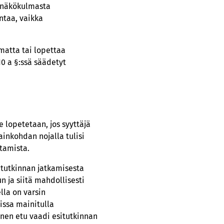
n näkökulmasta
ntaa, vaikka
amatta tai lopettaa
10 a §:ssä säädetyt
e lopetetaan, jos syyttäjä
ainkohdan nojalla tulisi
tamista.
s tutkinnan jatkamisesta
n ja siitä mahdollisesti
lla on varsin
issa mainitulla
yinen etu vaadi esitutkinnan