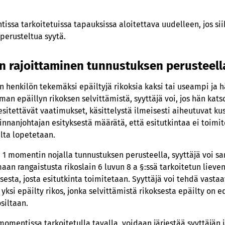
ntissa tarkoitetuissa tapauksissa aloitettava uudelleen, jos s
 perusteltua syytä.
an rajoittaminen tunnustuksen perusteell
n henkilön tekemäksi epäiltyjä rikoksia kaksi tai useampi ja 
an epäillyn rikoksen selvittämistä, syyttäjä voi, jos hän kats
sitettävät vaatimukset, käsittelystä ilmeisesti aiheutuvat ku
innanjohtajan esityksestä määrätä, että esitutkintaa ei toimite
alta lopetetaan.
an 1 momentin nojalla tunnustuksen perusteella, syyttäjä voi s
aan rangaistusta rikoslain 6 luvun 8 a §:ssä tarkoitetun liev
ksesta, josta esitutkinta toimitetaan. Syyttäjä voi tehdä vas
n yksi epäilty rikos, jonka selvittämistä rikoksesta epäilty on
siltaan.
omentissa tarkoitetulla tavalla, voidaan järjestää syyttäjän j