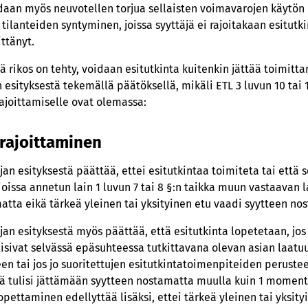
idaan myös neuvotellen torjua sellaisten voimavarojen käytö
aki
ilanteiden syntyminen, joissa syyttäjä ei rajoitakaan esitutki
yyteoikeus
ittänyt.
tely
tä rikos on tehty, voidaan esitutkinta kuitenkin jättää toimitt
n esitys
 esityksestä tekemällä päätöksellä, mikäli ETL 3 luvun 10 tai 
oittamispäätöksen muoto ja sisältö
rajoittamiselle ovat olemassa:
aisille
 rajoittaminen
inen ja esitutkinnan uudelleen aloittaminen
kehittäminen
jan esityksestä päättää, ettei esitutkintaa toimiteta tai että s
issa annetun lain 1 luvun 7 tai 8 §:n taikka muun vastaavan l
tta eikä tärkeä yleinen tai yksityinen etu vaadi syytteen nos
jan esityksestä myös päättää, että esitutkinta lopetetaan, jo
isivat selvässä epäsuhteessa tutkittavana olevan asian laatuu
 tai jos jo suoritettujen esitutkintatoimenpiteiden perustee
jä tulisi jättämään syytteen nostamatta muulla kuin 1 moment
opettaminen edellyttää lisäksi, ettei tärkeä yleinen tai yksit