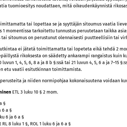
atia tuomioesitys noudattaen, mitä oikeudenkäynnistä rikosas
toimittamatta tai lopettaa se ja syyttäjän sitoumus vaatia lie
os 1 momentissa tarkoitettu tunnustus peruutetaan taikka as
ai sitoumus on perustunut olennaisesti puutteellisiin tai virhe
utkintaa ei jätetä toimittamatta tai lopeteta eikä tehdä 2 mo
epäillystä rikoksesta on säädetty ankarampi rangaistus kuin k
 luvun 1, 4, 5, 6, 8 a ja 8 b §:ssä tai 21 luvun 4, 5, 6 a ja 7–15 §:
en etu vaatii esitutkinnan toimittamista.
 perusteita ja niiden normipohjaa kokonaisuutena voidaan kuv
aminen
ETL 3 luku 10 § 2 mom.
 a §
a 6 a §
ku 6 ja 6 a §
RL 8 luku 1 §, ROL 1 luku 6 ja 6 a §