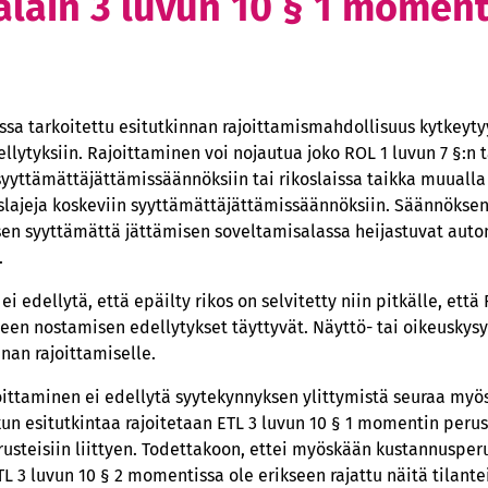
talain 3 luvun 10 § 1 moment
ssa tarkoitettu esitutkinnan rajoittamismahdollisuus kytkeyt
llytyksiin. Rajoittaminen voi nojautua joko ROL 1 luvun 7 §:n 
n syyttämättäjättämissäännöksiin tai rikoslaissa taikka muuall
ikoslajeja koskeviin syyttämättäjättämissäännöksiin. Säännökse
en syyttämättä jättämisen soveltamisalassa heijastuvat autom
.
i edellytä, että epäilty rikos on selvitetty niin pitkälle, että 
en nostamisen edellytykset täyttyvät. Näyttö- tai oikeuskysy
nnan rajoittamiselle.
joittaminen ei edellytä syytekynnyksen ylittymistä seuraa myös,
, kun esitutkintaa rajoitetaan ETL 3 luvun 10 § 1 momentin per
usteisiin liittyen. Todettakoon, ettei myöskään kustannusperu
L 3 luvun 10 § 2 momentissa ole erikseen rajattu näitä tilante