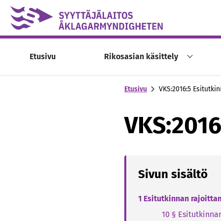
Skip to content -saavutettavuusohje
Etusivu
Rikosasian käsittely
Etusivu
VKS:2016:5 Esitutki
VKS:2016
Sivun sisältö
1 Esitutkinnan rajoitt
10 § Esitutkinna