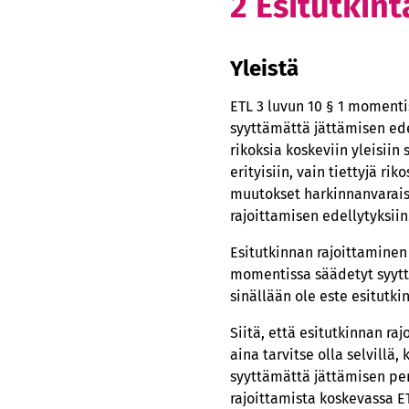
2 Esitutkin
Yleistä
ETL 3 luvun 10 § 1 momenti
syyttämättä jättämisen ede
rikoksia koskeviin yleisii
erityisiin, vain tiettyjä r
muutokset harkinnanvarais
rajoittamisen edellytyksiin
Esitutkinnan rajoittaminen e
momentissa säädetyt syytte
sinällään ole este esitutki
Siitä, että esitutkinnan ra
aina tarvitse olla selvillä
syyttämättä jättämisen per
rajoittamista koskevassa ET