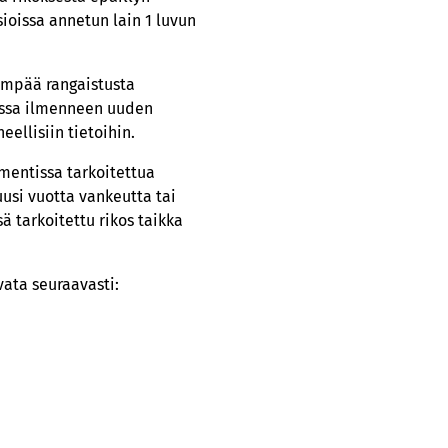
ioissa annetun lain 1 luvun
vempää rangaistusta
iassa ilmenneen uuden
ellisiin tietoihin.
mentissa tarkoitettua
uusi vuotta vankeutta tai
ssä tarkoitettu rikos taikka
ata seuraavasti: