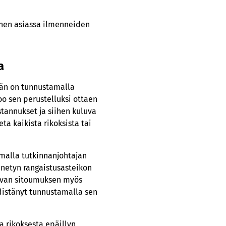
iihen asiassa ilmenneiden
a
hän on tunnustamalla
oo sen perustelluksi ottaen
stannukset ja siihen kuluva
ta kaikista rikoksista tai
amalla tutkinnanjohtajan
ennetyn rangaistusasteikon
taavan sitoumuksen myös
 edistänyt tunnustamalla sen
a rikoksesta epäillyn