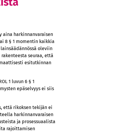
ista
yy aina harkinnanvaraisen
tai 8 § 1 momentin kaikkia
a lainsäädännössä oleviin
n rakenteesta seuraa, että
aattisesti esitutkinnan
ROL 1 luvun 6 § 1
mysten epäselvyys ei siis
 että rikoksen tekijän ei
usteella harkinnanvaraisen
steista ja prosessuaalista
ita rajoittamisen