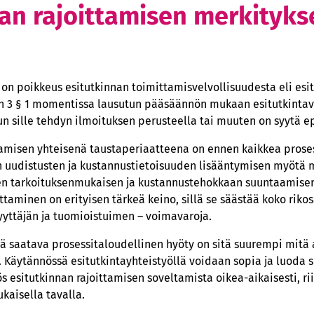
nan rajoittamisen merkityks
usteisesta rajoittamisesta
 asian laatu ja seuraamus
de
 on poikkeus esitutkinnan toimittamisvelvollisuudesta eli esi
aminen tunnustuksen perusteella
uvun 3 § 1 momentissa lausutun pääsäännön mukaan esitutkinta
un sille tehdyn ilmoituksen perusteella tai muuten on syytä epä
sityinen etu esitutkinnan rajoittamisen harkinnassa
n etu
tamisen yhteisenä taustaperiaatteena on ennen kaikkea proses
uudistusten ja kustannustietoisuuden lisääntymisen myötä m
n tarkoituksenmukaisen ja kustannustehokkaan suuntaamisen 
jestelmää kohtaan
ttaminen on erityisen tärkeä keino, sillä se säästää koko rikos
vuuden osoittaminen
yyttäjän ja tuomioistuimen – voimavaroja.
ksen epäselvyys
ä saatava prosessitaloudellinen hyöty on sitä suurempi mit
inti
 Käytännössä esitutkintayhteistyöllä voidaan sopia ja luoda se
esitutkinnan rajoittamisen soveltamista oikea-aikaisesti, riit
yinen etu
kaisella tavalla.
ausvaatimuksen toteuttamismahdollisuus