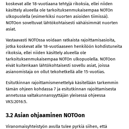
koskevat alle 18-vuotiaana tehtyjä rikoksia, ellei niiden
käsittely alueella ole tarkoituksenmukaisempaa NOTOn
ulkopuolella (esimerkiksi nuorten asioiden tiimissä).
NOTOon soveltuvat lähtökohtaisesti vähäisimmät nuorten
asiat.
Vastaavasti NOTOssa voidaan ratkaista rajoittamisasioita,
jotka koskevat alle 18-vuotiaaseen henkilöön kohdistuneita
rikoksia, ellei niiden käsittely alueella ole
tarkoituksenmukaisempaa NOTOn ulkopuolella. NOTOon
eivät kuitenkaan lähtökohtaisesti sovellu asiat, joissa
asianomistaja on ollut tekohetkellä alle 15-vuotias.
Esitutkinnan rajoittamismenettelyä käsitellään tarkemmin
tämän ohjeen kohdassa 7 ja esitutkinnan rajoittamisesta
annetussa valtakunnansyyttäjän yleisessä ohjeessa
VKS:2016:5.
3.2 Asian ohjaaminen NOTOon
Viranomaisyhteistyön avulla tulee pyrkiä siihen, että