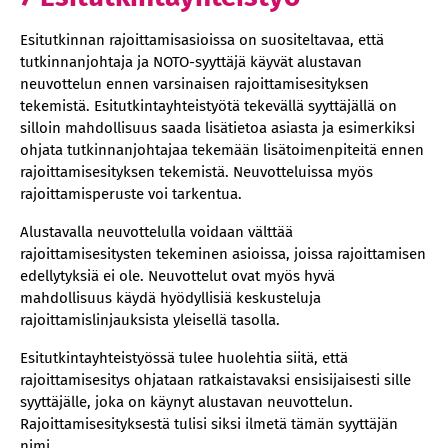
Esitutkinnan rajoittamisasioissa on suositeltavaa, että
tutkinnanjohtaja ja NOTO-syyttäjä käyvät alustavan
neuvottelun ennen varsinaisen rajoittamisesityksen
tekemistä. Esitutkintayhteistyötä tekevällä syyttäjällä on
silloin mahdollisuus saada lisätietoa asiasta ja esimerkiksi
ohjata tutkinnanjohtajaa tekemään lisätoimenpiteitä ennen
rajoittamisesityksen tekemistä. Neuvotteluissa myös
rajoittamisperuste voi tarkentua.
Alustavalla neuvottelulla voidaan välttää
rajoittamisesitysten tekeminen asioissa, joissa rajoittamisen
edellytyksiä ei ole. Neuvottelut ovat myös hyvä
mahdollisuus käydä hyödyllisiä keskusteluja
rajoittamislinjauksista yleisellä tasolla.
Esitutkintayhteistyössä tulee huolehtia siitä, että
rajoittamisesitys ohjataan ratkaistavaksi ensisijaisesti sille
syyttäjälle, joka on käynyt alustavan neuvottelun.
Rajoittamisesityksestä tulisi siksi ilmetä tämän syyttäjän
nimi.