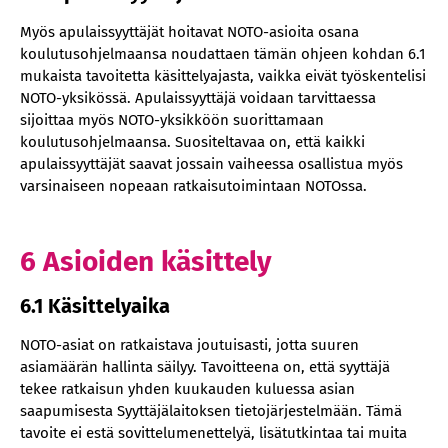
Myös apulaissyyttäjät hoitavat NOTO-asioita osana
koulutusohjelmaansa noudattaen tämän ohjeen kohdan 6.1
mukaista tavoitetta käsittelyajasta, vaikka eivät työskentelisi
NOTO-yksikössä. Apulaissyyttäjä voidaan tarvittaessa
sijoittaa myös NOTO-yksikköön suorittamaan
koulutusohjelmaansa. Suositeltavaa on, että kaikki
apulaissyyttäjät saavat jossain vaiheessa osallistua myös
varsinaiseen nopeaan ratkaisutoimintaan NOTOssa.
6 Asioiden käsittely
6.1 Käsittelyaika
NOTO-asiat on ratkaistava joutuisasti, jotta suuren
asiamäärän hallinta säilyy. Tavoitteena on, että syyttäjä
tekee ratkaisun yhden kuukauden kuluessa asian
saapumisesta Syyttäjälaitoksen tietojärjestelmään. Tämä
tavoite ei estä sovittelumenettelyä, lisätutkintaa tai muita