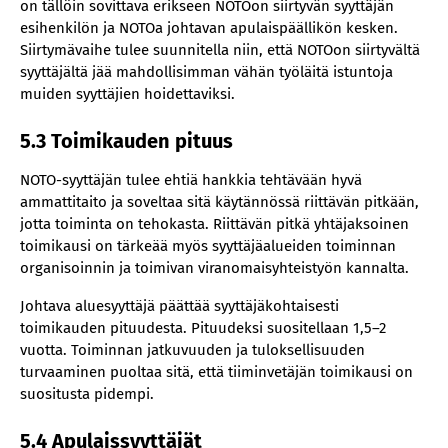
on tällöin sovittava erikseen NOTOon siirtyvän syyttäjän
esihenkilön ja NOTOa johtavan apulaispäällikön kesken.
Siirtymävaihe tulee suunnitella niin, että NOTOon siirtyvältä
syyttäjältä jää mahdollisimman vähän työläitä istuntoja
muiden syyttäjien hoidettaviksi.
5.3 Toimikauden pituus
NOTO-syyttäjän tulee ehtiä hankkia tehtävään hyvä
ammattitaito ja soveltaa sitä käytännössä riittävän pitkään,
jotta toiminta on tehokasta. Riittävän pitkä yhtäjaksoinen
toimikausi on tärkeää myös syyttäjäalueiden toiminnan
organisoinnin ja toimivan viranomaisyhteistyön kannalta.
Johtava aluesyyttäjä päättää syyttäjäkohtaisesti
toimikauden pituudesta. Pituudeksi suositellaan 1,5–2
vuotta. Toiminnan jatkuvuuden ja tuloksellisuuden
turvaaminen puoltaa sitä, että tiiminvetäjän toimikausi on
suositusta pidempi.
5.4 Apulaissyyttäjät