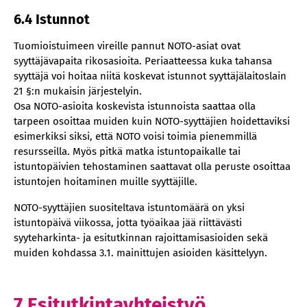
6.4 Istunnot
Tuomioistuimeen vireille pannut NOTO-asiat ovat
syyttäjävapaita rikosasioita. Periaatteessa kuka tahansa
syyttäjä voi hoitaa niitä koskevat istunnot syyttäjälaitoslain
21 §:n mukaisin järjestelyin.
Osa NOTO-asioita koskevista istunnoista saattaa olla
tarpeen osoittaa muiden kuin NOTO-syyttäjien hoidettaviksi
esimerkiksi siksi, että NOTO voisi toimia pienemmillä
resursseilla. Myös pitkä matka istuntopaikalle tai
istuntopäivien tehostaminen saattavat olla peruste osoittaa
istuntojen hoitaminen muille syyttäjille.
NOTO-syyttäjien suositeltava istuntomäärä on yksi
istuntopäivä viikossa, jotta työaikaa jää riittävästi
syyteharkinta- ja esitutkinnan rajoittamisasioiden sekä
muiden kohdassa 3.1. mainittujen asioiden käsittelyyn.
7 Esitutkintayhteistyö