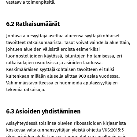
vastaavia toimenpiteitä.
6.2 Ratkaisumäärät
Johtava aluesyyttäjä asettaa alueensa syyttäjäkohtaiset
tavoitteet ratkaisumääristä. Tasot voivat vaihdella alueittain,
johtuen alueiden välisistä eroista esimerkiksi
luonnostelijoiden käytössä, istuntojen hoitamisessa, eri
ratkaisulajien osuuksissa ja asioiden laadussa.
Keskimääräisen syyttäjäkohtaisen tavoitteen ei tulisi
kuitenkaan millään alueella alittaa 900 asiaa vuodessa.
Vähimmäistavoitteessa ei huomioida apulaissyyttäjien
tekemiä ratkaisuja.
6.3 Asioiden yhdistäminen
Asiayhteydessä toisiinsa olevien rikosasioiden kirjaamista
koskevaa valtakunnansyyttäjän yleistä ohjetta VKS:2015:5
rikosasioiden yhdistämisestä noudatetaan soveltuvin osin