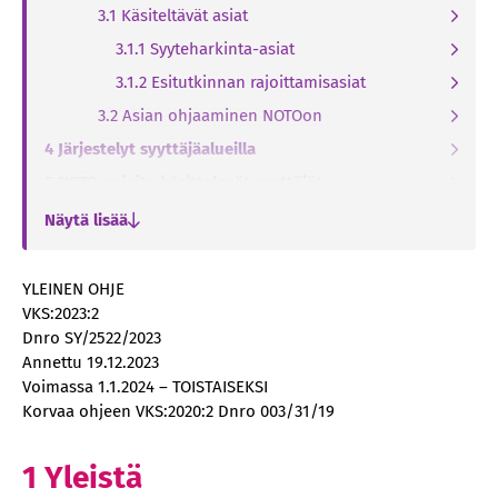
3.1 Käsiteltävät asiat
3.1.1 Syyteharkinta-asiat
3.1.2 Esitutkinnan rajoittamisasiat
3.2 Asian ohjaaminen NOTOon
4 Järjestelyt syyttäjäalueilla
5 NOTO-asioita käsittelevät syyttäjät
5.1 Kokemus ja osaaminen
Näytä lisää
5.2 Päätoimisuus
5.3 Toimikauden pituus
YLEINEN OHJE
VKS:2023:2
5.4 Apulaissyyttäjät
Dnro SY/2522/2023
6 Asioiden käsittely
Annettu 19.12.2023
6.1 Käsittelyaika
Voimassa 1.1.2024 – TOISTAISEKSI
Korvaa ohjeen VKS:2020:2 Dnro 003/31/19
6.2 Ratkaisumäärät
6.3 Asioiden yhdistäminen
1 Yleistä
6.4 Istunnot