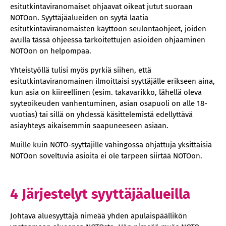
esitutkintaviranomaiset ohjaavat oikeat jutut suoraan
NOTOon. Syyttäjäalueiden on syytä laatia
esitutkintaviranomaisten käyttöön seulontaohjeet, joiden
avulla tässä ohjeessa tarkoitettujen asioiden ohjaaminen
NOTOon on helpompaa.
Yhteistyöllä tulisi myös pyrkiä siihen, että
esitutkintaviranomainen ilmoittaisi syyttäjälle erikseen aina,
kun asia on kiireellinen (esim. takavarikko, lähellä oleva
syyteoikeuden vanhentuminen, asian osapuoli on alle 18-
vuotias) tai sillä on yhdessä käsittelemistä edellyttävä
asiayhteys aikaisemmin saapuneeseen asiaan.
Muille kuin NOTO-syyttäjille vahingossa ohjattuja yksittäisiä
NOTOon soveltuvia asioita ei ole tarpeen siirtää NOTOon.
4 Järjestelyt syyttäjäalueilla
Johtava aluesyyttäjä nimeää yhden apulaispäällikön