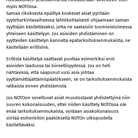
myös NOTOssa.
Samaa rikoksesta epäiltyä koskevat asiat pyritään
syyteharkintavaiheessa lähtökohtaisesti ohjaamaan saman
syyttäjän käsiteltäväksi, jotta ne saataisiin tuomioistuimessa
yhteiseen käsittelyyn. Jos asioiden yhdistäminen on
syytteiden käsittelyn kannalta epätarkoituksenmukaista, ne
käsitellään erillisinä.
Erillistä käsittelyä saattavat puoltaa esimerkiksi erot
asioiden laadussa tai kiireellisyydessä. Jos on heti
nähtävissä, että saapunut uusi asia johtaa
syyttämättäjättämispäätökseen, se on tarkoituksenmukaista
ratkaista ennen yhdistämistä.
Jos NOTOon soveltuvat asiat muodostavat yhdistettyinä niin
suuren kokonaisuuden, ettei niiden käsittely NOTOssa ole
enää tarkoituksenmukaista, voidaan asiakokonaisuus
siirtää esihenkilön päätöksellä NOTOn ulkopuolella
käsiteltäväksi.