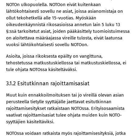
NOTOn ulkopuolella. NOTOon eivät kuitenkaan
lähtökohtaisesti sovellu ne asiat, joissa asianomistaja on
ollut tekohetkellä alle 15-vuotias. Myöskään
oikeudenkäynnistä rikosasioissa annetun lain 5 luku 13
§:ssä tarkoitetut asiat, joiden pääkäsittely tuomioistuimessa
on aloitettava määräajassa vireille tulosta, eivät laatunsa
vuoksi lähtökohtaisesti sovellu NOTOon.
Asioita, joissa rikoksesta epäilty on vangittuna,
tehostetussa matkustuskiellossa tai matkustuskiellossa, ei
tule ohjata NOTOssa käsiteltäväksi.
3.1.2 Esitutkinnan rajoittamisasiat
Muut kuin ennakkoilmoituksen tai jo vireillä olevan asian
perusteella tietylle syyttäjälle jaettavat esitutkinnan
rajoittamisesitykset ratkaistaan NOTOssa. Erityisosaamista
vaativat rajoittamisasiat tulee ohjata muiden kuin NOTO-
syyttäjien käsiteltäviksi.
NOTOssa voidaan ratkaista myös rajoittamisesityksiä, jotka