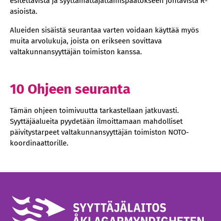
esitettävistä ja syyttämättäjättämispäätökseen johtavista R-
asioista.
Alueiden sisäistä seurantaa varten voidaan käyttää myös
muita arvolukuja, joista on erikseen sovittava
valtakunnansyyttäjän toimiston kanssa.
10 Ohjeen seuranta
Tämän ohjeen toimivuutta tarkastellaan jatkuvasti.
Syyttäjäalueita pyydetään ilmoittamaan mahdolliset
päivitystarpeet valtakunnansyyttäjän toimiston NOTO-
koordinaattorille.