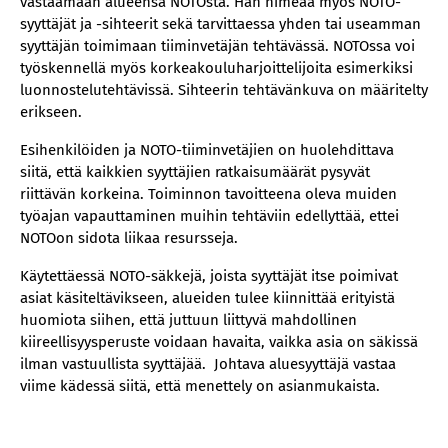
vastaamaan alueensa NOTOsta. Hän nimeää myös NOTO-
syyttäjät ja -sihteerit sekä tarvittaessa yhden tai useamman
syyttäjän toimimaan tiiminvetäjän tehtävässä. NOTOssa voi
työskennellä myös korkeakouluharjoittelijoita esimerkiksi
luonnostelutehtävissä. Sihteerin tehtävänkuva on määritelty
erikseen.
Esihenkilöiden ja NOTO-tiiminvetäjien on huolehdittava
siitä, että kaikkien syyttäjien ratkaisumäärät pysyvät
riittävän korkeina. Toiminnon tavoitteena oleva muiden
työajan vapauttaminen muihin tehtäviin edellyttää, ettei
NOTOon sidota liikaa resursseja.
Käytettäessä NOTO-säkkejä, joista syyttäjät itse poimivat
asiat käsiteltävikseen, alueiden tulee kiinnittää erityistä
huomiota siihen, että juttuun liittyvä mahdollinen
kiireellisyysperuste voidaan havaita, vaikka asia on säkissä
ilman vastuullista syyttäjää. Johtava aluesyyttäjä vastaa
viime kädessä siitä, että menettely on asianmukaista.