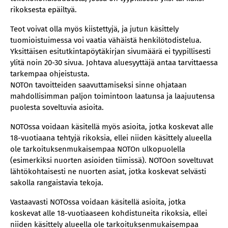
rikoksesta epäiltyä.
Teot voivat olla myös kiistettyjä, ja jutun käsittely
tuomioistuimessa voi vaatia vähäistä henkilötodistelua.
Yksittäisen esitutkintapöytäkirjan sivumäärä ei tyypillisesti
ylitä noin 20-30 sivua. Johtava aluesyyttäjä antaa tarvittaessa
tarkempaa ohjeistusta.
NOTOn tavoitteiden saavuttamiseksi sinne ohjataan
mahdollisimman paljon toimintoon laatunsa ja laajuutensa
puolesta soveltuvia asioita.
NOTOssa voidaan käsitellä myös asioita, jotka koskevat alle
18-vuotiaana tehtyjä rikoksia, ellei niiden käsittely alueella
ole tarkoituksenmukaisempaa NOTOn ulkopuolella
(esimerkiksi nuorten asioiden tiimissä). NOTOon soveltuvat
lähtökohtaisesti ne nuorten asiat, jotka koskevat selvästi
sakolla rangaistavia tekoja.
Vastaavasti NOTOssa voidaan käsitellä asioita, jotka
koskevat alle 18-vuotiaaseen kohdistuneita rikoksia, ellei
niiden käsittely alueella ole tarkoituksenmukaisempaa