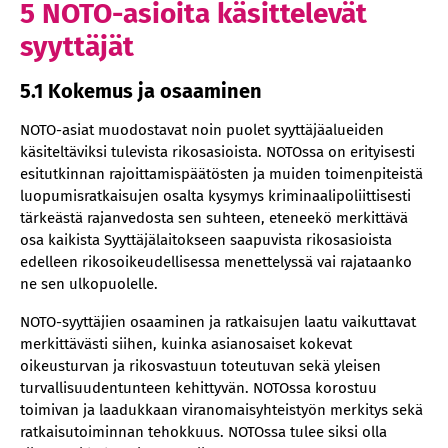
5 NOTO-asioita käsittelevät
syyttäjät
5.1 Kokemus ja osaaminen
NOTO-asiat muodostavat noin puolet syyttäjäalueiden
käsiteltäviksi tulevista rikosasioista. NOTOssa on erityisesti
esitutkinnan rajoittamispäätösten ja muiden toimenpiteistä
luopumisratkaisujen osalta kysymys kriminaalipoliittisesti
tärkeästä rajanvedosta sen suhteen, eteneekö merkittävä
osa kaikista Syyttäjälaitokseen saapuvista rikosasioista
edelleen rikosoikeudellisessa menettelyssä vai rajataanko
ne sen ulkopuolelle.
NOTO-syyttäjien osaaminen ja ratkaisujen laatu vaikuttavat
merkittävästi siihen, kuinka asianosaiset kokevat
oikeusturvan ja rikosvastuun toteutuvan sekä yleisen
turvallisuudentunteen kehittyvän. NOTOssa korostuu
toimivan ja laadukkaan viranomaisyhteistyön merkitys sekä
ratkaisutoiminnan tehokkuus. NOTOssa tulee siksi olla