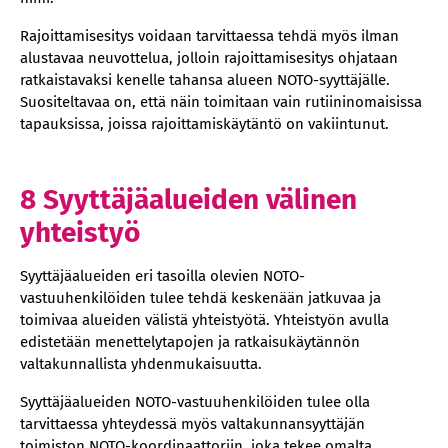
Rajoittamisesitys voidaan tarvittaessa tehdä myös ilman
alustavaa neuvottelua, jolloin rajoittamisesitys ohjataan
ratkaistavaksi kenelle tahansa alueen NOTO-syyttäjälle.
Suositeltavaa on, että näin toimitaan vain rutiininomaisissa
tapauksissa, joissa rajoittamiskäytäntö on vakiintunut.
8 Syyttäjäalueiden välinen
yhteistyö
Syyttäjäalueiden eri tasoilla olevien NOTO-
vastuuhenkilöiden tulee tehdä keskenään jatkuvaa ja
toimivaa alueiden välistä yhteistyötä. Yhteistyön avulla
edistetään menettelytapojen ja ratkaisukäytännön
valtakunnallista yhdenmukaisuutta.
Syyttäjäalueiden NOTO-vastuuhenkilöiden tulee olla
tarvittaessa yhteydessä myös valtakunnansyyttäjän
toimiston NOTO-koordinaattoriin, joka tekee omalta