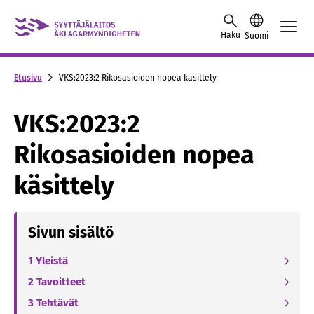
Skip to content -saavutettavuusohje
Haku
Suomi
Etusivu
VKS:2023:2 Rikosasioiden nopea käsittely
VKS:2023:2
Rikosasioiden nopea
käsittely
Sivun sisältö
1 Yleistä
2 Tavoitteet
3 Tehtävät