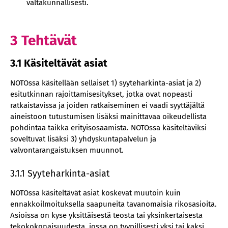
valtakunnallisesti.
3 Tehtävät
3.1 Käsiteltävät asiat
NOTOssa käsitellään sellaiset 1) syyteharkinta-asiat ja 2)
esitutkinnan rajoittamisesitykset, jotka ovat nopeasti
ratkaistavissa ja joiden ratkaiseminen ei vaadi syyttäjältä
aineistoon tutustumisen lisäksi mainittavaa oikeudellista
pohdintaa taikka erityisosaamista. NOTOssa käsiteltäviksi
soveltuvat lisäksi 3) yhdyskuntapalvelun ja
valvontarangaistuksen muunnot.
3.1.1 Syyteharkinta-asiat
NOTOssa käsiteltävät asiat koskevat muutoin kuin
ennakkoilmoituksella saapuneita tavanomaisia rikosasioita.
Asioissa on kyse yksittäisestä teosta tai yksinkertaisesta
tekokokonaisuudesta, jossa on tyypillisesti yksi tai kaksi