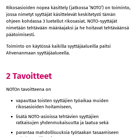
7 Esitutkintayhteistyö
Rikosasioiden nopea käsittely (jatkossa ’NOTO’) on toiminto,
8 Syyttäjäalueiden välinen yhteistyö
jossa nimetyt syyttäjät käsittelevät keskitetysti tämän
ohjeen kohdassa 3 luetellut rikosasiat. NOTO-syyttäjät
9 Tilastointi
nimetään tehtävään määräajaksi ja he hoitavat tehtäväänsä
10 Ohjeen seuranta
päätoimisesti.
Toiminto on käytössä kaikilla syyttäjäalueilla paitsi
Ahvenanmaan syyttäjäalueella.
2 Tavoitteet
NOTOn tavoitteena on
vapauttaa toisten syyttäjien työaikaa muiden
rikosasioiden hoitamiseen,
lisätä NOTO-asioissa tehtävien syyttäjien
ratkaisujen yhdenmukaisuutta ja laatua sekä
parantaa mahdollisuuksia työtaakan tasaamiseen