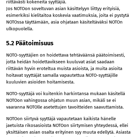
riittävästi kokeneita syyttäjiä.
Jos NOTOon soveltuvan asian käsittelyyn liittyy erityisiä,
esimerkiksi kielitaitoa koskevia vaatimuksia, joita ei pystytä
NOTOssa täyttämään, asia ohjataan käsiteltäväksi NOTOn
ulkopuolella.
5.2 Päätoimisuus
NOTO-syyttäjien on hoidettava tehtäväänsä päätoimisesti,
jotta heidän hoidettavikseen kuuluvat asiat saadaan
riittävän hyvin eroteltua muista asioista, ja muita asioita
hoitavat syyttäjät samalla vapautettua NOTO-syyttäjille
kuuluvien asioiden hoitamisesta.
NOTO-syyttäjä voi kuitenkin harkintansa mukaan käsitellä
NOTOon vahingossa ohjatun muun asian, mikäli se ei
vaaranna NOTOlle asetettujen tavoitteiden saavuttamista.
NOTOon siirtyvä syyttäjä vapautetaan kaikista hänelle
jaetuista rikosasioista NOTOon siirtymisen yhteydessä, ellei
yksittäisen asian osalta erityinen syy muuta edellytä. Asiasta