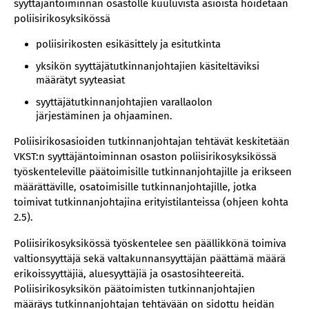
syyttäjäntoiminnan osastolle kuuluvista asioista hoidetaan
2.11 Yhteistyö
poliisirikosyksikössä
2.12 Poliisirikosyhdyshenkilöt
poliisirikosten esikäsittely ja esitutkinta
2.13 Tutkinnan aloittaminen
voimankäyttötilanteessa
yksikön syyttäjätutkinnanjohtajien käsiteltäviksi
määrätyt syyteasiat
2.14 Tutkinnan aloittaminen poliisin tiloissa
säilytetyn henkilön kuoltua
syyttäjätutkinnanjohtajien varallaolon
järjestäminen ja ohjaaminen.
2.15 Esitutkinnan toimittamatta jättäminen,
lopettaminen, rajoittaminen ja päättäminen,
Poliisirikosasioiden tutkinnanjohtajan tehtävät keskitetään
huomautuksen antaminen sekä uudistettujen
VKST:n syyttäjäntoiminnan osaston poliisirikosyksikössä
tutkintapyyntöjen kirjaaminen ja käsittely
työskenteleville päätoimisille tutkinnanjohtajille ja erikseen
3 Yksikön syyttäjätutkinnanjohtajien käsiteltäväksi
määrättäville, osatoimisille tutkinnanjohtajille, jotka
määrätyt syyteasiat
toimivat tutkinnanjohtajina erityistilanteissa (ohjeen kohta
2.5).
3.1 Syyteharkinnan tekevän syyttäjän
määräytyminen
Poliisirikosyksikössä työskentelee sen päällikkönä toimiva
3.2 Syyteharkinnan tekevän syyttäjän
valtionsyyttäjä sekä valtakunnansyyttäjän päättämä määrä
päätöksistä ilmoittaminen
erikoissyyttäjiä, aluesyyttäjiä ja osastosihteereitä.
Poliisirikosyksikön päätoimisten tutkinnanjohtajien
4 Syyttäjän varallaolo poliisirikosasioiden
määräys tutkinnanjohtajan tehtävään on sidottu heidän
tutkinnanjohtajana ja kiireelliset toimet virka-ajan