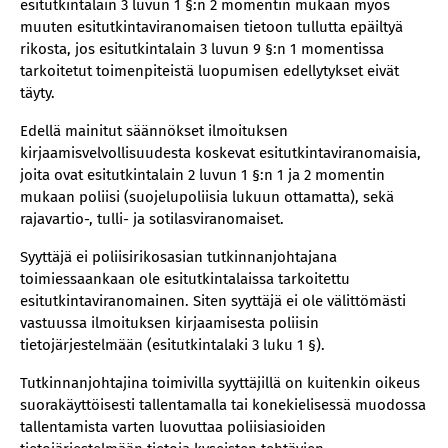
esitutkintalain 3 luvun 1 §:n 2 momentin mukaan myös
muuten esitutkintaviranomaisen tietoon tullutta epäiltyä
rikosta, jos esitutkintalain 3 luvun 9 §:n 1 momentissa
tarkoitetut toimenpiteistä luopumisen edellytykset eivät
täyty.
Edellä mainitut säännökset ilmoituksen
kirjaamisvelvollisuudesta koskevat esitutkintaviranomaisia,
joita ovat esitutkintalain 2 luvun 1 §:n 1 ja 2 momentin
mukaan poliisi (suojelupoliisia lukuun ottamatta), sekä
rajavartio-, tulli- ja sotilasviranomaiset.
Syyttäjä ei poliisirikosasian tutkinnanjohtajana
toimiessaankaan ole esitutkintalaissa tarkoitettu
esitutkintaviranomainen. Siten syyttäjä ei ole välittömästi
vastuussa ilmoituksen kirjaamisesta poliisin
tietojärjestelmään (esitutkintalaki 3 luku 1 §).
Tutkinnanjohtajina toimivilla syyttäjillä on kuitenkin oikeus
suorakäyttöisesti tallentamalla tai konekielisessä muodossa
tallentamista varten luovuttaa poliisiasioiden