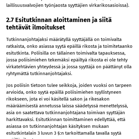
laillisuusvalvojien työnjaosta syyttäjien virkarikosasioissa).
2.7 Esitutkinnan aloittaminen ja siitä
tehtävät ilmoitukset
Tutkinnanjohtajaksi määrätyllä syyttäjällä on toimivalta
ratkaista, onko asiassa syytä epäillä rikosta ja toimitetaanko
esitutkinta. Poliisilla on tällainen toimivalta tapauksessa,
jossa poliisimiehen tekemäksi epäiltyä rikosta ei ole tehty
virkatehtävien yhteydessä ja jossa syyttäjä on päättänyt olla
ryhtymättä tutkinnanjohtajaksi.
Jos poliisin tietoon tulee seikkoja, joiden vuoksi on tarpeen
arvioida, onko syytä epäillä poliisimiehen syyllistyneen
rikokseen, jota ei voi käsitellä sakon ja rikesakon
määräämisestä annetussa laissa säädetyssä menettelyssä,
asia on saatettava tutkinnanjohtajana toimivan syyttäjän
harkittavaksi. Esitutkinnan toimittaminen edellyttää, että
asiassa on tutkinnanjohtajan käsityksen mukaan
esitutkintalain 3 luvun 3 §:n tarkoittamalla tavalla syytä