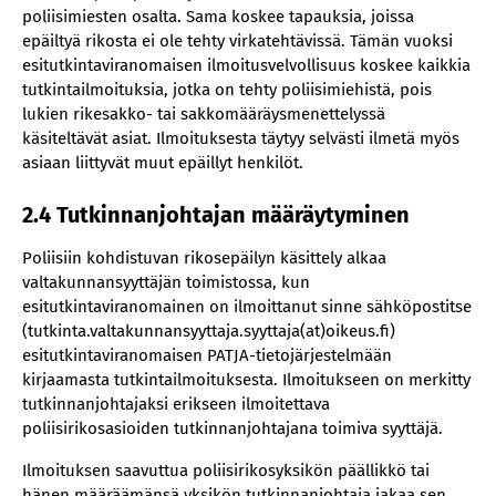
poliisimiesten osalta. Sama koskee tapauksia, joissa
epäiltyä rikosta ei ole tehty virkatehtävissä. Tämän vuoksi
esitutkintaviranomaisen ilmoitusvelvollisuus koskee kaikkia
tutkintailmoituksia, jotka on tehty poliisimiehistä, pois
lukien rikesakko- tai sakkomääräysmenettelyssä
käsiteltävät asiat. Ilmoituksesta täytyy selvästi ilmetä myös
asiaan liittyvät muut epäillyt henkilöt.
2.4 Tutkinnanjohtajan määräytyminen
Poliisiin kohdistuvan rikosepäilyn käsittely alkaa
valtakunnansyyttäjän toimistossa, kun
esitutkintaviranomainen on ilmoittanut sinne sähköpostitse
(tutkinta.valtakunnansyyttaja.syyttaja(at)oikeus.fi)
esitutkintaviranomaisen PATJA-tietojärjestelmään
kirjaamasta tutkintailmoituksesta. Ilmoitukseen on merkitty
tutkinnanjohtajaksi erikseen ilmoitettava
poliisirikosasioiden tutkinnanjohtajana toimiva syyttäjä.
Ilmoituksen saavuttua poliisirikosyksikön päällikkö tai
hänen määräämänsä yksikön tutkinnanjohtaja jakaa sen