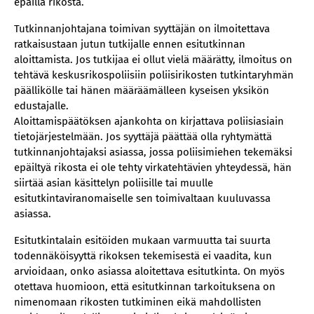
epäillä rikosta.
Tutkinnanjohtajana toimivan syyttäjän on ilmoitettava
ratkaisustaan jutun tutkijalle ennen esitutkinnan
aloittamista. Jos tutkijaa ei ollut vielä määrätty, ilmoitus on
tehtävä keskusrikospoliisiin poliisirikosten tutkintaryhmän
päällikölle tai hänen määräämälleen kyseisen yksikön
edustajalle.
Aloittamispäätöksen ajankohta on kirjattava poliisiasiain
tietojärjestelmään. Jos syyttäjä päättää olla ryhtymättä
tutkinnanjohtajaksi asiassa, jossa poliisimiehen tekemäksi
epäiltyä rikosta ei ole tehty virkatehtävien yhteydessä, hän
siirtää asian käsittelyn poliisille tai muulle
esitutkintaviranomaiselle sen toimivaltaan kuuluvassa
asiassa.
Esitutkintalain esitöiden mukaan varmuutta tai suurta
todennäköisyyttä rikoksen tekemisestä ei vaadita, kun
arvioidaan, onko asiassa aloitettava esitutkinta. On myös
otettava huomioon, että esitutkinnan tarkoituksena on
nimenomaan rikosten tutkiminen eikä mahdollisten