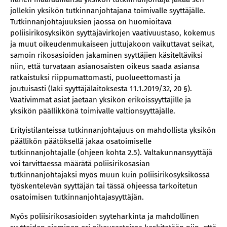
jollekin yksikön tutkinnanjohtajana toimivalle syyttäjälle.
Tutkinnanjohtajuuksien jaossa on huomioitava
poliisirikosyksikön syyttäjävirkojen vaativuustaso, kokemus
ja muut oikeudenmukaiseen juttujakoon vaikuttavat seikat,
samoin rikosasioiden jakaminen syyttäjien käsiteltäviksi
niin, että turvataan asianosaisten oikeus saada asiansa
ratkaistuksi riippumattomasti, puolueettomasti ja
joutuisasti (laki syyttäjälaitoksesta 11.1.2019/32, 20 §).
Vaativimmat asiat jaetaan yksikön erikoissyyttäjille ja
yksikön päällikkönä toimivalle valtionsyyttäjälle.
Erityistilanteissa tutkinnanjohtajuus on mahdollista yksikön
päällikön päätöksellä jakaa osatoimiselle
tutkinnanjohtajalle (ohjeen kohta 2.5). Valtakunnansyyttäjä
voi tarvittaessa määrätä poliisirikosasian
tutkinnanjohtajaksi myös muun kuin poliisirikosyksikössä
työskentelevän syyttäjän tai tässä ohjeessa tarkoitetun
osatoimisen tutkinnanjohtajasyyttäjän.
Myös poliisirikosasioiden syyteharkinta ja mahdollinen