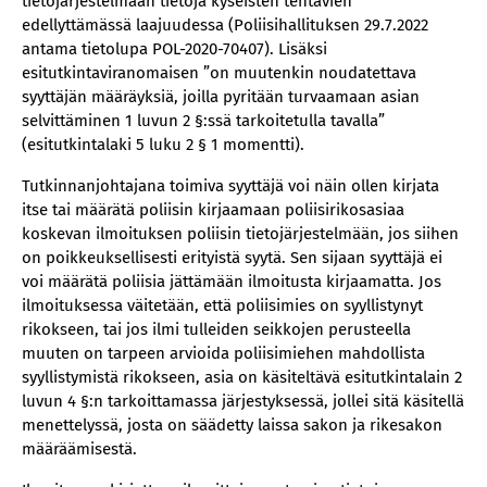
tietojärjestelmään tietoja kyseisten tehtävien
edellyttämässä laajuudessa (Poliisihallituksen 29.7.2022
antama tietolupa POL-2020-70407). Lisäksi
esitutkintaviranomaisen ”on muutenkin noudatettava
syyttäjän määräyksiä, joilla pyritään turvaamaan asian
selvittäminen 1 luvun 2 §:ssä tarkoitetulla tavalla”
(esitutkintalaki 5 luku 2 § 1 momentti).
Tutkinnanjohtajana toimiva syyttäjä voi näin ollen kirjata
itse tai määrätä poliisin kirjaamaan poliisirikosasiaa
koskevan ilmoituksen poliisin tietojärjestelmään, jos siihen
on poikkeuksellisesti erityistä syytä. Sen sijaan syyttäjä ei
voi määrätä poliisia jättämään ilmoitusta kirjaamatta. Jos
ilmoituksessa väitetään, että poliisimies on syyllistynyt
rikokseen, tai jos ilmi tulleiden seikkojen perusteella
muuten on tarpeen arvioida poliisimiehen mahdollista
syyllistymistä rikokseen, asia on käsiteltävä esitutkintalain 2
luvun 4 §:n tarkoittamassa järjestyksessä, jollei sitä käsitellä
menettelyssä, josta on säädetty laissa sakon ja rikesakon
määräämisestä.