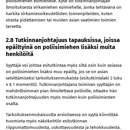
poliisimiehen esimiehelle. Kyse on tutkinnanjohtajan
ilmoituksesta virkamiehen esimiehelle, jonka tehtävänä on
harkita virkamiesoikeudellisten toimenpiteiden, kuten
virasta pidättämisen tai muiden asian vaatimien toimien
tarvetta.
2.8 Tutkinnanjohtajuus tapauksissa, joissa
epäiltyinä on poliisimiehen lisäksi muita
henkilöitä
Syyttäjä voi johtaa esitutkintaa myös siltä osin kuin asiassa
on poliisimiehen lisäksi muu epäilty, jos se on asian
selvittämiseksi tarkoituksenmukaista (esitutkintalaki 2 luku
4 § 1 momentti). Tutkinnanjohtajana toimivan syyttäjän on
mahdollisimman pian ilmoitettava poliisille, ottaako hän
tutkinnanjohtajuuden myös muiden kuin poliisimiesten
osalta.
Tarkoituksenmukaisuutta arvioitaessa on syytä kiinnittää
huomiota myös näkökohtiin esitutkinnan
riippumattomuudesta, uskottavuudesta ja tehokkuudesta.