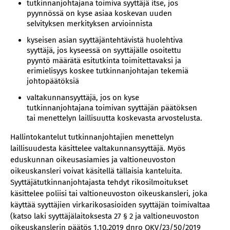
tutkinnanjohtajana toimiva syyttäjä itse, jos
pyynnössä on kyse asiaa koskevan uuden
selvityksen merkityksen arvioinnista
kyseisen asian syyttäjäntehtävistä huolehtiva
syyttäjä, jos kyseessä on syyttäjälle osoitettu
pyyntö määrätä esitutkinta toimitettavaksi ja
erimielisyys koskee tutkinnanjohtajan tekemiä
johtopäätöksiä
valtakunnansyyttäjä, jos on kyse
tutkinnanjohtajana toimivan syyttäjän päätöksen
tai menettelyn laillisuutta koskevasta arvostelusta.
Hallintokantelut tutkinnanjohtajien menettelyn
laillisuudesta käsittelee valtakunnansyyttäjä. Myös
eduskunnan oikeusasiamies ja valtioneuvoston
oikeuskansleri voivat käsitellä tällaisia kanteluita.
Syyttäjätutkinnanjohtajasta tehdyt rikosilmoitukset
käsittelee poliisi tai valtioneuvoston oikeuskansleri, joka
käyttää syyttäjien virkarikosasioiden syyttäjän toimivaltaa
(katso laki syyttäjälaitoksesta 27 § 2 ja valtioneuvoston
oikeuskanslerin päätös 1.10.2019 dnro OKV/23/50/2019