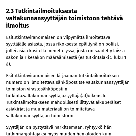
2.3 Tutkintailmoituksesta
valtakunnansyyttäjän toimistoon tehtävä
ilmoitus
Esitutkintaviranomaisen on viipymättä ilmoitettava
syyttäjälle asiasta, jossa rikoksesta epäiltynä on poliisi,
jollei asiaa käsitellä menettelyssä, josta on säädetty laissa
sakon ja rikesakon määräämisestä (esitutkintalaki 5 luku 1
§).
Esitutkintaviranomaisen kirjaaman tutkintailmoituksen
numero on ilmoitettava sähköpostitse valtakunnansyyttäjän
toimiston virastosähköpostiin
tutkinta.valtakunnansyyttaja.syyttaja(at)oikeus.fi.
Tutkintailmoitukseen mahdollisesti liittyvät alkuperäiset
asiakirjat ja muu materiaali on toimitettava
valtakunnansyyttäjän toimistoon.
Syyttäjän on pystyttävä harkitsemaan, ryhtyykö hän
tutkinnanjohtajaksi myös muiden henkilöiden kuin