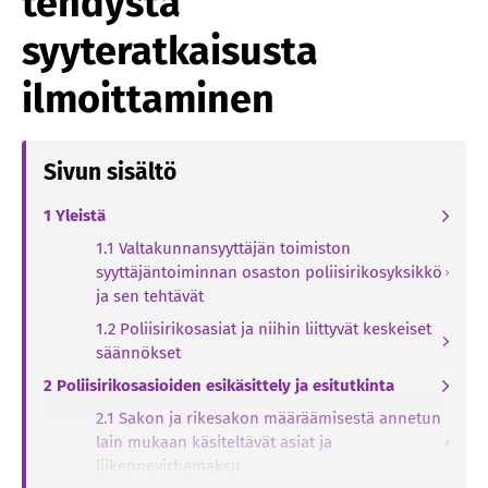
tehdystä
syyteratkaisusta
ilmoittaminen
Sivun sisältö
1 Yleistä
1.1 Valtakunnansyyttäjän toimiston
syyttäjäntoiminnan osaston poliisirikosyksikkö
ja sen tehtävät
1.2 Poliisirikosasiat ja niihin liittyvät keskeiset
säännökset
2 Poliisirikosasioiden esikäsittely ja esitutkinta
2.1 Sakon ja rikesakon määräämisestä annetun
lain mukaan käsiteltävät asiat ja
liikennevirhemaksu