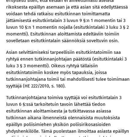
erityisesti siten, että ketään ei aiheettomasti aseteta
rikoksesta epäillyn asemaan ja että asian sitä edellyttäessä
voidaan tehdä ratkaisu esitutkinnan toimittamatta
jättämisestä esitutkintalain 3 luvun 9 §:n 1 momentin tai 3
luvun 10 §:n 1 momentin nojalla (esitutkintalaki 3 luku 3 § 2
momentti). Esitutkinnan aloittamista edeltäviin toimiin
sovelletaan esitutkintalain säännöksiä soveltuvin osin.
Asian selvittämiseksi tarpeellisiin esitutkintatoimiin saa
ryhtyä ennen tutkinnanjohtajan päätöstä (esitutkintalaki 3
luku 3 § 3 momentti). Oikeus ryhtyä tällaisiin
esitutkintatoimiin koskee myös tapauksia, joissa
tutkinnanjohtajana toimii tai mahdollisesti tulee toimimaan
syyttäjä (HE 222/2010, s. 180).
Tutkinnanjohtajana toimiva syyttäjä voi esitutkintalain 3
luvun 6 §:ssä tarkoitetuin tavoin lähettää tiedon
esitutkinnan aloittamisesta ja tutkittavassa asiassa
tutkinnan aikana ilmenneistä olennaisista muutoksista
epäillyn poliisimiehen yksikön poliisirikosasioiden
yhdyshenkilölle. Tämä puolestaan ilmoittaa asiasta epäillyn