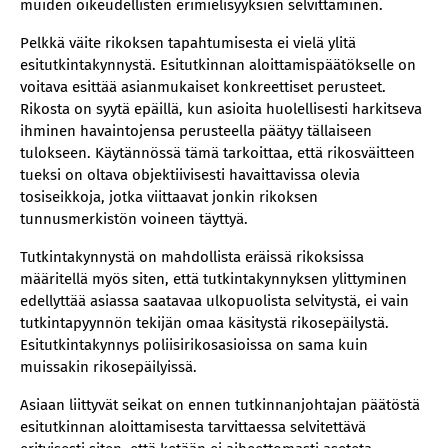
muiden oikeudellisten erimielisyyksien selvittäminen.
Pelkkä väite rikoksen tapahtumisesta ei vielä ylitä
esitutkintakynnystä. Esitutkinnan aloittamispäätökselle on
voitava esittää asianmukaiset konkreettiset perusteet.
Rikosta on syytä epäillä, kun asioita huolellisesti harkitseva
ihminen havaintojensa perusteella päätyy tällaiseen
tulokseen. Käytännössä tämä tarkoittaa, että rikosväitteen
tueksi on oltava objektiivisesti havaittavissa olevia
tosiseikkoja, jotka viittaavat jonkin rikoksen
tunnusmerkistön voineen täyttyä.
Tutkintakynnystä on mahdollista eräissä rikoksissa
määritellä myös siten, että tutkintakynnyksen ylittyminen
edellyttää asiassa saatavaa ulkopuolista selvitystä, ei vain
tutkintapyynnön tekijän omaa käsitystä rikosepäilystä.
Esitutkintakynnys poliisirikosasioissa on sama kuin
muissakin rikosepäilyissä.
Asiaan liittyvät seikat on ennen tutkinnanjohtajan päätöstä
esitutkinnan aloittamisesta tarvittaessa selvitettävä