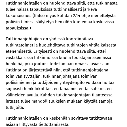
Tutkinnanjohtajien on huolehdittava siitä, että tutkinnasta
tulee näissä tapauksissa tutkinnallisesti järkevä
kokonaisuus. (Katso myös kohdan 2.14 ohje menettelystä
poliisin tiloissa säilytetyn henkilön kuolemaa koskevissa
tapauksissa.)
Tutkinnanjohtajien on yhdessä koordinoitava
tutkintatoimet ja huolehdittava tutkintojen yhtäaikaisesta
etenemisestä. Erityisesti on huolehdittava siitä, ettei
vastakkaisissa tutkinnoissa kuulla todistajan asemassa
henkilöä, joka joutuisi todistamaan omassa asiassaan.
Tutkinta on järjestettävä niin, että tutkinnanjohtajana
toimivan syyttäjän, tutkinnanjohtajana toimivan
poliisimiehen ja tutkijoiden yhteydenpito voidaan hoitaa
sujuvasti henkilökohtaisten tapaamisten tai sähköisten
välineiden avulla. Kahden tutkinnanjohtajan tilanteessa
jutussa tulee mahdollisuuksien mukaan käyttää samoja
tutkijoita.
Tutkinnanjohtajien on keskenään sovittava tutkittavaan
asiaan liittyvästä tiedottamisesta.