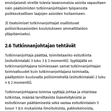
ensisijaisesti vireille tulevia tavanomaisia asioita vapauttaen
näin päätoimisten tutkinnanjohtajien työpanosta
poikkeuksellisen laajojen asioiden hoitamiseen.
3) Osatoimiset tutkinnanjohtajat osallistuvat
poliisirikosasioiden koulutukseen ammattitaidon
ylläpitämiseksi.
2.6 Tutkinnanjohtajan tehtävät
Tutkinnanjohtaja päättää, toimitetaanko esitutkinta
(esitutkintalaki 3 luku 3 § 3 momentti). Syyttäjällä on
tutkinnanjohtajana toimiessaan samat tutkinnanjohtajan
toimivaltuudet kuin tutkinnanjohtajana toimivalla,
päällystöön kuuluvalla poliisimiehellä (esitutkintalaki 2 luku
4 § 2 momentti).
Tutkinnanjohtajana toimiva syyttäjä johtaa ja ohjeistaa
tutkintaa, määrää tarvittavista lisäselvityksistä ja
esitutkinnan päättämisestä sekä vastaa esitutkintalain 5
luvun 1 §:n mukaisista ilmoituksista, pakkokeinoista,