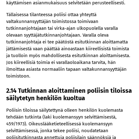
käyttämisen asianmukaisuus selvitetään perusteellisesti.
Tällaisessa tilanteessa poliisi ottaa yhteyttä
valtakunnansyyttäjän toimistossa toimivaan
tutkinnanjohtajaan tai virka-ajan ulkopuolella varalla
olevaan syyttäjätutkinnanjohtajaan. Varalla oleva
tutkinnanjohtaja ei tee päätöstä esitutkinnan aloittamatta
jättämisestä vaan päättää ainoastaan kiireellisistä toimista
ja tuolloin myös mahdollisesta esitutkinnan aloittamisesta.
Jos kiireellisiä toimia ei varallaoloaikana tarvita, hän
ilmoittaa asiasta normaaliin tapaan valtakunnansyyttäjän
toimistoon.
2.14 Tutkinnan aloittaminen poliisin tiloissa
säilytetyn henkilön kuoltua
Poliisin tiloissa säilytettynä olleen henkilön kuolemasta
tehdään tutkinta (laki kuolemansyyn selvittämisestä,
459/1973). Oikeuslääketieteellisessä kuolemansyyn
selvittämisessä, jonka tekee poliisi, noudatetaan
poliisitutkinnasta annettuja poliisilain säännöksiä ja