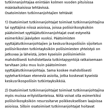
tutkinnanjohtajaa enintään kolmen vuoden pituisissa
määräaikaisissa tehtävissä.
Osatoimisten tutkinnanjohtajien tehtävät
1) Osatoimiset tutkinnanjohtajat toimivat tutkinnanjohtajina
tai syyttäjinä niissä asioissa, joissa poliisirikosyksikön
päätoimiset syyttäjätutkinnanjohtajat ovat estyneitä
esimerkiksi jääviyden vuoksi. Päätoimisten
syyttäjätutkinnanjohtajien ja keskusrikospoliisiin sijoitetun
poliisirikosten tutkintayksikön poliisimiesten yhteistyö on
jatkuvaa ja läheistä, joten kyseisiin poliisimiehiin
mahdollisesti kohdistettavia tutkintapyyntöjä ratkaisemaan
tarvitaan joku muu kuin päätoiminen
syyttäjätutkinnanjohtaja. Sama koskee mahdollisesti
syyteharkintaan eteneviä asioita, jotka koskevat kyseistä
keskusrikospoliisin tutkintayksikköä.
2) Osatoimiset tutkinnanjohtajat toimivat tutkinnanjohtajina
myös muissa erityistilanteissa. Niitä voivat olla esimerkiksi
poliisirikosyksikön resurssitarve poikkeuksellisen laajoissa
asioissa. Silloin osatoimiset tutkinnanjohtajat hoitavat