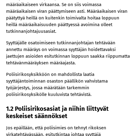
määräaikaiseen virkaansa. Se on siis voimassa
ulkopuolella
määräaikaisen viran päättymiseen asti. Määräaikaisen viran
5 Poliisirikosten syyttäjätutkinnanjohtajien
päätyttyä heillä on kuitenkin toimivalta hoitaa loppuun
toiminnan laillisuuden valvonta
heillä määräaikaisuuden päättyessä avoimina olleet
tutkinnanjohtajuusasiat.
Syyttäjälle osatoimiseen tutkinnanjohtajan tehtävään
annettu määräys on voimassa syyttäjän hoidettavaksi
jaettujen asioiden esitutkinnan loppuun saakka riippumatta
tehtävänmääräyksen määräajasta.
Poliisirikosyksikköön on mahdollista laatia
syyttäjäntoiminnan osaston päällikön vahvistama
työjärjestys, jossa määrätään tarkemmin
poliisirikosyksikölle kuuluvista tehtävistä.
1.2 Poliisirikosasiat ja niihin liittyvät
keskeiset säännökset
Jos epäillään, että poliisimies on tehnyt rikoksen
virkatehtävässään, esitutkintaa johtaa syyttäjä