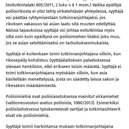
(esitutkintalaki 805/2011, 2 luku 4 § 1 mom.) Vaikka epäiltyä
poliisirikosta ei olisi tehty virkatehtävän yhteydessä, syyttäjä
voi päättää ryhtymisestään tutkinnanjohtajaksi, jos
rikoksen vakavuus tai asian laatu sitä muuten edellyttää.
Näissä tapauksissa syyttäjä voi johtaa esitutkintaa myös
siltä osin kuin epäiltynä on poliisimiehen lisäksi joku muu,
jos se asian selvittämiseksi on tarkoituksenmukaista.
Syyttäjä ei kuitenkaan toimi tutkinnanjohtajana silloin, kun
rikosepäily kohdistuu Syyttäjälaitoksen palveluksessa
olevaan henkilöön, ellei erikseen toisin määrätä. Syyttäjä ei
toimi tutkinnanjohtajana myöskään silloin, kun asia
käsitellään menettelyssä, josta on säädetty laissa sakon ja
rikesakon määräämisestä.
Poliisimiehiä ovat poliisiasetuksessa mainitut virkamiehet
(valtioneuvoston asetus poliisista, 1080/2013). Esimerkiksi
poliisilaitoksessa työskentelevät vartijat ja tutkintasihteerit
eivät ole poliisimiehiä.
Syyttäjä toimii harkintansa mukaan tutkinnanjohtajana