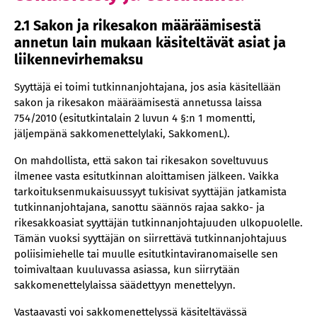
2.1 Sakon ja rikesakon määräämisestä
annetun lain mukaan käsiteltävät asiat ja
liikennevirhemaksu
Syyttäjä ei toimi tutkinnanjohtajana, jos asia käsitellään
sakon ja rikesakon määräämisestä annetussa laissa
754/2010 (esitutkintalain 2 luvun 4 §:n 1 momentti,
jäljempänä sakkomenettelylaki, SakkomenL).
On mahdollista, että sakon tai rikesakon soveltuvuus
ilmenee vasta esitutkinnan aloittamisen jälkeen. Vaikka
tarkoituksenmukaisuussyyt tukisivat syyttäjän jatkamista
tutkinnanjohtajana, sanottu säännös rajaa sakko- ja
rikesakkoasiat syyttäjän tutkinnanjohtajuuden ulkopuolelle.
Tämän vuoksi syyttäjän on siirrettävä tutkinnanjohtajuus
poliisimiehelle tai muulle esitutkintaviranomaiselle sen
toimivaltaan kuuluvassa asiassa, kun siirrytään
sakkomenettelylaissa säädettyyn menettelyyn.
Vastaavasti voi sakkomenettelyssä käsiteltävässä