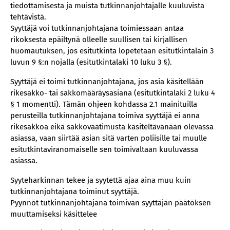
tiedottamisesta ja muista tutkinnanjohtajalle kuuluvista
tehtävistä.
Syyttäjä voi tutkinnanjohtajana toimiessaan antaa
rikoksesta epäiltynä olleelle suullisen tai kirjallisen
huomautuksen, jos esitutkinta lopetetaan esitutkintalain 3
luvun 9 §:n nojalla (esitutkintalaki 10 luku 3 §).
Syyttäjä ei toimi tutkinnanjohtajana, jos asia käsitellään
rikesakko- tai sakkomääräysasiana (esitutkintalaki 2 luku 4
§ 1 momentti). Tämän ohjeen kohdassa 2.1 mainituilla
perusteilla tutkinnanjohtajana toimiva syyttäjä ei anna
rikesakkoa eikä sakkovaatimusta käsiteltävänään olevassa
asiassa, vaan siirtää asian sitä varten poliisille tai muulle
esitutkintaviranomaiselle sen toimivaltaan kuuluvassa
asiassa.
Syyteharkinnan tekee ja syytettä ajaa aina muu kuin
tutkinnanjohtajana toiminut syyttäjä.
Pyynnöt tutkinnanjohtajana toimivan syyttäjän päätöksen
muuttamiseksi käsittelee