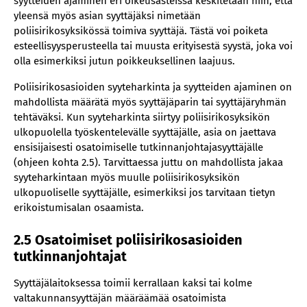
syytteiden ajaminen eri oikeusasteissa keskitetään niin, että
yleensä myös asian syyttäjäksi nimetään
poliisirikosyksikössä toimiva syyttäjä. Tästä voi poiketa
esteellisyysperusteella tai muusta erityisestä syystä, joka voi
olla esimerkiksi jutun poikkeuksellinen laajuus.
Poliisirikosasioiden syyteharkinta ja syytteiden ajaminen on
mahdollista määrätä myös syyttäjäparin tai syyttäjäryhmän
tehtäväksi. Kun syyteharkinta siirtyy poliisirikosyksikön
ulkopuolella työskentelevälle syyttäjälle, asia on jaettava
ensisijaisesti osatoimiselle tutkinnanjohtajasyyttäjälle
(ohjeen kohta 2.5). Tarvittaessa juttu on mahdollista jakaa
syyteharkintaan myös muulle poliisirikosyksikön
ulkopuoliselle syyttäjälle, esimerkiksi jos tarvitaan tietyn
erikoistumisalan osaamista.
2.5 Osatoimiset poliisirikosasioiden
tutkinnanjohtajat
Syyttäjälaitoksessa toimii kerrallaan kaksi tai kolme
valtakunnansyyttäjän määräämää osatoimista