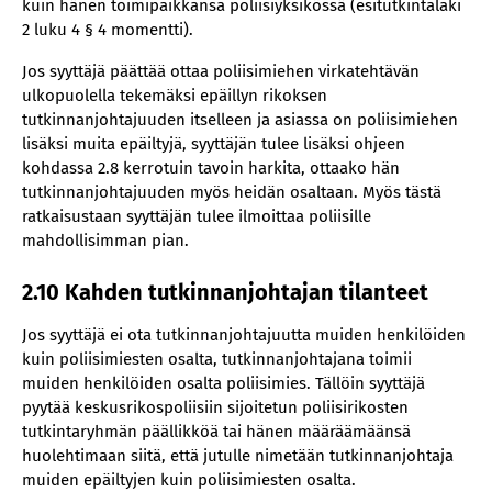
kuin hänen toimipaikkansa poliisiyksikössä (esitutkintalaki
2 luku 4 § 4 momentti).
Jos syyttäjä päättää ottaa poliisimiehen virkatehtävän
ulkopuolella tekemäksi epäillyn rikoksen
tutkinnanjohtajuuden itselleen ja asiassa on poliisimiehen
lisäksi muita epäiltyjä, syyttäjän tulee lisäksi ohjeen
kohdassa 2.8 kerrotuin tavoin harkita, ottaako hän
tutkinnanjohtajuuden myös heidän osaltaan. Myös tästä
ratkaisustaan syyttäjän tulee ilmoittaa poliisille
mahdollisimman pian.
2.10 Kahden tutkinnanjohtajan tilanteet
Jos syyttäjä ei ota tutkinnanjohtajuutta muiden henkilöiden
kuin poliisimiesten osalta, tutkinnanjohtajana toimii
muiden henkilöiden osalta poliisimies. Tällöin syyttäjä
pyytää keskusrikospoliisiin sijoitetun poliisirikosten
tutkintaryhmän päällikköä tai hänen määräämäänsä
huolehtimaan siitä, että jutulle nimetään tutkinnanjohtaja
muiden epäiltyjen kuin poliisimiesten osalta.