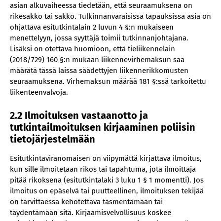
asian alkuvaiheessa tiedetään, että seuraamuksena on
rikesakko tai sakko. Tulkinnanvaraisissa tapauksissa asia on
ohjattava esitutkintalain 2 luvun 4 §:n mukaiseen
menettelyyn, jossa syyttäjä toimii tutkinnanjohtajana.
Lisäksi on otettava huomioon, että tieliikennelain
(2018/729) 160 §:n mukaan liikennevirhemaksun saa
määrätä tässä laissa säädettyjen liikennerikkomusten
seuraamuksena. Virhemaksun määrää 181 §:ssä tarkoitettu
liikenteenvalvoja.
2.2 Ilmoituksen vastaanotto ja
tutkintailmoituksen kirjaaminen poliisin
tietojärjestelmään
Esitutkintaviranomaisen on viipymättä kirjattava ilmoitus,
kun sille ilmoitetaan rikos tai tapahtuma, jota ilmoittaja
pitää rikoksena (esitutkintalaki 3 luku 1 § 1 momentti). Jos
ilmoitus on epäselvä tai puutteellinen, ilmoituksen tekijää
on tarvittaessa kehotettava täsmentämään tai
täydentämään sitä. Kirjaamisvelvollisuus koskee