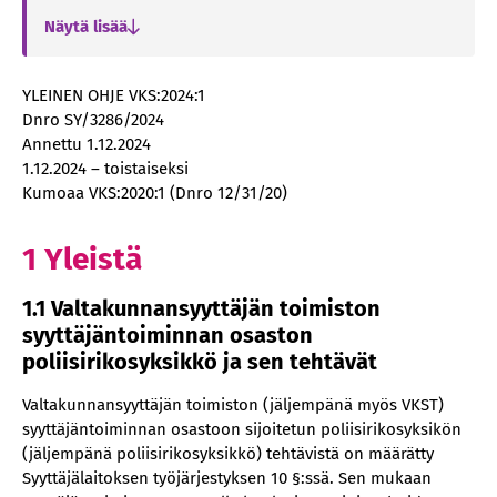
2.2 Ilmoituksen vastaanotto ja
Näytä lisää
tutkintailmoituksen kirjaaminen poliisin
tietojärjestelmään
2.3 Tutkintailmoituksesta valtakunnansyyttäjän
YLEINEN OHJE VKS:2024:1
toimistoon tehtävä ilmoitus
Dnro SY/3286/2024
Annettu 1.12.2024
2.4 Tutkinnanjohtajan määräytyminen
1.12.2024 – toistaiseksi
2.5 Osatoimiset poliisirikosasioiden
Kumoaa VKS:2020:1 (Dnro 12/31/20)
tutkinnanjohtajat
2.6 Tutkinnanjohtajan tehtävät
1 Yleistä
2.7 Esitutkinnan aloittaminen ja siitä tehtävät
ilmoitukset
1.1 Valtakunnansyyttäjän toimiston
syyttäjäntoiminnan osaston
2.8 Tutkinnanjohtajuus tapauksissa, joissa
epäiltyinä on poliisimiehen lisäksi muita
poliisirikosyksikkö ja sen tehtävät
henkilöitä
Valtakunnansyyttäjän toimiston (jäljempänä myös VKST)
2.9 Tutkinnanjohtajuus tapauksissa, joissa
syyttäjäntoiminnan osastoon sijoitetun poliisirikosyksikön
epäiltyä rikosta ei ole tehty virkatehtävissä
(jäljempänä poliisirikosyksikkö) tehtävistä on määrätty
2.10 Kahden tutkinnanjohtajan tilanteet
Syyttäjälaitoksen työjärjestyksen 10 §:ssä. Sen mukaan