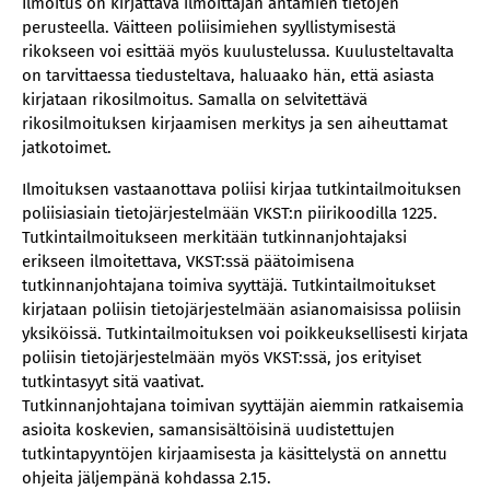
Ilmoitus on kirjattava ilmoittajan antamien tietojen
perusteella. Väitteen poliisimiehen syyllistymisestä
rikokseen voi esittää myös kuulustelussa. Kuulusteltavalta
on tarvittaessa tiedusteltava, haluaako hän, että asiasta
kirjataan rikosilmoitus. Samalla on selvitettävä
rikosilmoituksen kirjaamisen merkitys ja sen aiheuttamat
jatkotoimet.
Ilmoituksen vastaanottava poliisi kirjaa tutkintailmoituksen
poliisiasiain tietojärjestelmään VKST:n piirikoodilla 1225.
Tutkintailmoitukseen merkitään tutkinnanjohtajaksi
erikseen ilmoitettava, VKST:ssä päätoimisena
tutkinnanjohtajana toimiva syyttäjä. Tutkintailmoitukset
kirjataan poliisin tietojärjestelmään asianomaisissa poliisin
yksiköissä. Tutkintailmoituksen voi poikkeuksellisesti kirjata
poliisin tietojärjestelmään myös VKST:ssä, jos erityiset
tutkintasyyt sitä vaativat.
Tutkinnanjohtajana toimivan syyttäjän aiemmin ratkaisemia
asioita koskevien, samansisältöisinä uudistettujen
tutkintapyyntöjen kirjaamisesta ja käsittelystä on annettu
ohjeita jäljempänä kohdassa 2.15.