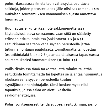
poliisirikosasiassa ilmetä teon vähäisyyttä osoittavia
seikkoja, joiden perusteella tekijälle olisi SakkomenL 1 §:n
mukaisen seuraamuksen määräämisen sijasta annettava
huomautus.
Huomautus ei kuitenkaan ole sakkomenettelyssä
käytettävissä oleva seuraamus, vaan siitä on säädetty
erikseen esitutkintalaissa (SakkomenL 1 § ja 6 §).
Esitutkinnan saa teon vähäisyyden perusteella jättää
tutkinnanjohtajan päätöksellä toimittamatta tai lopettaa
(esitutkintalaki 3 luku 9 §) ja antaa tällaisessa tapauksessa
seuraamukseksi huomautuksen (10 luku 3 §).
Poliisirikoksissa tämä tarkoittaa, että toimivalta jättää
esitutkinta toimittamatta tai lopettaa se ja antaa huomautus
rikoksen vähäisyyden perusteella kuuluu
syyttäjätutkinnanjohtajalle. Tämä koskee myös niitä
tapauksia, joissa asiaa on alettu käsitellä
sakkomenettelyssä.
Poliisi voi itsenäisesti tehdä suppean esitutkinnan, jos jo