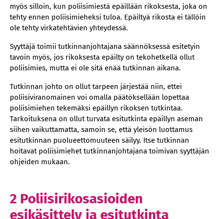
myös silloin, kun poliisimiestä epäillään rikoksesta, joka on
tehty ennen poliisimieheksi tuloa. Epäiltyä rikosta ei tällöin
ole tehty virkatehtävien yhteydessä.
Syyttäjä toimii tutkinnanjohtajana säännöksessä esitetyin
tavoin myös, jos rikoksesta epäilty on tekohetkellä ollut
poliisimies, mutta ei ole sitä enää tutkinnan aikana.
Tutkinnan johto on ollut tarpeen järjestää niin, ettei
poliisiviranomainen voi omalla päätöksellään lopettaa
poliisimiehen tekemäksi epäillyn rikoksen tutkintaa.
Tarkoituksena on ollut turvata esitutkinta epäillyn aseman
siihen vaikuttamatta, samoin se, että yleisön luottamus
esitutkinnan puolueettomuuteen säilyy. Itse tutkinnan
hoitavat poliisimiehet tutkinnanjohtajana toimivan syyttäjän
ohjeiden mukaan.
2 Poliisirikosasioiden
esikäsittely ja esitutkinta