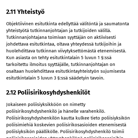
2.11 Yhteistyö
Objektiivinen esitutkinta edellyttää välitöntä ja saumatonta
yhteistyötä tutkinnanjohtajan ja tutkijoiden välillä.
Tutkinnanjohtajana toimivan syyttäjän on aktiivisesti
johdettava esitutkintaa, oltava yhteydessä tutkijoihin ja
huolehdittava tutkinnan viivytyksettömästä etenemisestä.
Kun asiasta on tehty esitutkintalain 5 luvun 1 §:ssä
tarkoitettu ilmoitus syyttäjälle, tutkinnanjohtajan on
osaltaan huolehdittava esitutkintayhteistyön sujumisesta
esitutkintalain 5 luvun 3 §:ssä säädetyin tavoin.
2.12 Poliisirikosyhdyshenkilöt
Jokaiseen poliisiyksikköön on nimetty
poliisirikosyhdyshenkilö ja hänelle varahenkilö.
Poliisirikosyhdyshenkilön kautta kulkee tieto poliisiyksikön
poliisimiehiä koskevien poliisirikosasioiden etenemisestä
poliisiyksikön päällikölle. Poliisirikosyhdyshenkilö toimii