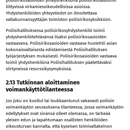
poliisirikosasioiden yhteyshenkilönä poliisirikosasioihin
liittyvissä virkamiesoikeudellisissa asioissa.
Yhdyshenkilöiden yhteystiedot on ilmoitettava
valtakunnansyyttäjän toimiston poliisirikosyksikköön.
Poliisihallituksessa poliisirikosyhdyshenkilö toimii
yhdyshenkilötehtävänsä lisäksi poliisirikosasioiden
vastaavana. Poliisirikosasioiden vastaava huolehtii asian
kokonaisvaltaisesta edistämisestä Poliisihallituksen
työjärjestyksen mukaisesti. Poliisirikosasioiden vastaava
toimii yhdyshenkilönä Poliisihallituksen päätettäväksi
siirtyneissä resurssikysymyksissä.
2.13 Tutkinnan aloittaminen
voimankäyttötilanteessa
Jos joku on kuollut tai loukkaantunut vakavasti poliisin
voimankäytön seurauksena tilanteessa, jossa voimankäytön
edellytykset ovat sinänsä olleet olemassa, on tärkeää
yleisen edun ja tapahtumaan osallisten henkilöiden
oikeusturvan kannalta, että kyseisen toimivaltakeinon