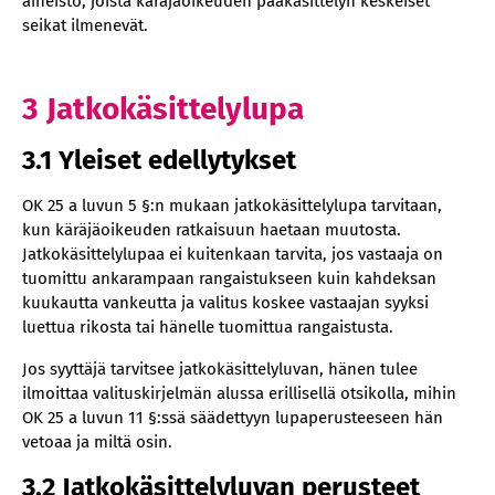
aineisto, joista käräjäoikeuden pääkäsittelyn keskeiset
seikat ilmenevät.
3 Jatkokäsittelylupa
3.1 Yleiset edellytykset
OK 25 a luvun 5 §:n mukaan jatkokäsittelylupa tarvitaan,
kun käräjäoikeuden ratkaisuun haetaan muutosta.
Jatkokäsittelylupaa ei kuitenkaan tarvita, jos vastaaja on
tuomittu ankarampaan rangaistukseen kuin kahdeksan
kuukautta vankeutta ja valitus koskee vastaajan syyksi
luettua rikosta tai hänelle tuomittua rangaistusta.
Jos syyttäjä tarvitsee jatkokäsittelyluvan, hänen tulee
ilmoittaa valituskirjelmän alussa erillisellä otsikolla, mihin
OK 25 a luvun 11 §:ssä säädettyyn lupaperusteeseen hän
vetoaa ja miltä osin.
3.2 Jatkokäsittelyluvan perusteet