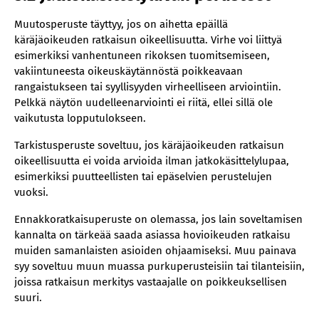
Muutosperuste täyttyy, jos on aihetta epäillä
käräjäoikeuden ratkaisun oikeellisuutta. Virhe voi liittyä
esimerkiksi vanhentuneen rikoksen tuomitsemiseen,
vakiintuneesta oikeuskäytännöstä poikkeavaan
rangaistukseen tai syyllisyyden virheelliseen arviointiin.
Pelkkä näytön uudelleenarviointi ei riitä, ellei sillä ole
vaikutusta lopputulokseen.
Tarkistusperuste soveltuu, jos käräjäoikeuden ratkaisun
oikeellisuutta ei voida arvioida ilman jatkokäsittelylupaa,
esimerkiksi puutteellisten tai epäselvien perustelujen
vuoksi.
Ennakkoratkaisuperuste on olemassa, jos lain soveltamisen
kannalta on tärkeää saada asiassa hovioikeuden ratkaisu
muiden samanlaisten asioiden ohjaamiseksi. Muu painava
syy soveltuu muun muassa purkuperusteisiin tai tilanteisiin,
joissa ratkaisun merkitys vastaajalle on poikkeuksellisen
suuri.