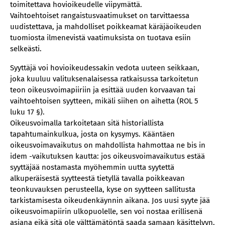
toimitettava hovioikeudelle viipymättä.
Vaihtoehtoiset rangaistusvaatimukset on tarvittaessa
uudistettava, ja mahdolliset poikkeamat käräjäoikeuden
tuomiosta ilmenevistä vaatimuksista on tuotava esiin
selkeästi.
Syyttäjä voi hovioikeudessakin vedota uuteen seikkaan,
joka kuuluu valituksenalaisessa ratkaisussa tarkoitetun
teon oikeusvoimapiiriin ja esittää uuden korvaavan tai
vaihtoehtoisen syytteen, mikäli siihen on aihetta (ROL 5
luku 17 §).
Oikeusvoimalla tarkoitetaan sitä historiallista
tapahtumainkulkua, josta on kysymys. Kääntäen
oikeusvoimavaikutus on mahdollista hahmottaa ne bis in
idem -vaikutuksen kautta: jos oikeusvoimavaikutus estää
syyttäjää nostamasta myöhemmin uutta syytettä
alkuperäisestä syytteestä tietyllä tavalla poikkeavan
teonkuvauksen perusteella, kyse on syytteen sallitusta
tarkistamisesta oikeudenkäynnin aikana. Jos uusi syyte jää
oikeusvoimapiirin ulkopuolelle, sen voi nostaa erillisenä
asiana eikä sitä ole välttämätöntä saada samaan käsittelyyn.