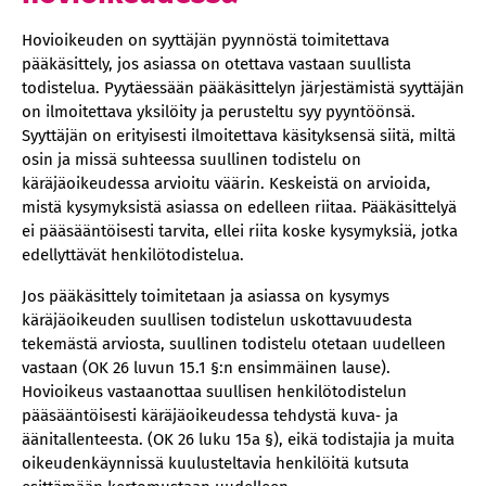
Hovioikeuden on syyttäjän pyynnöstä toimitettava
pääkäsittely, jos asiassa on otettava vastaan suullista
todistelua. Pyytäessään pääkäsittelyn järjestämistä syyttäjän
on ilmoitettava yksilöity ja perusteltu syy pyyntöönsä.
Syyttäjän on erityisesti ilmoitettava käsityksensä siitä, miltä
osin ja missä suhteessa suullinen todistelu on
käräjäoikeudessa arvioitu väärin. Keskeistä on arvioida,
mistä kysymyksistä asiassa on edelleen riitaa. Pääkäsittelyä
ei pääsääntöisesti tarvita, ellei riita koske kysymyksiä, jotka
edellyttävät henkilötodistelua.
Jos pääkäsittely toimitetaan ja asiassa on kysymys
käräjäoikeuden suullisen todistelun uskottavuudesta
tekemästä arviosta, suullinen todistelu otetaan uudelleen
vastaan (OK 26 luvun 15.1 §:n ensimmäinen lause).
Hovioikeus vastaanottaa suullisen henkilötodistelun
pääsääntöisesti käräjäoikeudessa tehdystä kuva‑ ja
äänitallenteesta. (OK 26 luku 15a §), eikä todistajia ja muita
oikeudenkäynnissä kuulusteltavia henkilöitä kutsuta