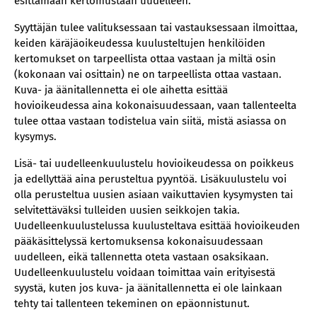
esittämään kertomustaan uudelleen.
Syyttäjän tulee valituksessaan tai vastauksessaan ilmoittaa,
keiden käräjäoikeudessa kuulusteltujen henkilöiden
kertomukset on tarpeellista ottaa vastaan ja miltä osin
(kokonaan vai osittain) ne on tarpeellista ottaa vastaan.
Kuva- ja äänitallennetta ei ole aihetta esittää
hovioikeudessa aina kokonaisuudessaan, vaan tallenteelta
tulee ottaa vastaan todistelua vain siitä, mistä asiassa on
kysymys.
Lisä- tai uudelleenkuulustelu hovioikeudessa on poikkeus
ja edellyttää aina perusteltua pyyntöä. Lisäkuulustelu voi
olla perusteltua uusien asiaan vaikuttavien kysymysten tai
selvitettäväksi tulleiden uusien seikkojen takia.
Uudelleenkuulustelussa kuulusteltava esittää hovioikeuden
pääkäsittelyssä kertomuksensa kokonaisuudessaan
uudelleen, eikä tallennetta oteta vastaan osaksikaan.
Uudelleenkuulustelu voidaan toimittaa vain erityisestä
syystä, kuten jos kuva- ja äänitallennetta ei ole lainkaan
tehty tai tallenteen tekeminen on epäonnistunut.