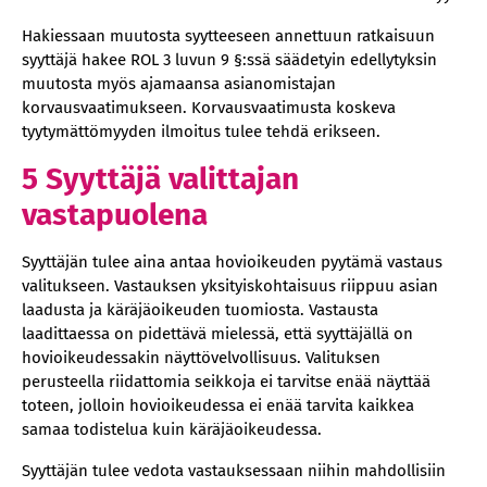
Hakiessaan muutosta syytteeseen annettuun ratkaisuun
syyttäjä hakee ROL 3 luvun 9 §:ssä säädetyin edellytyksin
muutosta myös ajamaansa asianomistajan
korvausvaatimukseen. Korvausvaatimusta koskeva
tyytymättömyyden ilmoitus tulee tehdä erikseen.
5 Syyttäjä valittajan
vastapuolena
Syyttäjän tulee aina antaa hovioikeuden pyytämä vastaus
valitukseen. Vastauksen yksityiskohtaisuus riippuu asian
laadusta ja käräjäoikeuden tuomiosta. Vastausta
laadittaessa on pidettävä mielessä, että syyttäjällä on
hovioikeudessakin näyttövelvollisuus. Valituksen
perusteella riidattomia seikkoja ei tarvitse enää näyttää
toteen, jolloin hovioikeudessa ei enää tarvita kaikkea
samaa todistelua kuin käräjäoikeudessa.
Syyttäjän tulee vedota vastauksessaan niihin mahdollisiin