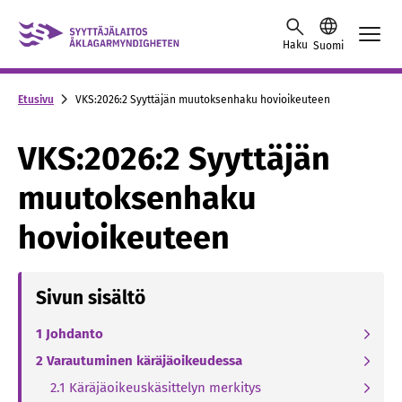
Skip to content -saavutettavuusohje
Haku
Suomi
Etusivu
VKS:2026:2 Syyttäjän muutoksenhaku hovioikeuteen
VKS:2026:2 Syyttäjän
muutoksenhaku
hovioikeuteen
Sivun sisältö
1 Johdanto
2 Varautuminen käräjäoikeudessa
2.1 Käräjäoikeuskäsittelyn merkitys