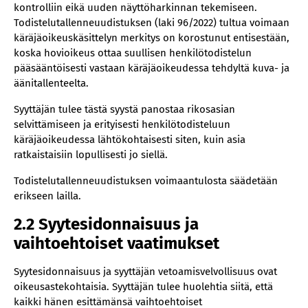
kontrolliin eikä uuden näyttöharkinnan tekemiseen.
Todistelutallenneuudistuksen (laki 96/2022) tultua voimaan
käräjäoikeuskäsittelyn merkitys on korostunut entisestään,
koska hovioikeus ottaa suullisen henkilötodistelun
pääsääntöisesti vastaan käräjäoikeudessa tehdyltä kuva- ja
äänitallenteelta.
Syyttäjän tulee tästä syystä panostaa rikosasian
selvittämiseen ja erityisesti henkilötodisteluun
käräjäoikeudessa lähtökohtaisesti siten, kuin asia
ratkaistaisiin lopullisesti jo siellä.
Todistelutallenneuudistuksen voimaantulosta säädetään
erikseen lailla.
2.2 Syytesidonnaisuus ja
vaihtoehtoiset vaatimukset
Syytesidonnaisuus ja syyttäjän vetoamisvelvollisuus ovat
oikeusastekohtaisia. Syyttäjän tulee huolehtia siitä, että
kaikki hänen esittämänsä vaihtoehtoiset