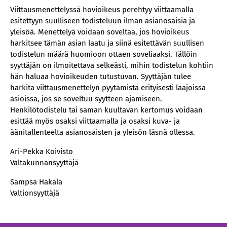
Viittausmenettelyssä hovioikeus perehtyy viittaamalla
esitettyyn suulliseen todisteluun ilman asianosaisia ja
yleisöä. Menettelyä voidaan soveltaa, jos hovioikeus
harkitsee tämän asian laatu ja siinä esitettävän suullisen
todistelun määrä huomioon ottaen soveliaaksi. Tällöin
syyttäjän on ilmoitettava selkeästi, mihin todistelun kohtiin
hän haluaa hovioikeuden tutustuvan. Syyttäjän tulee
harkita viittausmenettelyn pyytämistä erityisesti laajoissa
asioissa, jos se soveltuu syytteen ajamiseen.
Henkilötodistelu tai saman kuultavan kertomus voidaan
esittää myös osaksi viittaamalla ja osaksi kuva- ja
äänitallenteelta asianosaisten ja yleisön läsnä ollessa.
Ari-Pekka Koivisto
Valtakunnansyyttäjä
Sampsa Hakala
Valtionsyyttäjä