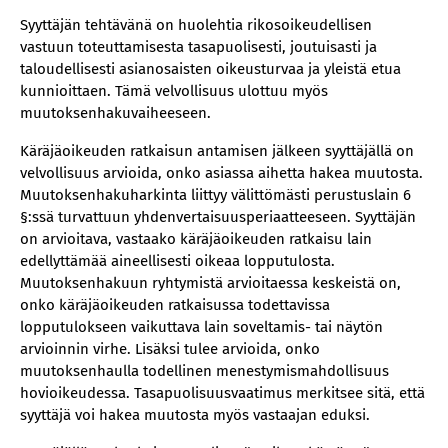
Syyttäjän tehtävänä on huolehtia rikosoikeudellisen
vastuun toteuttamisesta tasapuolisesti, joutuisasti ja
taloudellisesti asianosaisten oikeusturvaa ja yleistä etua
kunnioittaen. Tämä velvollisuus ulottuu myös
muutoksenhakuvaiheeseen.
Käräjäoikeuden ratkaisun antamisen jälkeen syyttäjällä on
velvollisuus arvioida, onko asiassa aihetta hakea muutosta.
Muutoksenhakuharkinta liittyy välittömästi perustuslain 6
§:ssä turvattuun yhdenvertaisuusperiaatteeseen. Syyttäjän
on arvioitava, vastaako käräjäoikeuden ratkaisu lain
edellyttämää aineellisesti oikeaa lopputulosta.
Muutoksenhakuun ryhtymistä arvioitaessa keskeistä on,
onko käräjäoikeuden ratkaisussa todettavissa
lopputulokseen vaikuttava lain soveltamis- tai näytön
arvioinnin virhe. Lisäksi tulee arvioida, onko
muutoksenhaulla todellinen menestymismahdollisuus
hovioikeudessa. Tasapuolisuusvaatimus merkitsee sitä, että
syyttäjä voi hakea muutosta myös vastaajan eduksi.