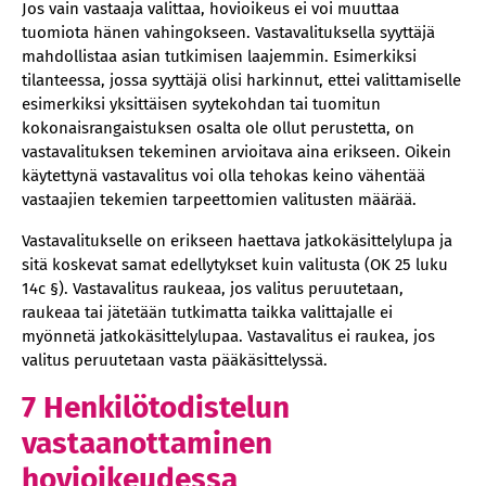
Jos vain vastaaja valittaa, hovioikeus ei voi muuttaa
tuomiota hänen vahingokseen. Vastavalituksella syyttäjä
mahdollistaa asian tutkimisen laajemmin. Esimerkiksi
tilanteessa, jossa syyttäjä olisi harkinnut, ettei valittamiselle
esimerkiksi yksittäisen syytekohdan tai tuomitun
kokonaisrangaistuksen osalta ole ollut perustetta, on
vastavalituksen tekeminen arvioitava aina erikseen. Oikein
käytettynä vastavalitus voi olla tehokas keino vähentää
vastaajien tekemien tarpeettomien valitusten määrää.
Vastavalitukselle on erikseen haettava jatkokäsittelylupa ja
sitä koskevat samat edellytykset kuin valitusta (OK 25 luku
14c §). Vastavalitus raukeaa, jos valitus peruutetaan,
raukeaa tai jätetään tutkimatta taikka valittajalle ei
myönnetä jatkokäsittelylupaa. Vastavalitus ei raukea, jos
valitus peruutetaan vasta pääkäsittelyssä.
7 Henkilötodistelun
vastaanottaminen
hovioikeudessa