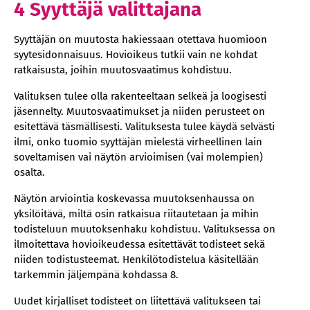
4 Syyttäjä valittajana
Syyttäjän on muutosta hakiessaan otettava huomioon
syytesidonnaisuus. Hovioikeus tutkii vain ne kohdat
ratkaisusta, joihin muutosvaatimus kohdistuu.
Valituksen tulee olla rakenteeltaan selkeä ja loogisesti
jäsennelty. Muutosvaatimukset ja niiden perusteet on
esitettävä täsmällisesti. Valituksesta tulee käydä selvästi
ilmi, onko tuomio syyttäjän mielestä virheellinen lain
soveltamisen vai näytön arvioimisen (vai molempien)
osalta.
Näytön arviointia koskevassa muutoksenhaussa on
yksilöitävä, miltä osin ratkaisua riitautetaan ja mihin
todisteluun muutoksenhaku kohdistuu. Valituksessa on
ilmoitettava hovioikeudessa esitettävät todisteet sekä
niiden todistusteemat. Henkilötodistelua käsitellään
tarkemmin jäljempänä kohdassa 8.
Uudet kirjalliset todisteet on liitettävä valitukseen tai