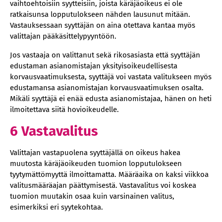
vaihtoehtoisiin syytteisiin, joista käräjäoikeus ei ole
ratkaisunsa lopputulokseen nähden lausunut mitään.
Vastauksessaan syyttäjän on aina otettava kantaa myös
valittajan pääkäsittelypyyntöön.
Jos vastaaja on valittanut sekä rikosasiasta että syyttäjän
edustaman asianomistajan yksityisoikeudellisesta
korvausvaatimuksesta, syyttäjä voi vastata valitukseen myös
edustamansa asianomistajan korvausvaatimuksen osalta.
Mikäli syyttäjä ei enää edusta asianomistajaa, hänen on heti
ilmoitettava siitä hovioikeudelle.
6 Vastavalitus
Valittajan vastapuolena syyttäjällä on oikeus hakea
muutosta käräjäoikeuden tuomion lopputulokseen
tyytymättömyyttä ilmoittamatta. Määräaika on kaksi viikkoa
valitusmääräajan päättymisestä. Vastavalitus voi koskea
tuomion muutakin osaa kuin varsinainen valitus,
esimerkiksi eri syytekohtaa.