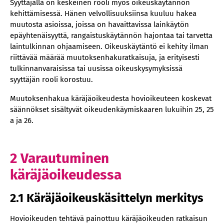
Syyttäjällä on keskeinen rooli myös oikeuskäytännön
kehittämisessä. Hänen velvollisuuksiinsa kuuluu hakea
muutosta asioissa, joissa on havaittavissa lainkäytön
epäyhtenäisyyttä, rangaistuskäytännön hajontaa tai tarvetta
laintulkinnan ohjaamiseen. Oikeuskäytäntö ei kehity ilman
riittävää määrää muutoksenhakuratkaisuja, ja erityisesti
tulkinnanvaraisissa tai uusissa oikeuskysymyksissä
syyttäjän rooli korostuu.
Muutoksenhakua käräjäoikeudesta hovioikeuteen koskevat
säännökset sisältyvät oikeudenkäymiskaaren lukuihin 25, 25
a ja 26.
2 Varautuminen
käräjäoikeudessa
2.1 Käräjäoikeuskäsittelyn merkitys
Hovioikeuden tehtävä painottuu käräjäoikeuden ratkaisun