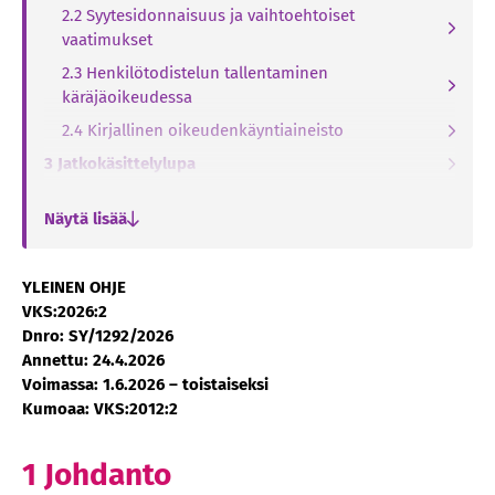
2.2 Syytesidonnaisuus ja vaihtoehtoiset
vaatimukset
2.3 Henkilötodistelun tallentaminen
käräjäoikeudessa
2.4 Kirjallinen oikeudenkäyntiaineisto
3 Jatkokäsittelylupa
3.1 Yleiset edellytykset
Näytä lisää
3.2 Jatkokäsittelyluvan perusteet
4 Syyttäjä valittajana
YLEINEN OHJE
5 Syyttäjä valittajan vastapuolena
VKS:2026:2
6 Vastavalitus
Dnro: SY/1292/2026
Annettu: 24.4.2026
7 Henkilötodistelun vastaanottaminen
Voimassa: 1.6.2026 – toistaiseksi
hovioikeudessa
Kumoaa: VKS:2012:2
1 Johdanto