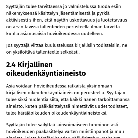
Syyttäjän tulee tarvittaessa jo valmistelussa tuoda esiin
näkemyksensä käsittelyn jäsentämisestä ja pyrkiä
aktiivisesti siihen, että näytön uskottavuus ja luotettavuus
on arvioitavissa tallenteiden perusteella ilman tarvetta
kuulla asianosaisia hovioikeudessa uudelleen.
Jos syyttäjä viittaa kuulustelussa kirjallisiin todisteisiin, ne
on yksilöitävä tallenteelle selkeästi.
2.4 Kirjallinen
oikeudenkäyntiaineisto
Asia voidaan hovioikeudessa ratkaista yksinomaan
kirjallisen oikeudenkäyntiaineiston perusteella. Syyttäjän
tulee siksi huolehtia siitä, että kaikki hänen tarkoittamansa
aineisto, kuten pääkäsittelyssä nimettävät uudet todisteet,
tulee käräjäoikeuden oikeudenkäyntiaineistoksi.
Syyttäjän tulee säilyttää lainvoimaiseen tuomioon asti
hovioikeuden pääkäsittelyä varten muistiinpanot ja muu