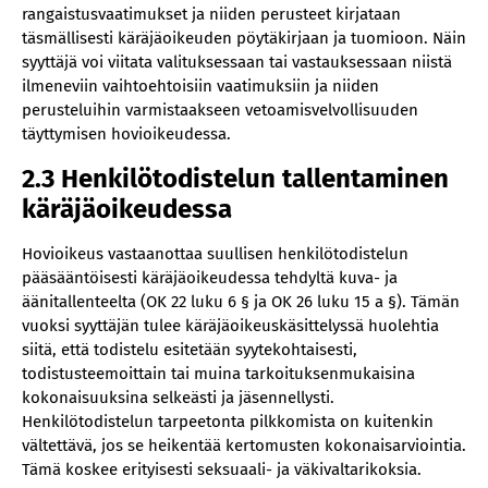
rangaistusvaatimukset ja niiden perusteet kirjataan
täsmällisesti käräjäoikeuden pöytäkirjaan ja tuomioon. Näin
syyttäjä voi viitata valituksessaan tai vastauksessaan niistä
ilmeneviin vaihtoehtoisiin vaatimuksiin ja niiden
perusteluihin varmistaakseen vetoamisvelvollisuuden
täyttymisen hovioikeudessa.
2.3 Henkilötodistelun tallentaminen
käräjäoikeudessa
Hovioikeus vastaanottaa suullisen henkilötodistelun
pääsääntöisesti käräjäoikeudessa tehdyltä kuva- ja
äänitallenteelta (OK 22 luku 6 § ja OK 26 luku 15 a §). Tämän
vuoksi syyttäjän tulee käräjäoikeuskäsittelyssä huolehtia
siitä, että todistelu esitetään syytekohtaisesti,
todistusteemoittain tai muina tarkoituksenmukaisina
kokonaisuuksina selkeästi ja jäsennellysti.
Henkilötodistelun tarpeetonta pilkkomista on kuitenkin
vältettävä, jos se heikentää kertomusten kokonaisarviointia.
Tämä koskee erityisesti seksuaali- ja väkivaltarikoksia.