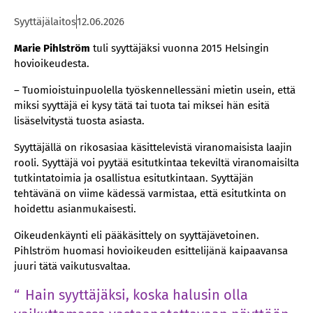
Syyttäjälaitos
12.06.2026
Marie Pihlström
tuli syyttäjäksi vuonna 2015 Helsingin
hovioikeudesta.
– Tuomioistuinpuolella työskennellessäni mietin usein, että
miksi syyttäjä ei kysy tätä tai tuota tai miksei hän esitä
lisäselvitystä tuosta asiasta.
Syyttäjällä on rikosasiaa käsittelevistä viranomaisista laajin
rooli. Syyttäjä voi pyytää esitutkintaa tekeviltä viranomaisilta
tutkintatoimia ja osallistua esitutkintaan. Syyttäjän
tehtävänä on viime kädessä varmistaa, että esitutkinta on
hoidettu asianmukaisesti.
Oikeudenkäynti eli pääkäsittely on syyttäjävetoinen.
Pihlström huomasi hovioikeuden esittelijänä kaipaavansa
juuri tätä vaikutusvaltaa.
Hain syyttäjäksi, koska halusin olla