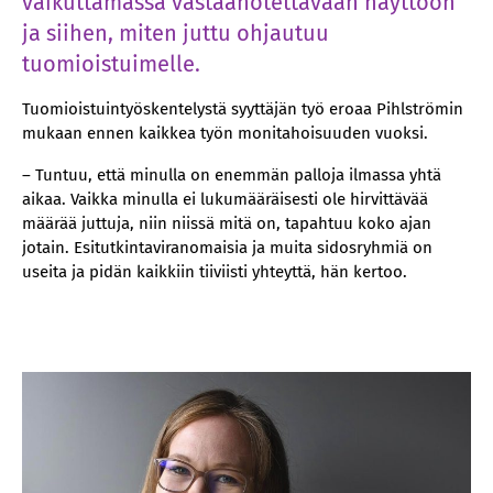
vaikuttamassa vastaanotettavaan näyttöön
ja siihen, miten juttu ohjautuu
tuomioistuimelle.
Tuomioistuintyöskentelystä syyttäjän työ eroaa Pihlströmin
mukaan ennen kaikkea työn monitahoisuuden vuoksi.
– Tuntuu, että minulla on enemmän palloja ilmassa yhtä
aikaa. Vaikka minulla ei lukumääräisesti ole hirvittävää
määrää juttuja, niin niissä mitä on, tapahtuu koko ajan
jotain. Esitutkintaviranomaisia ja muita sidosryhmiä on
useita ja pidän kaikkiin tiiviisti yhteyttä, hän kertoo.