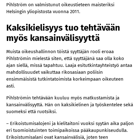
Pihlström on valmistunut oikeustieteen maisteriksi
Helsingin yliopistosta vuonna 2011.
Kaksikielisyys tuo tehtävään
myös kansainvälisyyttä
Muista oikeushallinnon töistä syyttäjän rooli eroaa
Pihlströmin mielestä siten, että syyttäjänä saa olla koko
ajan siellä, missä tapahtuu. Laaja esitutkintayhteistyö antaa
mahdollisuudet vaikuttaa rikosasiaan poliisin
ensimmäisistä tutkintatoimista korkeimpaan oikeuteen
asti.
Pihlströmin tehtävään kuuluu myös matkustamista ja
kansainvälisyyttä. Hän on kaksikielinen ja työskentelee sekä
suomeksi että ruotsiksi.
– Erikoistumisalojeni ja kielitaitoni vuoksi syytän aika paljon
eri tuomioistuinten toimipaikoissa pääkaupunkiseudulla.
Erikoistumisalani ovat kansainvälisiä, joten teen