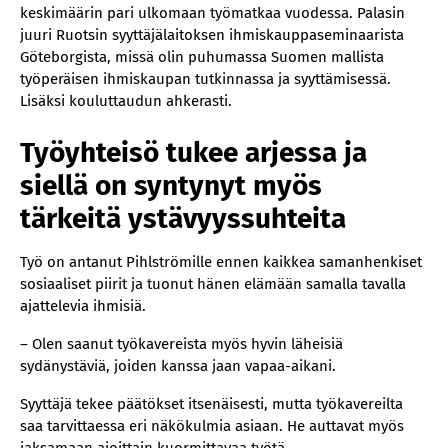
keskimäärin pari ulkomaan työmatkaa vuodessa. Palasin
juuri Ruotsin syyttäjälaitoksen ihmiskauppaseminaarista
Göteborgista, missä olin puhumassa Suomen mallista
työperäisen ihmiskaupan tutkinnassa ja syyttämisessä.
Lisäksi kouluttaudun ahkerasti.
Työyhteisö tukee arjessa ja
siellä on syntynyt myös
tärkeitä ystävyyssuhteita
Työ on antanut Pihlströmille ennen kaikkea samanhenkiset
sosiaaliset piirit ja tuonut hänen elämään samalla tavalla
ajattelevia ihmisiä.
– Olen saanut työkavereista myös hyvin läheisiä
sydänystäviä, joiden kanssa jaan vapaa-aikani.
Syyttäjä tekee päätökset itsenäisesti, mutta työkavereilta
saa tarvittaessa eri näkökulmia asiaan. He auttavat myös