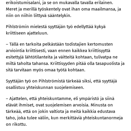
erikoistumisalani, ja se on mukavalla tavalla erilainen.
Meret ja merillä työskentely ovat ihan oma maailmansa, ja
niin on niihin liittyvä sääntelykin.
Pihlströmin mielestä syyttäjän työ edellyttää kykyä
kriittiseen ajatteluun.
– Tällä en tarkoita pelkästään todistajien kertomusten
arviointia kriittisesti, vaan ennen kaikkea kriittisyyttä
esitettyjä lähtötilanteita ja väitteitä kohtaan, tulivatpa ne
miltä taholta tahansa. Kriittisyyden pitää olla tasapuolista ja
sitä tarvitaan myös omaa työtä kohtaan.
Syyttäjän työ on Pihlströmistä tärkeää siksi, että syyttäjä
osallistuu yhteiskunnan suojelemiseen.
– Ajattelen, että yhteiskuntamme, eli ympäristö ja siinä
elävät ihmiset, ovat suojelemisen arvoisia. Minusta on
tärkeää, että on jokin valtiota ja meitä kaikkia edustava
taho, joka tulee väliin, kun merkittäviä yhteiskuntanormeja
on rikottu.