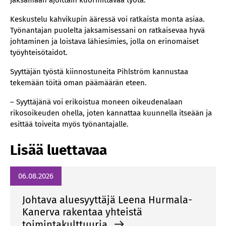
jaksamaan ajoittain kuormittavaa työtä.
Keskustelu kahvikupin ääressä voi ratkaista monta asiaa.
Työnantajan puolelta jaksamisessani on ratkaisevaa hyvä
johtaminen ja loistava lähiesimies, jolla on erinomaiset
työyhteisötaidot.
Syyttäjän työstä kiinnostuneita Pihlström kannustaa
tekemään töitä oman päämäärän eteen.
– Syyttäjänä voi erikoistua moneen oikeudenalaan
rikosoikeuden ohella, joten kannattaa kuunnella itseään ja
esittää toiveita myös työnantajalle.
Lisää luettavaa
06.08.2026
Johtava aluesyyttäjä Leena Hurmala-
Kanerva rakentaa yhteistä
toimintakulttuuria